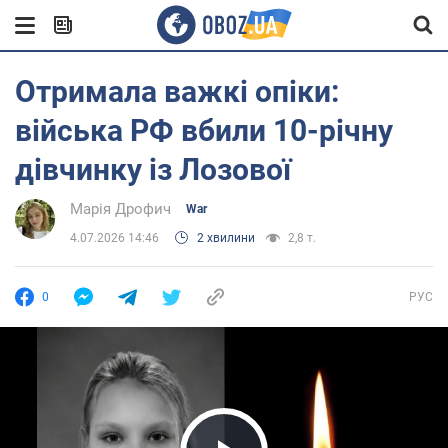
Отримала важкі опіки:
війська РФ вбили 10-річну
дівчинку із Лозової
Марія Дрофич
War
4.07.2026 14:46
2 хвилини
2,8 т.
0
РУС