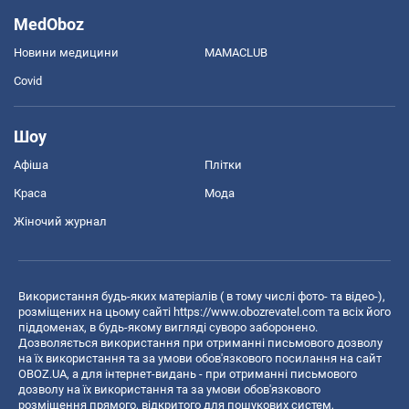
MedOboz
Новини медицини
MAMACLUB
Covid
Шоу
Афіша
Плітки
Краса
Мода
Жіночий журнал
Використання будь-яких матеріалів ( в тому числі фото- та відео-),
розміщених на цьому сайті
https://www.obozrevatel.com
та всіх його
піддоменах, в будь-якому вигляді суворо заборонено.
Дозволяється використання при отриманні письмового дозволу
на їх використання та за умови обов'язкового посилання на сайт
OBOZ.UA, а для інтернет-видань - при отриманні письмового
дозволу на їх використання та за умови обов'язкового
розміщення прямого, відкритого для пошукових систем,