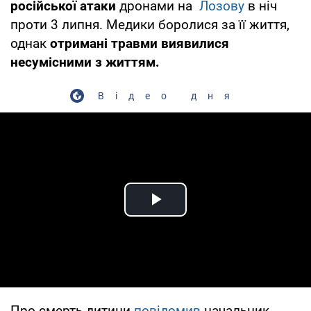
російської атаки
дронами на
Лозову
в ніч
проти 3 липня. Медики боролися за її життя,
однак
отримані травми виявилися
несумісними з життям.
Відео дня
Play Video
Про смерть дитини
повідомив
начальник