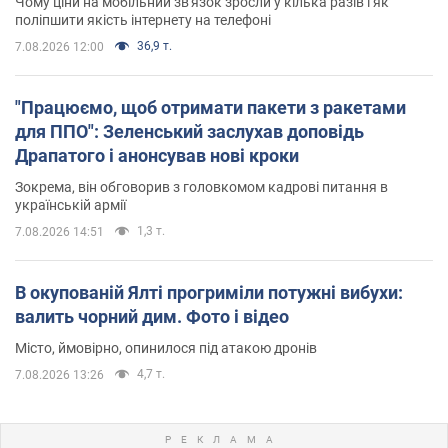
Чому ціни на мобільний зв'язок зросли у кілька разів і як
поліпшити якість інтернету на телефоні
36,9 т.
7.08.2026 12:00
"Працюємо, щоб отримати пакети з ракетами
для ППО": Зеленський заслухав доповідь
Драпатого і анонсував нові кроки
Зокрема, він обговорив з головкомом кадрові питання в
українській армії
1,3 т.
7.08.2026 14:51
В окупованій Ялті прогриміли потужні вибухи:
валить чорний дим. Фото і відео
Місто, ймовірно, опинилося під атакою дронів
4,7 т.
7.08.2026 13:26