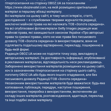
гіперпосилання на сторінку OBOZ.UA за посиланням
https://www.obozrevatel.com
, на якій розміщено оригінальний
матеріал в першому абзаці матеріалу.
Всі матеріали на цьому сайті, в тому числі інтерв’ю, статті,
дослідження – є службовими творами журналістів редакції,
виключні майнові права на які належать ТОВ «Золота середина».
На всі опубліковані фотоматеріали Getty Images редакція має
майнові права, які захищаються законом України «Про авторські
права та суміжні права», ніхто не має права без письмового
дозволу ТОВ «Золота середина» їх використовувати, вони не
підлягають подальшому відтворенню, перекладу, поширенню в
будь-якій формі.
Редакція OBOZ.UA може не поділяти точку зору, викладену в
авторському матеріалі. За достовірність інформації, опублікованої
в рекламних матеріалах, відповідальність несе рекламодавець.
Заборонено використання матеріалів розміщених на цьому сайті,
хоч із зазначенням гіперпосилання на сторінку цього сайту,
логотипу OBOZ.UA або будь-якого іншого згадування, але без
письмового дозволу Редакції/ТОВ «Золота середина»
Незаконним використанням матеріалів буде вважатися: будь-яке
копiювання, публiкацiя, передрук, наступне поширення,
використання, переробка з використанням, включенням до
складу інших матеріалів, розповсюдження, адаптація, переклад
та інші подібні зміни матеріалу.