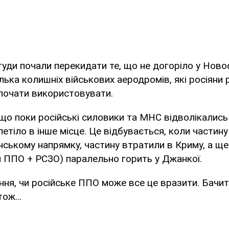
туди почали перекидати те, що не догоріло у Ново
лька колишніх військових аеродромів, які росіяни 
почати використовувати.
 що поки російські силовики та МНС відволікались
етіло в інше місце. Це відбувається, коли частин
нському напрямку, частину втратили в Криму, а ще
 ППО + РСЗО) паралельно горить у Джанкої.
ння, чи російське ППО може все це вразити. Бачи
ож...