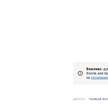
Важливо:
дум
блогів, але п
за
посиланням
Facebook Ант
ДЖЕРЕЛО: