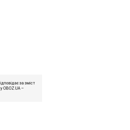
ідповідає за зміст
ку OBOZ.UA –