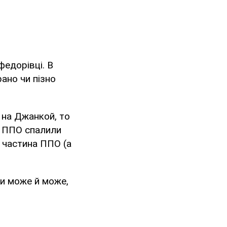
федорівці. В
рано чи пізно
 на Джанкой, то
у ППО спалили
 частина ППО (а
ти може й може,