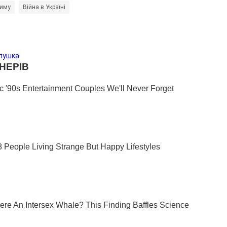
риму
Війна в Україні
лушка