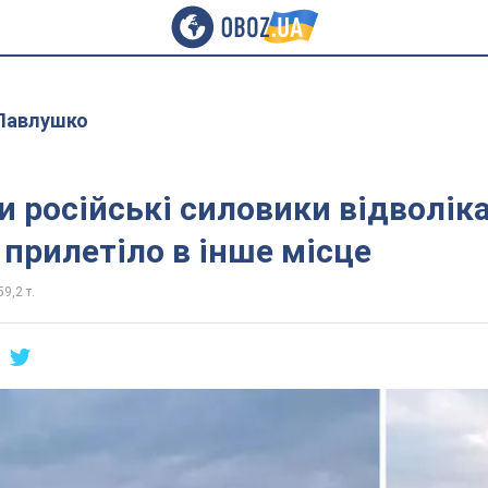
Павлушко
и російські силовики відволік
прилетіло в інше місце
59,2 т.