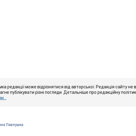
ка редакції може відрізнятися від авторської. Редакція сайту не в
рагне публікувати різні погляди. Детальніше про редакційну політи
...
она Павлушка