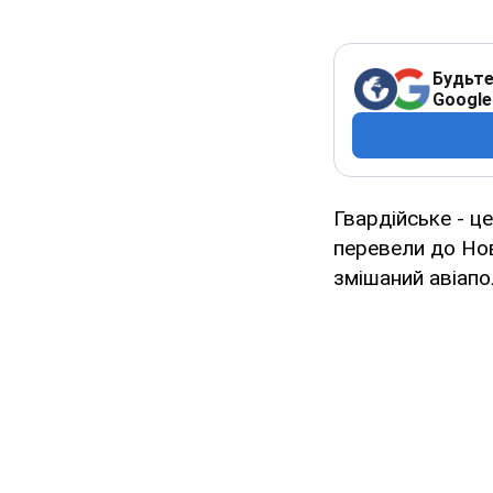
Будьте
Google
Гвардійське - це
перевели до Нов
змішаний авіапо