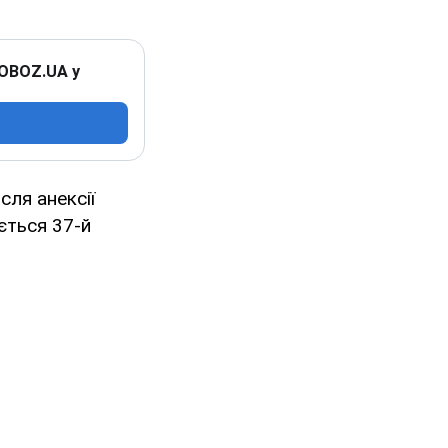
 OBOZ.UA у
сля анексії
ється 37-й