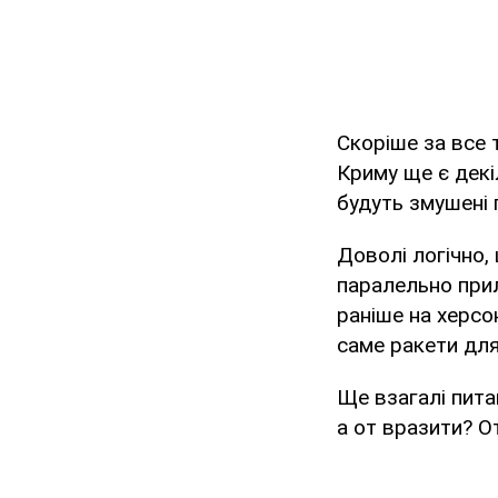
Скоріше за все 
Криму ще є декі
будуть змушені 
Доволі логічно,
паралельно прил
раніше на херсо
саме ракети для
Ще взагалі пита
а от вразити? От