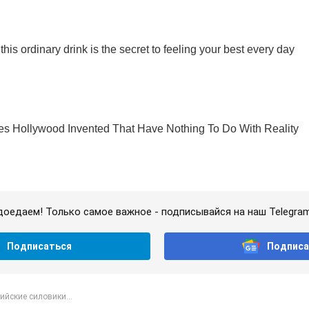
доедаем! Только самое важное - подписывайся на наш Telegra
Подписаться
Подписа
ийские силовики...