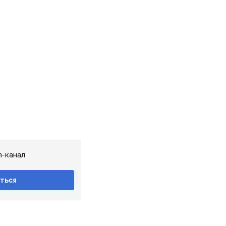
m-канал
ться