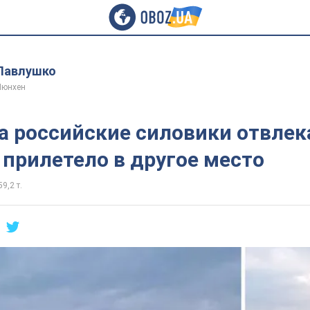
Павлушко
Мюнхен
а российские силовики отвлек
прилетело в другое место
59,2 т.