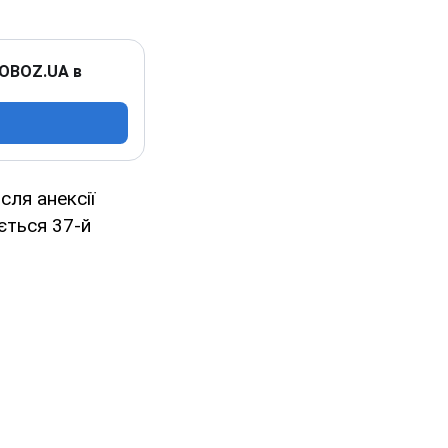
 OBOZ.UA в
сля анексії
ється 37-й