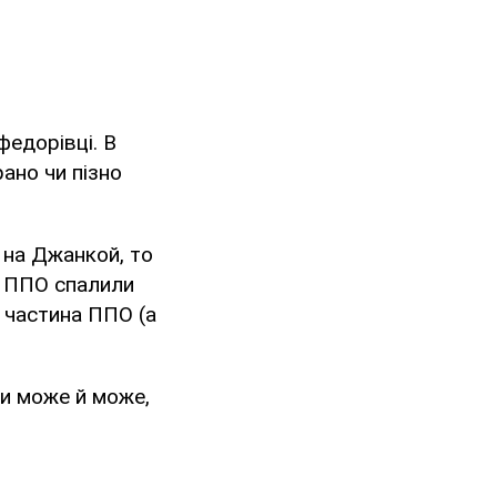
федорівці. В
рано чи пізно
 на Джанкой, то
у ППО спалили
 частина ППО (а
ти може й може,