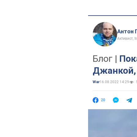
Антон 
Активист, 
Блог |
Пок
Джанкой, 
War
16.08.2022 14:29
20