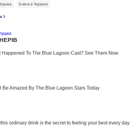
 Крыма
Война в Украине
а
лушко