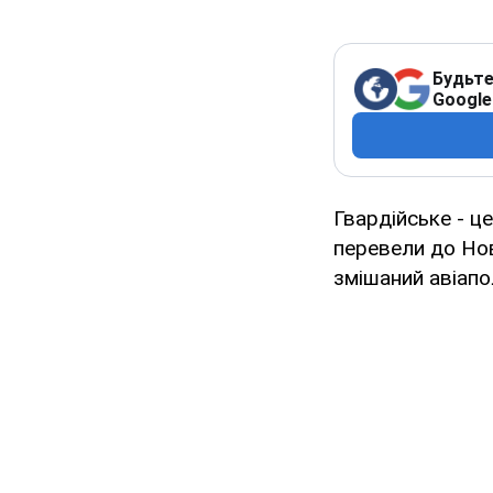
Будьте
Google
Гвардійське - це
перевели до Нов
змішаний авіапо