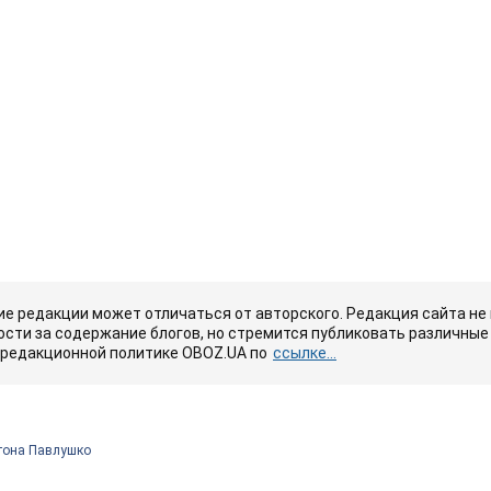
е редакции может отличаться от авторского. Редакция сайта не
сти за содержание блогов, но стремится публиковать различные 
 редакционной политике OBOZ.UA по
ссылке...
тона Павлушко