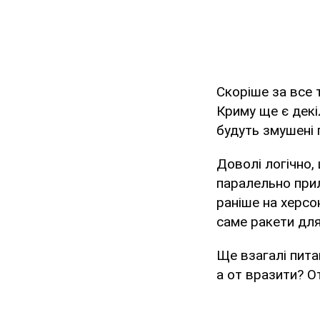
Скоріше за все 
Криму ще є декі
будуть змушені 
Доволі логічно,
паралельно прил
раніше на херсо
саме ракети для
Ще взагалі пита
а от вразити? От