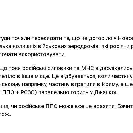
туди почали перекидати те, що не догоріло у Ново
лька колишніх військових аеродромів, які росіяни 
почати використовувати.
 що поки російські силовики та МНС відволікались
етіло в інше місце. Це відбувається, коли частин
нському напрямку, частину втратили в Криму, а ще
 ППО + РСЗО) паралельно горить у Джанкої.
ння, чи російське ППО може все це вразити. Бачи
ож...