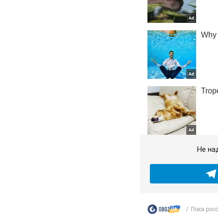
Не на
Пока росс