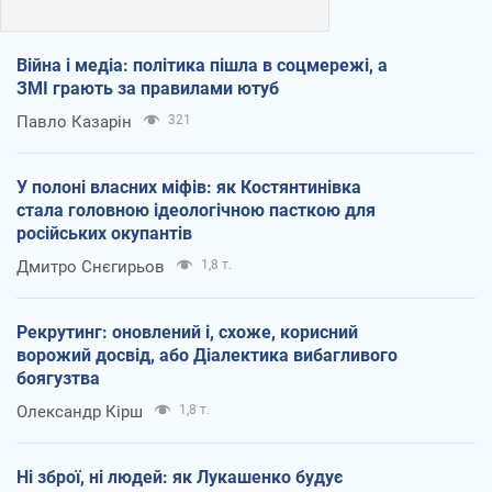
Війна і медіа: політика пішла в соцмережі, а
ЗМІ грають за правилами ютуб
Павло Казарін
321
У полоні власних міфів: як Костянтинівка
стала головною ідеологічною пасткою для
російських окупантів
Дмитро Снєгирьов
1,8 т.
Рекрутинг: оновлений і, схоже, корисний
ворожий досвід, або Діалектика вибагливого
боягузтва
Олександр Кірш
1,8 т.
Ні зброї, ні людей: як Лукашенко будує