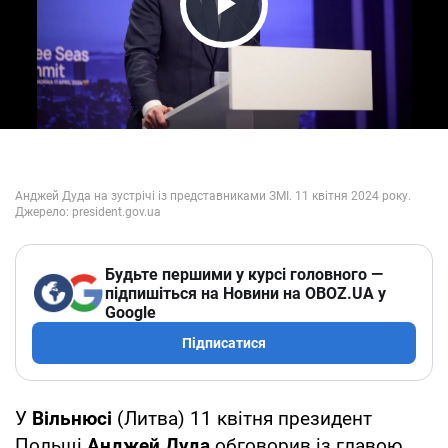
Play Video
Будьте першими у курсі головного —
підпишіться на Новини на OBOZ.UA у
Google
Підписатися
У
Вільнюсі
(Литва) 11 квітня президент
Польщі
Анджей Дуда
обговорив із главою