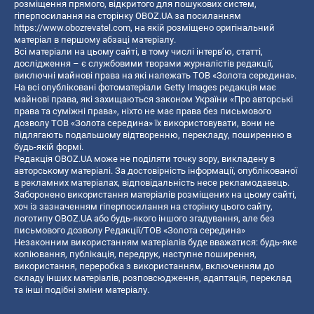
розміщення прямого, відкритого для пошукових систем,
гіперпосилання на сторінку OBOZ.UA за посиланням
https://www.obozrevatel.com
, на якій розміщено оригінальний
матеріал в першому абзаці матеріалу.
Всі матеріали на цьому сайті, в тому числі інтерв’ю, статті,
дослідження – є службовими творами журналістів редакції,
виключні майнові права на які належать ТОВ «Золота середина».
На всі опубліковані фотоматеріали Getty Images редакція має
майнові права, які захищаються законом України «Про авторські
права та суміжні права», ніхто не має права без письмового
дозволу ТОВ «Золота середина» їх використовувати, вони не
підлягають подальшому відтворенню, перекладу, поширенню в
будь-якій формі.
Редакція OBOZ.UA може не поділяти точку зору, викладену в
авторському матеріалі. За достовірність інформації, опублікованої
в рекламних матеріалах, відповідальність несе рекламодавець.
Заборонено використання матеріалів розміщених на цьому сайті,
хоч із зазначенням гіперпосилання на сторінку цього сайту,
логотипу OBOZ.UA або будь-якого іншого згадування, але без
письмового дозволу Редакції/ТОВ «Золота середина»
Незаконним використанням матеріалів буде вважатися: будь-яке
копiювання, публiкацiя, передрук, наступне поширення,
використання, переробка з використанням, включенням до
складу інших матеріалів, розповсюдження, адаптація, переклад
та інші подібні зміни матеріалу.