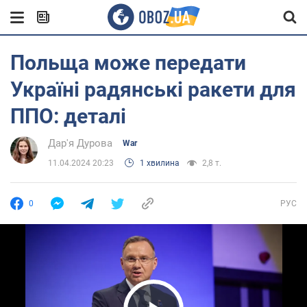
Польща може передати
Україні радянські ракети для
ППО: деталі
Дар'я Дурова
War
11.04.2024 20:23
1 хвилина
2,8 т.
0
РУС