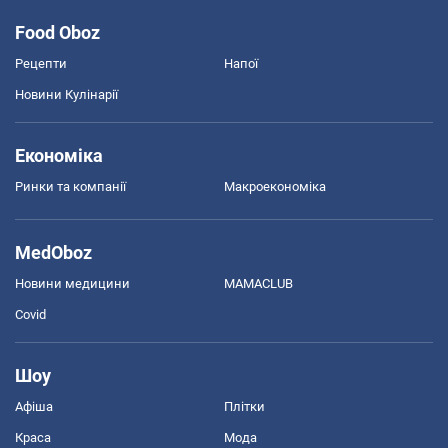
Food Oboz
Рецепти
Напої
Новини Кулінарії
Економіка
Ринки та компанії
Макроекономіка
MedOboz
Новини медицини
MAMACLUB
Covid
Шоу
Афіша
Плітки
Краса
Мода