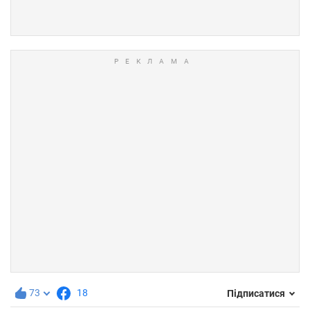
73
18
Підписатися