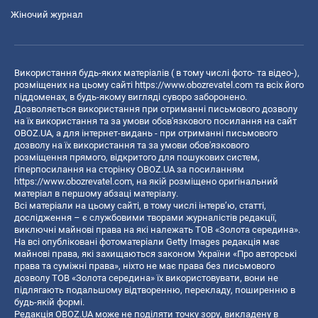
Жіночий журнал
Використання будь-яких матеріалів ( в тому числі фото- та відео-),
розміщених на цьому сайті
https://www.obozrevatel.com
та всіх його
піддоменах, в будь-якому вигляді суворо заборонено.
Дозволяється використання при отриманні письмового дозволу
на їх використання та за умови обов'язкового посилання на сайт
OBOZ.UA, а для інтернет-видань - при отриманні письмового
дозволу на їх використання та за умови обов'язкового
розміщення прямого, відкритого для пошукових систем,
гіперпосилання на сторінку OBOZ.UA за посиланням
https://www.obozrevatel.com
, на якій розміщено оригінальний
матеріал в першому абзаці матеріалу.
Всі матеріали на цьому сайті, в тому числі інтерв’ю, статті,
дослідження – є службовими творами журналістів редакції,
виключні майнові права на які належать ТОВ «Золота середина».
На всі опубліковані фотоматеріали Getty Images редакція має
майнові права, які захищаються законом України «Про авторські
права та суміжні права», ніхто не має права без письмового
дозволу ТОВ «Золота середина» їх використовувати, вони не
підлягають подальшому відтворенню, перекладу, поширенню в
будь-якій формі.
Редакція OBOZ.UA може не поділяти точку зору, викладену в