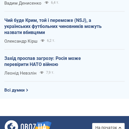
Вадим Денисенко
6,4 т.
Чий буде Крим, той і переможе (NSJ), а
українських футбольних чиновників можуть
назвати вбивцями
Олександр Кірш
6,2 т.
Захід проспав загрозу: Росія може
перевірити НАТО війною
Леонід Невзлін
7,9 т.
Всі думки
На початок