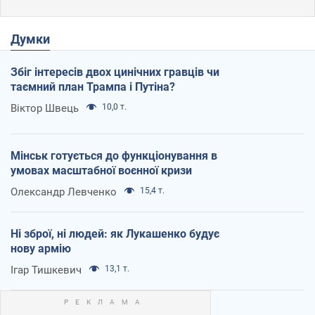
Думки
Збіг інтересів двох цинічних гравців чи
таємний план Трампа і Путіна?
Віктор Швець
10,0 т.
Мінськ готується до функціонування в
умовах масштабної воєнної кризи
Олександр Левченко
15,4 т.
Ні зброї, ні людей: як Лукашенко будує
нову армію
Ігар Тишкевич
13,1 т.