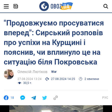
"Продовжуємо просуватися
вперед": Сирський розповів
про успіхи на Курщині і
пояснив, чи вплинуло це на
ситуацію біля Покровська
Олексій Лютіков
War
27.08.2024 13:24
27.08.2024 14:25
2 хвилини
30,5 т.
18
РУС