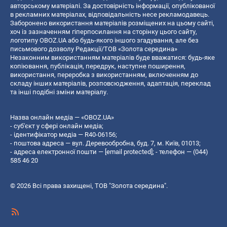
авторському матеріалі. За достовірність інформації, опублікованої
в рекламних матеріалах, відповідальність несе рекламодавець.
Заборонено використання матеріалів розміщених на цьому сайті,
хоч із зазначенням гіперпосилання на сторінку цього сайту,
логотипу OBOZ.UA або будь-якого іншого згадування, але без
письмового дозволу Редакції/ТОВ «Золота середина»
Незаконним використанням матеріалів буде вважатися: будь-яке
копiювання, публiкацiя, передрук, наступне поширення,
використання, переробка з використанням, включенням до
складу інших матеріалів, розповсюдження, адаптація, переклад
та інші подібні зміни матеріалу.
Назва онлайн медіа — «OBOZ.UA»
- суб'єкт у сфері онлайн медіа;
- ідентифікатор медіа — R40-06156;
- поштова адреса — вул. Деревообробна, буд. 7, м. Київ, 01013;
- адреса електронної пошти —
[email protected]
; - телефон — (044)
585 46 20
© 2026 Всі права захищені, ТОВ "Золота середина".