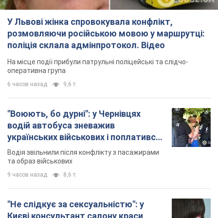
У Львові жінка спровокувала конфлікт,
розмовляючи російською мовою у маршрутці:
поліція склала адмінпротокол. Відео
На місце події прибули патрульні поліцейські та слідчо-
оперативна група
6 часов назад
9,6 т.
"Воюють, бо дурні": у Чернівцях
водій автобуса зневажив
українських військових і поплатився.
Відео
Водія звільнили після конфлікту з пасажирами
та образ військових
9 часов назад
8,6 т.
"Не слідкує за сексуальністю": у
Києві консультант салону краси