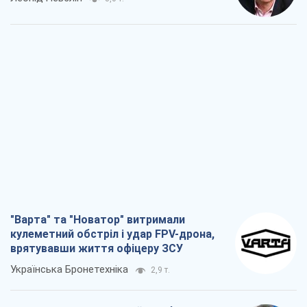
"Варта" та "Новатор" витримали
кулеметний обстріл і удар FPV-дрона,
врятувавши життя офіцеру ЗСУ
Українська Бронетехніка
2,9 т.