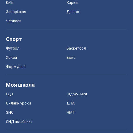
Київ
Харків
Запоріжжя
Дніпро
Черкаси
Спорт
Футбол
Баскетбол
Хокей
Бокс
Формула-1
Моя школа
ГДЗ
Підручники
Онлайн уроки
ДПА
ЗНО
НМТ
СНД посібники