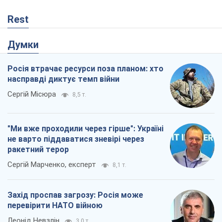
Rest
Думки
Росія втрачає ресурси поза планом: хто
насправді диктує темп війни
Сергій Місюра
8,5 т.
"Ми вже проходили через гірше": Україні
не варто піддаватися зневірі через
ракетний терор
Сергій Марченко, експерт
8,1 т.
Захід проспав загрозу: Росія може
перевірити НАТО війною
Леонід Невзлін
3,0 т.