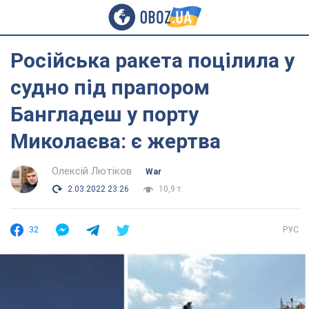
Російська ракета поцілила у
судно під прапором
Бангладеш у порту
Миколаєва: є жертва
Олексій Лютіков
War
2.03.2022 23:26
10,9 т.
32
РУС