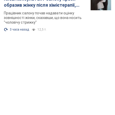
образив жінку після хімієтерапії,
розгорівся скандал. Фото
Працівник салону почав надавати оцінку
зовнішності жінки, сказавши, що вона носить
"чоловічу стрижку"
3 часа назад
12,5 т.