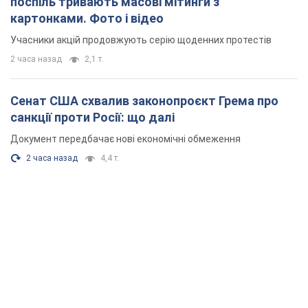
поспіль тривають масові мітинги з
картонками. Фото і відео
Учасники акцій продовжують серію щоденних протестів
2 часа назад
2,1 т.
Сенат США схвалив законопроєкт Грема про
санкції проти Росії: що далі
Документ передбачає нові економічні обмеження
2 часа назад
4,4 т.