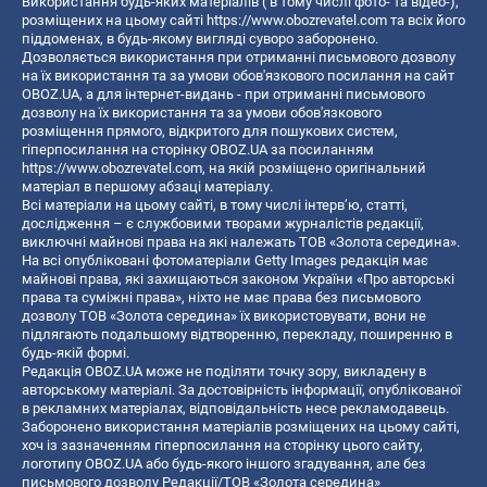
Використання будь-яких матеріалів ( в тому числі фото- та відео-),
розміщених на цьому сайті
https://www.obozrevatel.com
та всіх його
піддоменах, в будь-якому вигляді суворо заборонено.
Дозволяється використання при отриманні письмового дозволу
на їх використання та за умови обов'язкового посилання на сайт
OBOZ.UA, а для інтернет-видань - при отриманні письмового
дозволу на їх використання та за умови обов'язкового
розміщення прямого, відкритого для пошукових систем,
гіперпосилання на сторінку OBOZ.UA за посиланням
https://www.obozrevatel.com
, на якій розміщено оригінальний
матеріал в першому абзаці матеріалу.
Всі матеріали на цьому сайті, в тому числі інтерв’ю, статті,
дослідження – є службовими творами журналістів редакції,
виключні майнові права на які належать ТОВ «Золота середина».
На всі опубліковані фотоматеріали Getty Images редакція має
майнові права, які захищаються законом України «Про авторські
права та суміжні права», ніхто не має права без письмового
дозволу ТОВ «Золота середина» їх використовувати, вони не
підлягають подальшому відтворенню, перекладу, поширенню в
будь-якій формі.
Редакція OBOZ.UA може не поділяти точку зору, викладену в
авторському матеріалі. За достовірність інформації, опублікованої
в рекламних матеріалах, відповідальність несе рекламодавець.
Заборонено використання матеріалів розміщених на цьому сайті,
хоч із зазначенням гіперпосилання на сторінку цього сайту,
логотипу OBOZ.UA або будь-якого іншого згадування, але без
письмового дозволу Редакції/ТОВ «Золота середина»