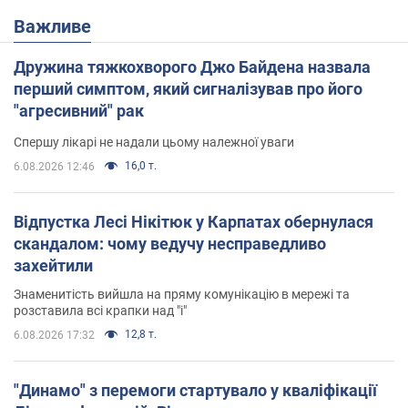
Важливе
Дружина тяжкохворого Джо Байдена назвала
перший симптом, який сигналізував про його
"агресивний" рак
Спершу лікарі не надали цьому належної уваги
16,0 т.
6.08.2026 12:46
Відпустка Лесі Нікітюк у Карпатах обернулася
скандалом: чому ведучу несправедливо
захейтили
Знаменитість вийшла на пряму комунікацію в мережі та
розставила всі крапки над "і"
12,8 т.
6.08.2026 17:32
"Динамо" з перемоги стартувало у кваліфікації