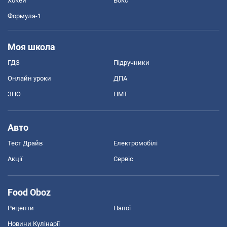
Хокей
Бокс
Формула-1
Моя школа
ГДЗ
Підручники
Онлайн уроки
ДПА
ЗНО
НМТ
Авто
Тест Драйв
Електромобілі
Акції
Сервіс
Food Oboz
Рецепти
Напої
Новини Кулінарії