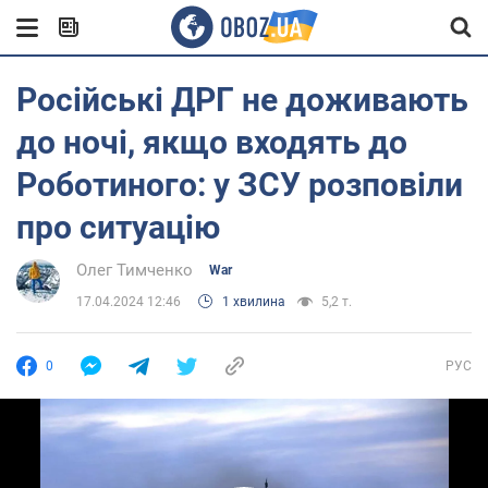
Російські ДРГ не доживають
до ночі, якщо входять до
Роботиного: у ЗСУ розповіли
про ситуацію
Олег Тимченко
War
17.04.2024 12:46
1 хвилина
5,2 т.
0
РУС