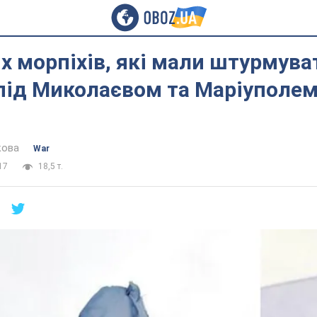
х морпіхів, які мали штурмува
під Миколаєвом та Маріуполем
кова
War
17
18,5 т.