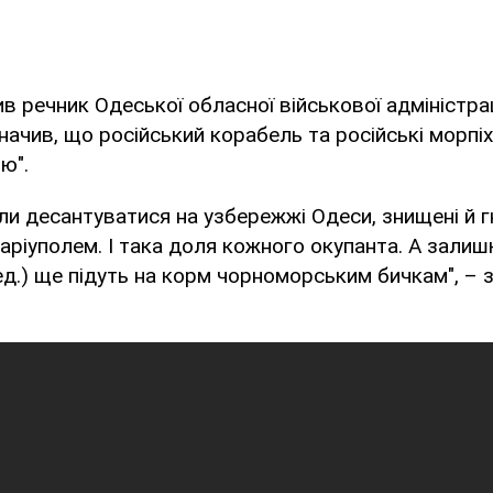
в речник Одеської обласної військової адміністра
начив, що російський корабель та російські морпіх
ю".
ли десантуватися на узбережжі Одеси, знищені й г
ріуполем. І така доля кожного окупанта. А залишк
Ред.) ще підуть на корм чорноморським бичкам", – 