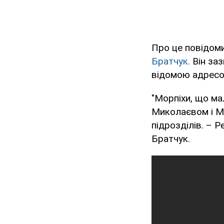
Про це повідоми
Братчук.
Він заз
відомою адресо
"Морпіхи, що ма
Миколаєвом і Ма
підрозділів. – 
Братчук.