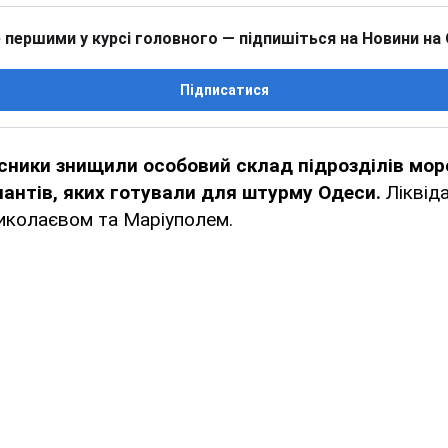
 першими у курсі головного — підпишіться на Новини на
Підписатися
исники знищили особовий склад підрозділів морс
пантів, яких готували для штурму Одеси.
Ліквіда
Миколаєвом та Маріуполем.