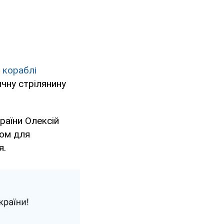
і кораблі
ичну стрілянину
раїни Олексій
вом для
я.