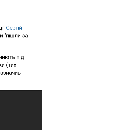
ції
Сергій
и "пішли за
ниють під
и (тих
зазначив