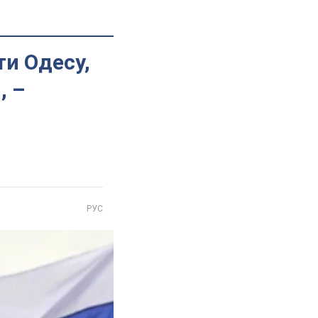
ти Одесу,
, –
РУС