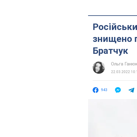
Російськи
знищено 
Братчук
Ольга Ганю
22.03.2022 10:
943