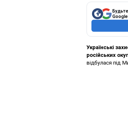
Будьте
Google
Українські зах
російських оку
відбулася під 