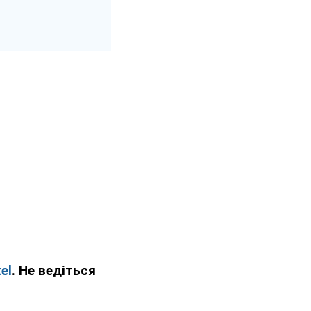
el
. Не ведіться