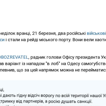
неділок вранці, 21 березня, два російські
військов
си
і стали на рейді міського порту. Вони вели хаот
OBOZREVATEL
, радник голови Офісу президента Ук
в варіант із нападом "в лоб" на Одесу самогубст
запевнив, що за цей напрямок можна не перейматис