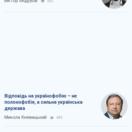
полонофобія, а сильна українська
держава
Микола Княжицький
495
Мер Москви раптово схотів миру, як
стають послом у США й нові українські
топ-рейтинги
Олександр Кірш
2,8 т.
Про заплановану вирубку більше 600
дерев і теплотрасу: що відбувається на
Теремках у Києві
Владислав Самойленко
1,9 т.
Як атаки Сил оборони України
скоротили експорт російських
нафтопродуктів