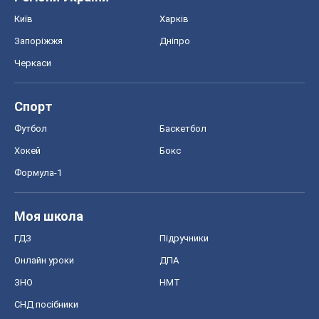
Онлайн уроки
ДПА
ЗНО
НМТ
СНД посібники
Авто
Тест Драйв
Електромобілі
Акції
Сервіс
Food Oboz
Рецепти
Напої
Дієти
Економіка
Ринки та компанії
Макроекономіка