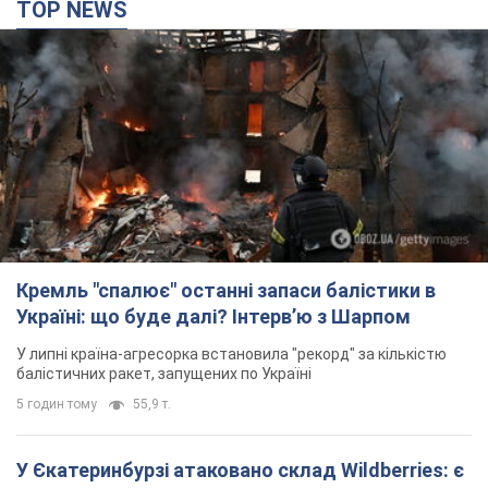
балістичних ракет, запущених по Україні
5 годин тому
55,9 т.
У Єкатеринбурзі атаковано склад Wildberries: є
влучання, піднявся дим. Фото і відео
Не допомогла росіянам навіть робота ППО
4 години тому
9,7 т.
"Чудовий батько": у мережі розповіли про
чоловіка, якого Росія убила ударом по
Броварах. Фото
Чоловіка згадують як професіонала своєї справи
2 години тому
1,9 т.