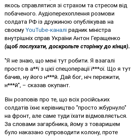
якось справлятися зі страхом та стресом від
побаченого. Аудіоперехоплення розмови
солдата РФ із дружиною опублікував на
своєму
YouTube-каналі
радник міністра
внутрішніх справ України Антон Геращенко
(щоб послухати, доскрольте сторінку до кінця).
"Я не знаю, що мені тут робити. Я взагалі
просто в а**ї з цієї спецоперації ї***ої. Що я тут
бачив, ну його н***й. Дай бог, ніч пережити,
н***й", – сказав окупант.
Він розповів про те, що всіх російських
солдатів їхнє керівництво "просто жбурнуло"
на фронт, але саме туди їхати відмовляється.
За словами загарбника, йому з товаришем
було наказано супроводити колону, проте