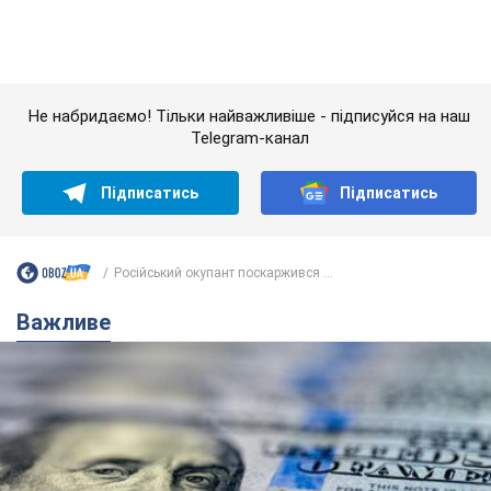
Банки "готуються" до нового курсу долара:
українцям розповіли, чого очікувати
найближчими днями
Яким буде курс валюти в обмінниках
6.08.2026 22:58
150,7 т.
Українцям обіцяють по 850 грн від
мобільних операторів: що не так з
цими повідомленнями