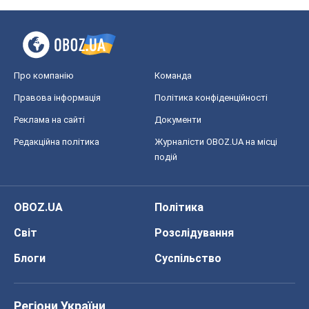
Блоги
Суспільство
Регіони України
Київ
Харків
Запоріжжя
Дніпро
Черкаси
Спорт
Футбол
Баскетбол
Хокей
Бокс
Формула-1
Моя школа
ГДЗ
Підручники