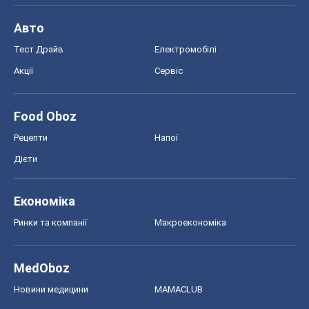
MedOboz
Новини медицини
MAMACLUB
Шоу
Афіша
Плітки
Краса
Мода
Жіночий журнал