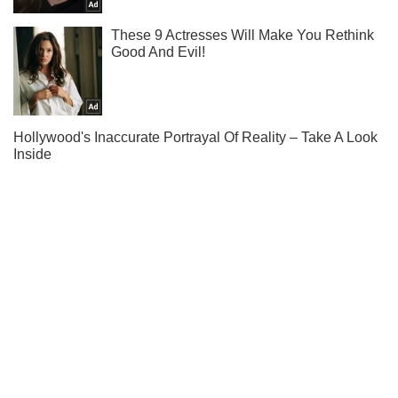
Не набридаємо! Тільки найважливіше - підписуйся на наш
Telegram-канал
Підписатись
Підписатись
Російський окупант поскаржився ...
Важливе