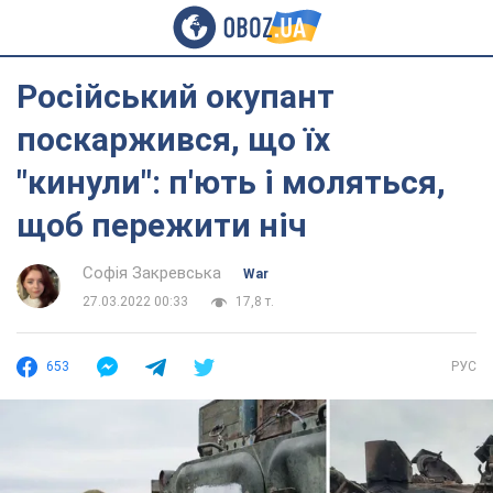
Російський окупант
поскаржився, що їх
"кинули": п'ють і моляться,
щоб пережити ніч
Софія Закревська
War
27.03.2022 00:33
17,8 т.
653
РУС