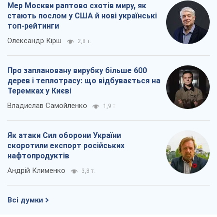
Андрій Клименко
3,8 т.
Всі думки
Про компанію
Команда
Правова інформація
Політика конфіденційності
Реклама на сайті
Документи
Редакційна політика
Журналісти OBOZ.UA на місці
подій
OBOZ.UA
Політика
Світ
Розслідування