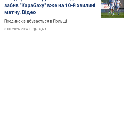
TOP NEWS
Кремль "спалює" останні запаси балістики в
Україні: що буде далі? Інтерв’ю з Шарпом
У липні країна-агресорка встановила "рекорд" за кількістю