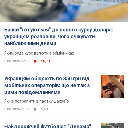
Як не потрапити в пастку шахраїв
6.08.2026 21:02
15,5 т.
Найдорожчий футболіст "Динамо"
забив "Карабаху" вже на 10-й хвилині
матчу. Відео
Поєдинок відбувається в Польщі
6.08.2026 20:48
6,6 т.