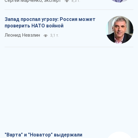
"Варта" и "Новатор" выдержали
пулеметный обстрел и удар FPV-дрона,
сохранив жизнь офицеру ВСУ
Украинская Бронетехника
3,1 т.
КНДР как катализатор войны, или О
новом этапе российско-
северокорейского союза
Алексей Кущ
3,2 т.
Выход в элиту ЧМ и триумф "Сокола":