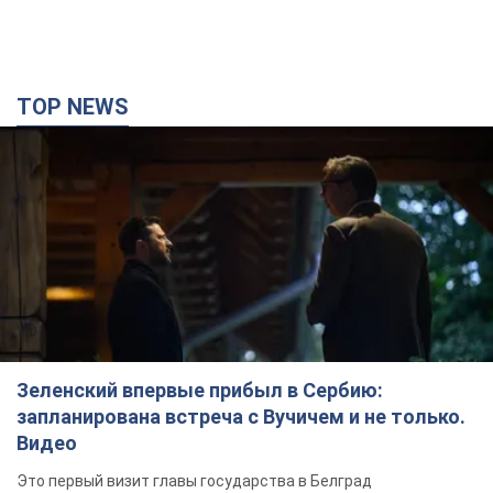
Зеленский впервые прибыл в Сербию:
запланирована встреча с Вучичем и не только.
Видео
Это первый визит главы государства в Белград
3 години тому
80,2 т.
"Верните Федорова": в городах Украины уже
23-й день подряд проходят массовые митинги
с плакатами. Фото и видео
Участники акций продолжают серию ежедневных протестов
4 години тому
2,2 т.
Сенат США одобрил законопроект Грэма о