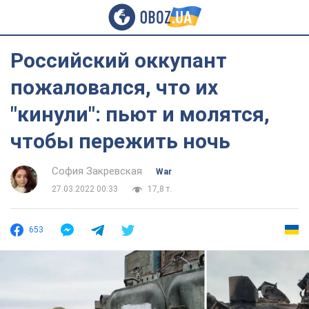
Российский оккупант
пожаловался, что их
"кинули": пьют и молятся,
чтобы пережить ночь
София Закревская
War
27.03.2022 00:33
17,8 т.
653