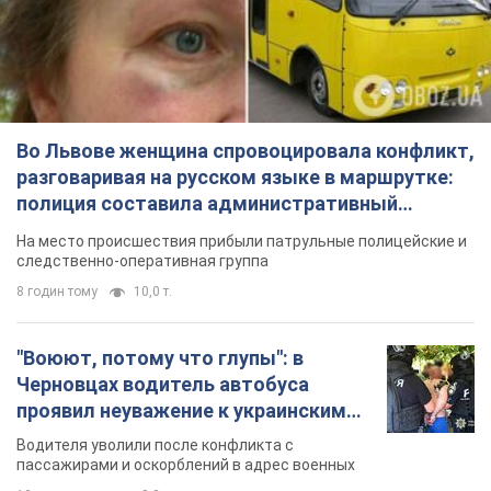
8 годин тому
10,0 т.
"Воюют, потому что глупы": в
Черновцах водитель автобуса
проявил неуважение к украинским
военным и поплатился за это.
Водителя уволили после конфликта с
Видео
пассажирами и оскорблений в адрес военных
10 годин тому
8,8 т.
"Не следит за сексуальностью": в
Киеве консультант салона красоты
оскорбил женщину после
химиотерапии, разгорелся скандал.
Сотрудник салона оценил внешность
Фото
женщины, заявив, что у нее "мужская стрижка"
4 години тому
14,3 т.