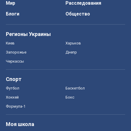
Спорт
Футбол
Баскетбол
Хоккей
Бокс
Формула-1
Моя школа
ГДЗ
Учебники
Онлайн уроки
ДПА
ЗНО
НМТ
СНГ решебники
Авто
Тест Драйв
Электромобили
Акции
Сервис