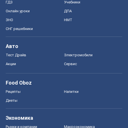
Food Oboz
Рецепты
Напитки
Диеты
Экономика
Рынки и компании
Mакроэкономика
MedOboz
Новости медицины
MAMACLUB
Шоу
Афиша
Сплетни
Красота
Мода
Женский Журнал