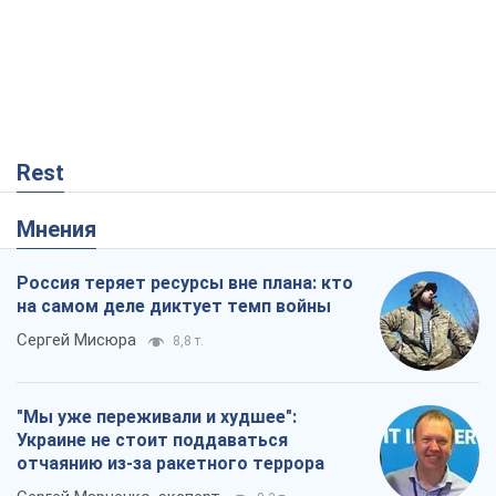
на самом деле диктует темп войны
Сергей Мисюра
8,8 т.
"Мы уже переживали и худшее":
Украине не стоит поддаваться
отчаянию из-за ракетного террора
Сергей Марченко, эксперт
8,3 т.
Запад проспал угрозу: Россия может
проверить НАТО войной
Леонид Невзлин
3,1 т.