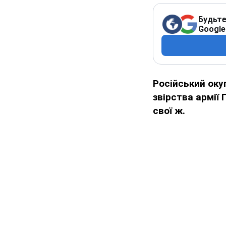
Будьте
Google
Російський окуп
звірства армії 
свої ж.