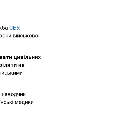
ужба
СБУ.
рони військової
вати цивільних
ріляти на
сійськими
а наводчик
їнські медики