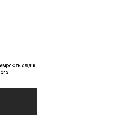
евіряють слідчі
ного