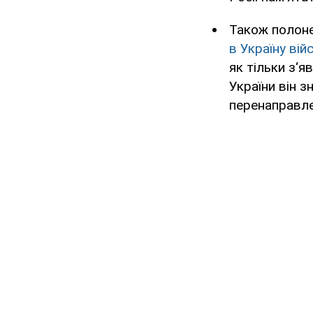
Також полоне
в Україну вій
як тільки з‘
України він з
перенаправле