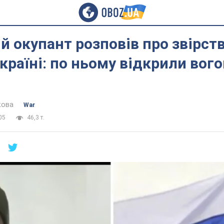
й окупант розповів про звірств
Україні: по ньому відкрили вого
кова
War
05
46,3 т.