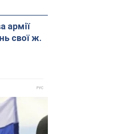
а армії
нь свої ж.
РУС