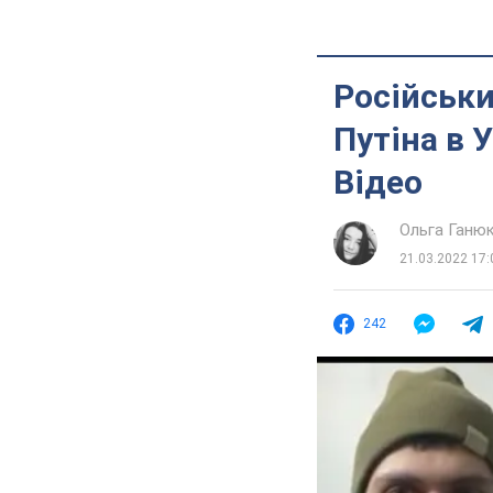
Російськи
Путіна в 
Відео
Ольга Ганю
21.03.2022 17:
242