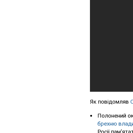
Як повідомляв
Полонений о
брехню влади
Росії пам'ят