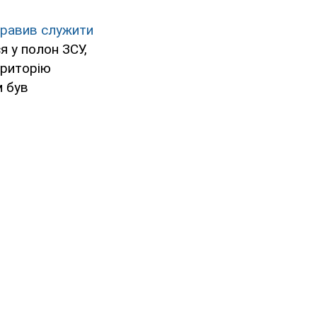
правив служити
я у полон ЗСУ,
ериторію
м був