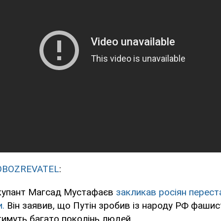
OBOZREVATEL
:
купант Магсад Мустафаєв
закликав росіян перест
.
Він заявив, що Путін зробив із народу РФ фашист
атимуть багато поколінь людей.