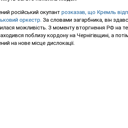
ний російський окупант
розказав, що Кремль від
ськовий оркестр.
За словами загарбника, він здавс
явилася можливість. З моменту вторгнення РФ на т
находився поблизу кордону на Чернігівщині, а поті
ний на нове місце дислокації.