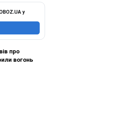
 OBOZ.UA у
вів про
крили вогонь