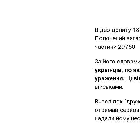
Відео допиту 18
Полонений загар
частини 29760.
За його словам
українців, по я
ураження.
Циві
військами.
Внаслідок "друж
отримав серйозн
надали йому нео