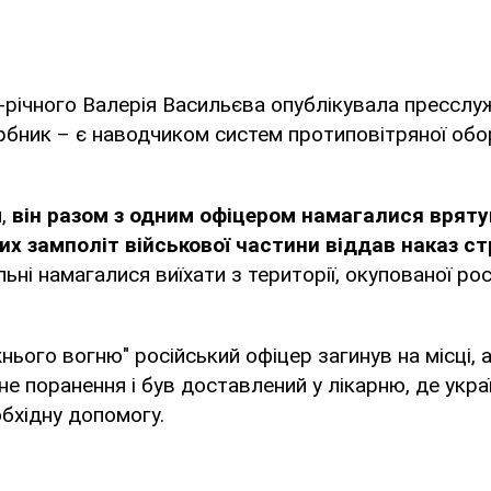
-річного Валерія Васильєва опублікувала прессл
бник – є наводчиком систем протиповітряної обо
и,
він разом з одним офіцером намагалися вряту
ких замполіт військової частини віддав наказ ст
льні намагалися виїхати з території, окупованої ро
нього вогню" російський офіцер загинув на місці, 
е поранення і був доставлений у лікарню, де укра
бхідну допомогу.