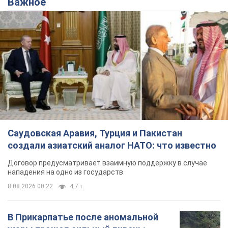
Саудовская Аравия, Турция и Пакистан
создали азиатский аналог НАТО: что известно
Договор предусматривает взаимную поддержку в случае
нападения на одно из государств
8.08.2026 00:22
4,7 т.
В Прикарпатье после аномальной
жары прошел сильный ливень:
дороги превратились в реки. Видео
Непогода обрушилась на Ивано-Франковскую
область и курортный Буковель
6 часов назад
10,7 т.
Хорватия унизила сборную России
по спортивной гимнастике,