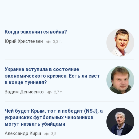
Украина вступила в состояние
экономического кризиса. Есть ли свет
в конце туннеля?
Вадим Денисенко
2,7 т.
Чей будет Крым, тот и победит (NSJ), а
украинских футбольных чиновников
могут назвать убийцами
Александр Кирш
3,5 т.
Запад проспал угрозу: Россия может
проверить НАТО войной
Леонид Невзлин
6,4 т.
Все мнения