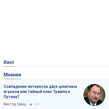
Rest
Мнения
Совпадение интересов двух циничных
игроков или тайный план Трампа и
Путина?
Виктор Швец
5,3 т.
Минск готовится к функционированию
в условиях масштабного военного
кризиса
Александр Левченко
10,6 т.
Ни оружия, ни людей: как Лукашенко
создает новую армию