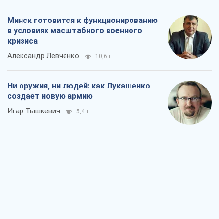
Игар Тышкевич
5,4 т.
Когда закончится война?
Юрий Христензен
3,2 т.