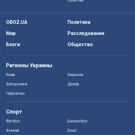
Регионы Украины
Киев
Харьков
Запорожье
Днепр
Черкассы
Спорт
Футбол
Баскетбол
Хоккей
Бокс
Формула-1
Моя школа
ГДЗ
Учебники
Онлайн уроки
ДПА
ЗНО
НМТ