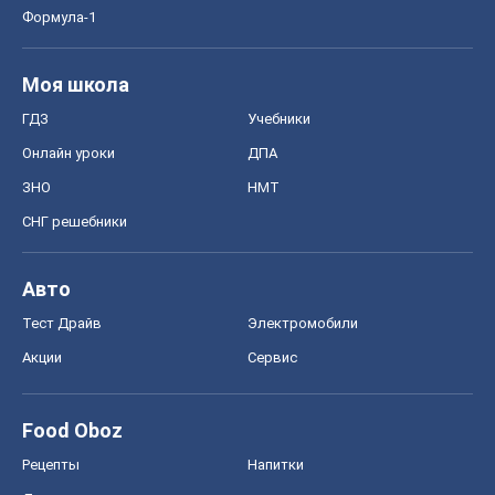
СНГ решебники
Авто
Тест Драйв
Электромобили
Акции
Сервис
Food Oboz
Рецепты
Напитки
Диеты
Экономика
Рынки и компании
Mакроэкономика
MedOboz
Новости медицины
MAMACLUB