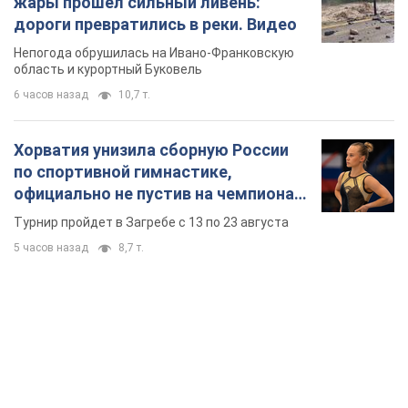
официально не пустив на чемпионат
Европы основных спортсменов
Турнир пройдет в Загребе с 13 по 23 августа
5 часов назад
8,7 т.
TOP NEWS