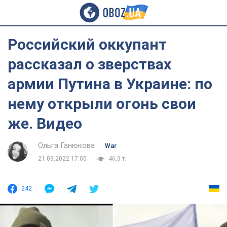
Российский оккупант
рассказал о зверствах
армии Путина в Украине: по
нему открыли огонь свои
же. Видео
Ольга Ганюкова
War
21.03.2022 17:05
46,3 т.
242