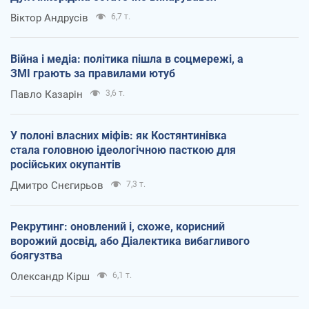
Віктор Андрусів
6,7 т.
Війна і медіа: політика пішла в соцмережі, а
ЗМІ грають за правилами ютуб
Павло Казарін
3,6 т.
У полоні власних міфів: як Костянтинівка
стала головною ідеологічною пасткою для
російських окупантів
Дмитро Снєгирьов
7,3 т.
Рекрутинг: оновлений і, схоже, корисний
ворожий досвід, або Діалектика вибагливого
боягузтва
Олександр Кірш
6,1 т.