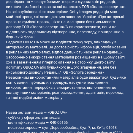
дослідження – є службовими творами журналістів редакції,
виключні майнові права на які належать ТОВ «Золота середина».
На всі опубліковані фотоматеріали Getty Images редакція має
майнові права, які захищаються законом України «Про авторські
права та суміжні права», ніхто не має права без письмового
дозволу ТОВ «Золота середина» їх використовувати, вони не
підлягають подальшому відтворенню, перекладу, поширенню в
будь-якій формі.
Редакція OBOZ.UA може не поділяти точку зору, викладену в
авторському матеріалі. За достовірність інформації, опублікованої
в рекламних матеріалах, відповідальність несе рекламодавець.
Заборонено використання матеріалів розміщених на цьому сайті,
хоч із зазначенням гіперпосилання на сторінку цього сайту,
логотипу OBOZ.UA або будь-якого іншого згадування, але без
письмового дозволу Редакції/ТОВ «Золота середина»
Незаконним використанням матеріалів буде вважатися: будь-яке
копiювання, публiкацiя, передрук, наступне поширення,
використання, переробка з використанням, включенням до
складу інших матеріалів, розповсюдження, адаптація, переклад
та інші подібні зміни матеріалу.
Назва онлайн медіа — «OBOZ.UA»
- суб'єкт у сфері онлайн медіа;
- ідентифікатор медіа — R40-06156;
- поштова адреса — вул. Деревообробна, буд. 7, м. Київ, 01013;
- адреса електронної пошти —
[email protected]
; - телефон — (044)