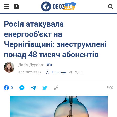
Росія атакувала
енергооб'єкт на
Чернігівщині: знеструмлені
понад 48 тисяч абонентів
Дар'я Дурова
War
8.06.2026 22:22
1 хвилина
2,8 т.
0
РУС