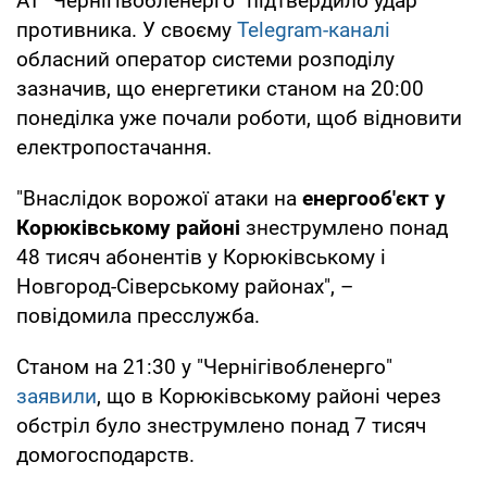
АТ "Чернігівобленерго" підтвердило удар
противника. У своєму
Telegram-каналі
обласний оператор системи розподілу
зазначив, що енергетики станом на 20:00
понеділка уже почали роботи, щоб відновити
електропостачання.
"Внаслідок ворожої атаки на
енергооб'єкт у
Корюківському районі
знеструмлено понад
48 тисяч абонентів у Корюківському і
Новгород-Сіверському районах", –
повідомила пресслужба.
Станом на 21:30 у "Чернігівобленерго"
заявили
, що в Корюківському районі через
обстріл було знеструмлено понад 7 тисяч
домогосподарств.