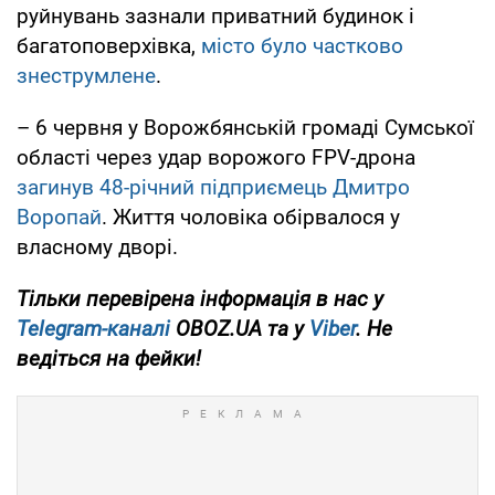
руйнувань зазнали приватний будинок і
багатоповерхівка,
місто було частково
знеструмлене
.
– 6 червня у Ворожбянській громаді Сумської
області через удар ворожого FPV-дрона
загинув 48-річний підприємець Дмитро
Воропай
. Життя чоловіка обірвалося у
власному дворі.
Тільки перевірена інформація в нас у
Telegram-каналі
OBOZ.UA та у
Viber
. Не
ведіться на фейки!