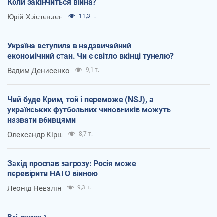
Коли закінчиться війна?
Юрій Хрістензен
11,3 т.
Україна вступила в надзвичайний
економічний стан. Чи є світло вкінці тунелю?
Вадим Денисенко
9,1 т.
Чий буде Крим, той і переможе (NSJ), а
українських футбольних чиновників можуть
назвати вбивцями
Олександр Кірш
8,7 т.
Захід проспав загрозу: Росія може
перевірити НАТО війною
Леонід Невзлін
9,3 т.