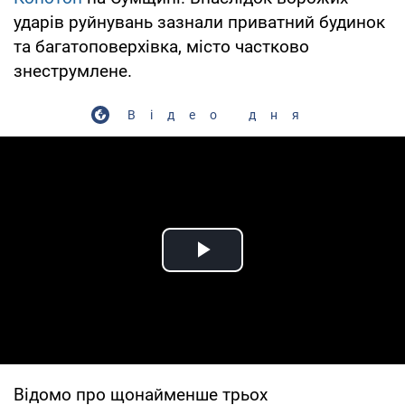
ударів руйнувань зазнали приватний будинок
та багатоповерхівка, місто частково
знеструмлене.
Відео дня
Play Video
Відомо про щонайменше трьох