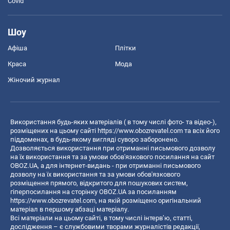
Covid
Шоу
Афіша
Плітки
Краса
Мода
Жіночий журнал
Використання будь-яких матеріалів ( в тому числі фото- та відео-),
розміщених на цьому сайті
https://www.obozrevatel.com
та всіх його
піддоменах, в будь-якому вигляді суворо заборонено.
Дозволяється використання при отриманні письмового дозволу
на їх використання та за умови обов'язкового посилання на сайт
OBOZ.UA, а для інтернет-видань - при отриманні письмового
дозволу на їх використання та за умови обов'язкового
розміщення прямого, відкритого для пошукових систем,
гіперпосилання на сторінку OBOZ.UA за посиланням
https://www.obozrevatel.com
, на якій розміщено оригінальний
матеріал в першому абзаці матеріалу.
Всі матеріали на цьому сайті, в тому числі інтерв’ю, статті,
дослідження – є службовими творами журналістів редакції,