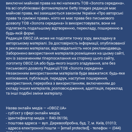
виключні майнові права на які належать ТОВ «Золота середина».
На всі опубліковані фотоматеріали Getty Images редакція має
майнові права, які захищаються законом України «Про авторські
права та суміжні права», ніхто не має права без письмового
дозволу ТОВ «Золота середина» їх використовувати, вони не
підлягають подальшому відтворенню, перекладу, поширенню в
будь-якій формі.
Редакція OBOZ.UA може не поділяти точку зору, викладену в
авторському матеріалі. За достовірність інформації, опублікованої
в рекламних матеріалах, відповідальність несе рекламодавець.
Заборонено використання матеріалів розміщених на цьому сайті,
хоч із зазначенням гіперпосилання на сторінку цього сайту,
логотипу OBOZ.UA або будь-якого іншого згадування, але без
письмового дозволу Редакції/ТОВ «Золота середина»
Незаконним використанням матеріалів буде вважатися: будь-яке
копiювання, публiкацiя, передрук, наступне поширення,
використання, переробка з використанням, включенням до
складу інших матеріалів, розповсюдження, адаптація, переклад
та інші подібні зміни матеріалу.
Назва онлайн медіа — «OBOZ.UA»
- суб'єкт у сфері онлайн медіа;
- ідентифікатор медіа — R40-06156;
- поштова адреса — вул. Деревообробна, буд. 7, м. Київ, 01013;
- адреса електронної пошти —
[email protected]
; - телефон — (044)