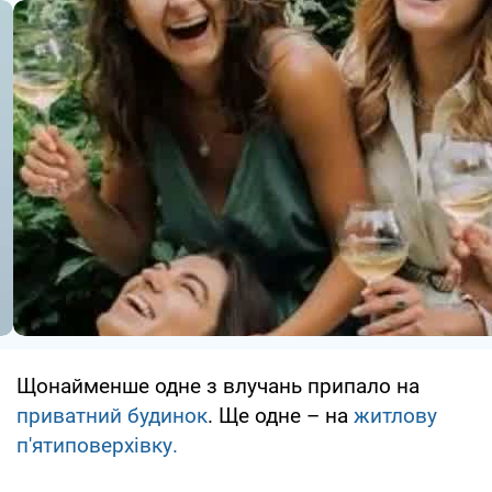
Щонайменше одне з влучань припало на
приватний будинок
. Ще одне – на
житлову
п'ятиповерхівку.