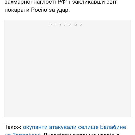
захмарної наглості РФ" і закликавши світ
покарати Росію за удар.
Також
окупанти атакували селище Балабине