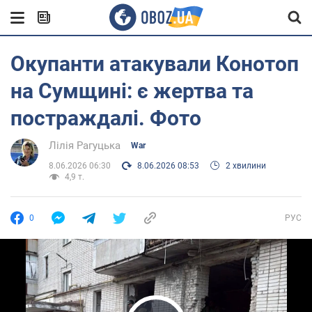
Окупанти атакували Конотоп
на Сумщині: є жертва та
постраждалі. Фото
Лілія Рагуцька
War
8.06.2026 06:30
8.06.2026 08:53
2 хвилини
4,9 т.
0
РУС