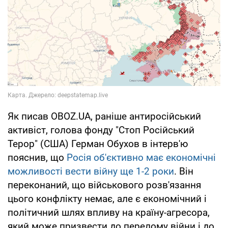
Як писав OBOZ.UA, раніше антиросійський
активіст, голова фонду "Стоп Російський
Терор" (США) Герман Обухов в інтерв'ю
пояснив, що
Росія об'єктивно має економічні
можливості вести війну ще 1-2 роки
. Він
переконаний, що військового розв'язання
цього конфлікту немає, але є економічний і
політичний шлях впливу на країну-агресора,
який може призвести до перелому війни і до