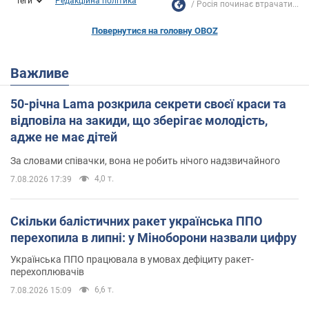
Теги
Редакційна політика
Росія починає втрачати...
Повернутися на головну OBOZ
Важливе
50-річна Lama розкрила секрети своєї краси та
відповіла на закиди, що зберігає молодість,
адже не має дітей
За словами співачки, вона не робить нічого надзвичайного
4,0 т.
7.08.2026 17:39
Скільки балістичних ракет українська ППО
перехопила в липні: у Міноборони назвали цифру
Українська ППО працювала в умовах дефіциту ракет-
перехоплювачів
6,6 т.
7.08.2026 15:09