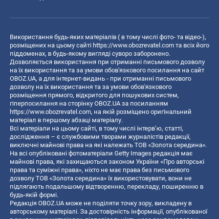
Використання будь-яких матеріалів ( в тому числі фото- та відео-),
розміщених на цьому сайті
https://www.obozrevatel.com
та всіх його
піддоменах, в будь-якому вигляді суворо заборонено.
Дозволяється використання при отриманні письмового дозволу
на їх використання та за умови обов'язкового посилання на сайт
OBOZ.UA, а для інтернет-видань - при отриманні письмового
дозволу на їх використання та за умови обов'язкового
розміщення прямого, відкритого для пошукових систем,
гіперпосилання на сторінку OBOZ.UA за посиланням
https://www.obozrevatel.com
, на якій розміщено оригінальний
матеріал в першому абзаці матеріалу.
Всі матеріали на цьому сайті, в тому числі інтерв’ю, статті,
дослідження – є службовими творами журналістів редакції,
виключні майнові права на які належать ТОВ «Золота середина».
На всі опубліковані фотоматеріали Getty Images редакція має
майнові права, які захищаються законом України «Про авторські
права та суміжні права», ніхто не має права без письмового
дозволу ТОВ «Золота середина» їх використовувати, вони не
підлягають подальшому відтворенню, перекладу, поширенню в
будь-якій формі.
Редакція OBOZ.UA може не поділяти точку зору, викладену в
авторському матеріалі. За достовірність інформації, опублікованої