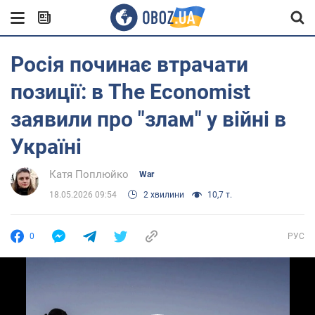
Росія починає втрачати
позиції: в The Economist
заявили про "злам" у війні в
Україні
Катя Поплюйко
War
18.05.2026 09:54
2 хвилини
10,7 т.
0
РУС