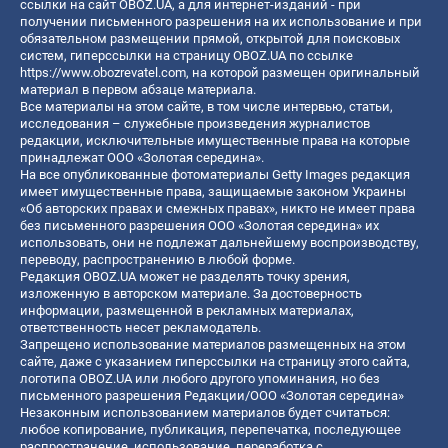
ссылки на сайт OBOZ.UA, а для интернет-изданий - при
получении письменного разрешения на их использование и при
обязательном размещении прямой, открытой для поисковых
систем, гиперссылки на страницу OBOZ.UA по ссылке
https://www.obozrevatel.com
, на которой размещен оригинальный
материал в первом абзаце материала.
Все материалы на этом сайте, в том числе интервью, статьи,
исследования – служебные произведения журналистов
редакции, исключительные имущественные права на которые
принадлежат ООО «Золотая середина».
На все опубликованные фотоматериалы Getty Images редакция
имеет имущественные права, защищаемые законом Украины
«Об авторских правах и смежных правах», никто не имеет права
без письменного разрешения ООО «Золотая середина» их
использовать, они не подлежат дальнейшему воспроизводству,
переводу, распространению в любой форме.
Редакция OBOZ.UA может не разделять точку зрения,
изложенную в авторском материале. За достоверность
информации, размещенной в рекламных материалах,
ответственность несет рекламодатель.
Запрещено использование материалов размещенных на этом
сайте, даже с указанием гиперссылки на страницу этого сайта,
логотипа OBOZ.UA или любого другого упоминания, но без
письменного разрешения Редакции/ООО «Золотая середина»
Незаконным использованием материалов будет считаться:
любое копирование, публикация, перепечатка, последующее
распространение, использование, переработка с