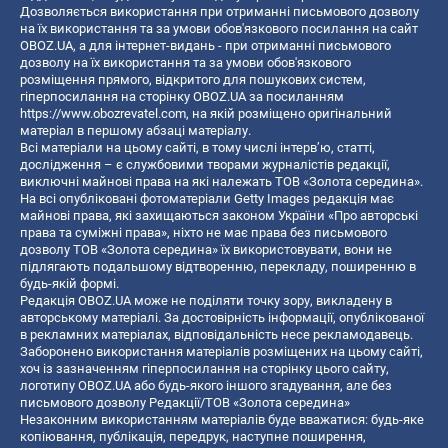
Дозволяється використання при отриманні письмового дозволу
на їх використання та за умови обов'язкового посилання на сайт
OBOZ.UA, а для інтернет-видань - при отриманні письмового
дозволу на їх використання та за умови обов'язкового
розміщення прямого, відкритого для пошукових систем,
гіперпосилання на сторінку OBOZ.UA за посиланням
https://www.obozrevatel.com
, на якій розміщено оригінальний
матеріал в першому абзаці матеріалу.
Всі матеріали на цьому сайті, в тому числі інтерв’ю, статті,
дослідження – є службовими творами журналістів редакції,
виключні майнові права на які належать ТОВ «Золота середина».
На всі опубліковані фотоматеріали Getty Images редакція має
майнові права, які захищаються законом України «Про авторські
права та суміжні права», ніхто не має права без письмового
дозволу ТОВ «Золота середина» їх використовувати, вони не
підлягають подальшому відтворенню, перекладу, поширенню в
будь-якій формі.
Редакція OBOZ.UA може не поділяти точку зору, викладену в
авторському матеріалі. За достовірність інформації, опублікованої
в рекламних матеріалах, відповідальність несе рекламодавець.
Заборонено використання матеріалів розміщених на цьому сайті,
хоч із зазначенням гіперпосилання на сторінку цього сайту,
логотипу OBOZ.UA або будь-якого іншого згадування, але без
письмового дозволу Редакції/ТОВ «Золота середина»
Незаконним використанням матеріалів буде вважатися: будь-яке
копiювання, публiкацiя, передрук, наступне поширення,