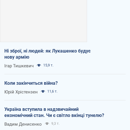
Ні зброї, ні людей: як Лукашенко будує
нову армію
Ігар Тишкевич
15,9 т.
Коли закінчиться війна?
Юрій Хрістензен
11,6 т.
Україна вступила в надзвичайний
економічний стан. Чи є світло вкінці тунелю?
Вадим Денисенко
9,3 т.