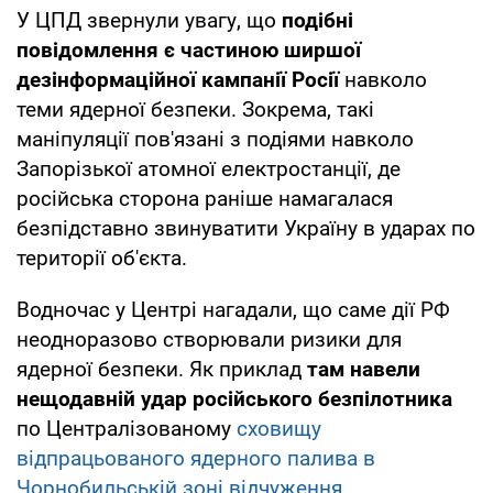
У ЦПД звернули увагу, що
подібні
повідомлення є частиною ширшої
дезінформаційної кампанії Росії
навколо
теми ядерної безпеки. Зокрема, такі
маніпуляції пов'язані з подіями навколо
Запорізької атомної електростанції, де
російська сторона раніше намагалася
безпідставно звинуватити Україну в ударах по
території об'єкта.
Водночас у Центрі нагадали, що саме дії РФ
неодноразово створювали ризики для
ядерної безпеки. Як приклад
там навели
нещодавній удар російського безпілотника
по Централізованому
сховищу
відпрацьованого ядерного палива в
Чорнобильській зоні відчуження
.