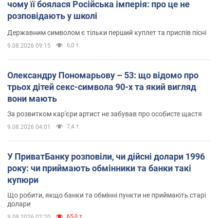
чому її боялася Російська імперія: про це не
розповідають у школі
Державним символом є тільки перший куплет та приспів пісні
6,0 т.
9.08.2026 09:15
Олександру Пономарьову – 53: що відомо про
трьох дітей секс-символа 90-х та який вигляд
вони мають
За розвитком кар'єри артист не забував про особисте щастя
7,4 т.
9.08.2026 04:01
У ПриватБанку розповіли, чи дійсні долари 1996
року: чи приймають обмінники та банки такі
купюри
Що робити, якщо банки та обмінні пункти не приймають старі
долари
65,0 т.
9.08.2026 02:20