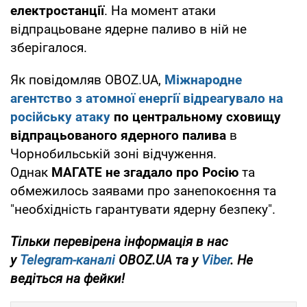
електростанції
. На момент атаки
відпрацьоване ядерне паливо в ній не
зберігалося.
Як повідомляв OBOZ.UA,
Міжнародне
агентство з атомної енергії
відреагувало на
російську атаку
по центральному сховищу
відпрацьованого ядерного палива
в
Чорнобильській зоні відчуження.
Однак
МАГАТЕ не згадало про Росію
та
обмежилось заявами про занепокоєння та
"необхідність гарантувати ядерну безпеку".
Тільки перевірена інформація в нас
у
Telegram-каналі
OBOZ.UA та у
Viber
. Не
ведіться на фейки!