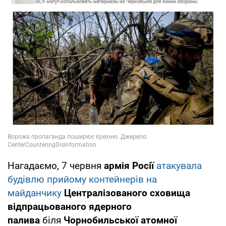
Нагадаємо, 7 червня
армія Росії
атакувала
будівлю прийому контейнерів на
майданчику
Централізованого сховища
відпрацьованого ядерного
палива
біля
Чорнобильської атомної