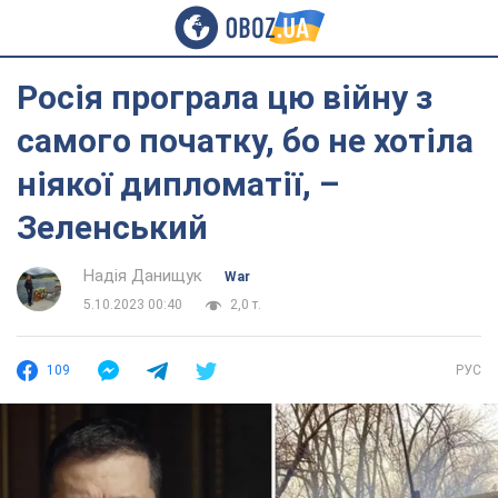
Росія програла цю війну з
самого початку, бо не хотіла
ніякої дипломатії, –
Зеленський
Надія Данищук
War
5.10.2023 00:40
2,0 т.
109
РУС