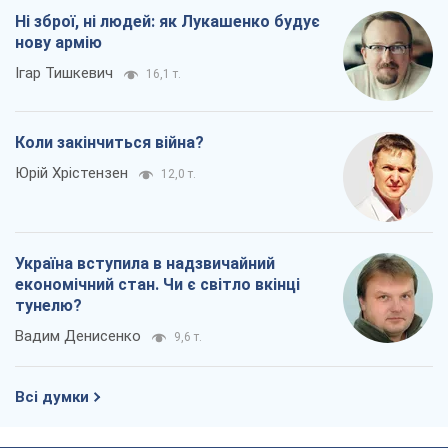
Ні зброї, ні людей: як Лукашенко будує
нову армію
Ігар Тишкевич
16,1 т.
Коли закінчиться війна?
Юрій Хрістензен
12,0 т.
Україна вступила в надзвичайний
економічний стан. Чи є світло вкінці
тунелю?
Вадим Денисенко
9,6 т.
Всі думки