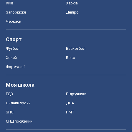
Київ
Харків
Запоріжжя
Дніпро
Черкаси
Спорт
Футбол
Баскетбол
Хокей
Бокс
Формула-1
Моя школа
ГДЗ
Підручники
Онлайн уроки
ДПА
ЗНО
НМТ
СНД посібники