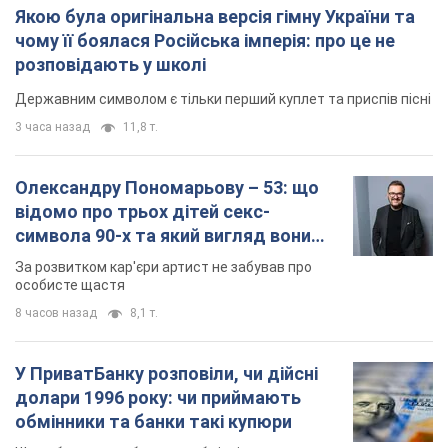
Якою була оригінальна версія гімну України та
чому її боялася Російська імперія: про це не
розповідають у школі
Державним символом є тільки перший куплет та приспів пісні
3 часа назад
11,8 т.
Олександру Пономарьову – 53: що
відомо про трьох дітей секс-
символа 90-х та який вигляд вони
мають
За розвитком кар'єри артист не забував про
особисте щастя
8 часов назад
8,1 т.
У ПриватБанку розповіли, чи дійсні
долари 1996 року: чи приймають
обмінники та банки такі купюри