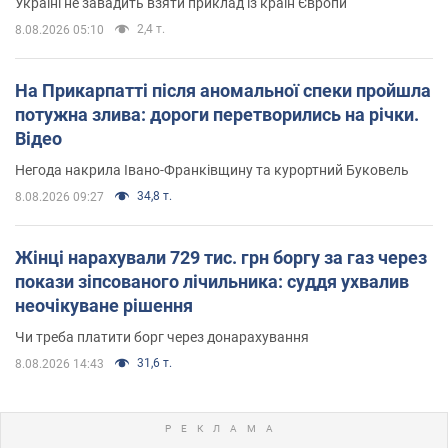
Україні не завадить взяти приклад із країн Європи
2,4 т.
8.08.2026 05:10
На Прикарпатті після аномальної спеки пройшла
потужна злива: дороги перетворились на річки.
Відео
Негода накрила Івано-Франківщину та курортний Буковель
34,8 т.
8.08.2026 09:27
Жінці нарахували 729 тис. грн боргу за газ через
покази зіпсованого лічильника: суддя ухвалив
неочікуване рішення
Чи треба платити борг через донарахування
31,6 т.
8.08.2026 14:43