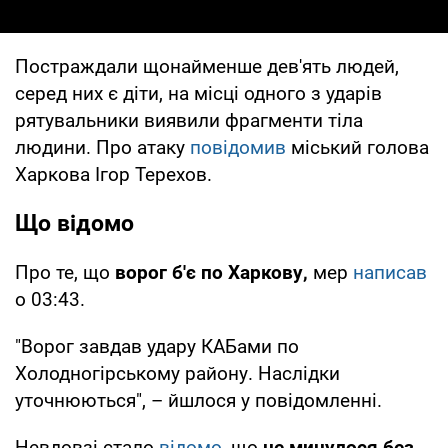
Постраждали щонайменше дев'ять людей,
серед них є діти, на місці одного з ударів
рятувальники виявили фрагменти тіла
людини. Про атаку
повідомив
міський голова
Харкова Ігор Терехов.
Що відомо
Про те, що
ворог б'є по Харкову,
мер
написав
о 03:43.
"Ворог завдав удару КАБами по
Холодногірському району. Наслідки
уточнюються", – йшлося у повідомленні.
Невдовзі стало
відомо
, що
не минулося без