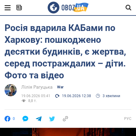
Росія вдарила КАБами по
Харкову: пошкоджено
десятки будинків, є жертва,
серед постраждалих – діти.
Фото та відео
Лілія Рагуцька
War
19.06.2026 05:41
19.06.2026 12:38
3 хвилини
8,8 т.
0
РУС