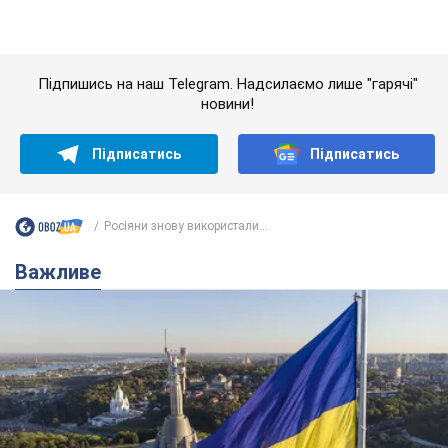
Якою була оригінальна версія гімну України та
чому її боялася Російська імперія: про це не
розповідають у школі
Державним символом є тільки перший куплет та приспів пісні
7 годин тому
31,4 т.
Олександру Пономарьову – 53: що
відомо про трьох дітей секс-