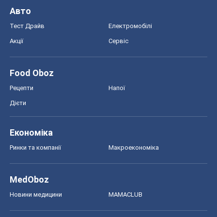
Ринки та компанії
Макроекономіка
MedOboz
Новини медицини
MAMACLUB
Шоу
Афіша
Плітки
Краса
Мода
Жіночий журнал