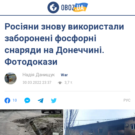
Росіяни знову використали
заборонені фосфорні
снаряди на Донеччині.
Фотодокази
Надія Данищук
War
30.03.2022 23:37
3,7 т.
10
РУС