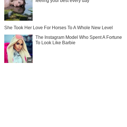
Підпишись на наш Telegram. Надсилаємо лише "гарячі"
новини!
Підписатись
Підписатись
Росіяни знову використали...
Важливе