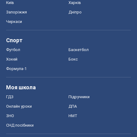
Моя школа
ГДЗ
Підручники
Онлайн уроки
ДПА
ЗНО
НМТ
СНД посібники
Авто
Тест Драйв
Електромобілі
Акції
Сервіс
Food Oboz
Рецепти
Напої
Дієти
Економіка