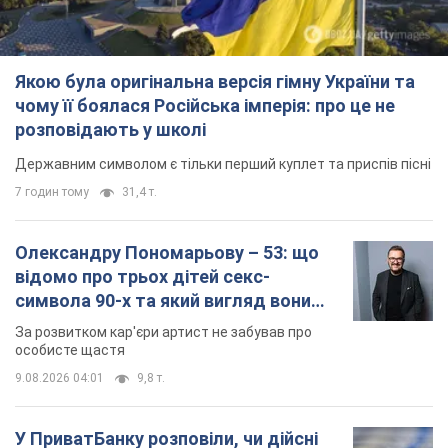
символа 90-х та який вигляд вони
мають
За розвитком кар'єри артист не забував про
особисте щастя
9.08.2026 04:01
9,8 т.
У ПриватБанку розповіли, чи дійсні
долари 1996 року: чи приймають
обмінники та банки такі купюри
Що робити, якщо банки та обмінні пункти не
приймають старі долари
9.08.2026 02:20
86,5 т.