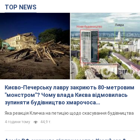
Києво-Печерську лавру закриють 80-метровим
"монстром"? Чому влада Києва відмовилась
зупиняти будівництво хмарочоса
"московського вірянина"
Яка реакція Кличка на петицію щодо скасування будівництва
4 години тому
44,9 т.
Армія РФ знищила підприємство Kromberg &
Schubert у Житомирі. Фото
Коли поновить роботу підприємство, наразі невідомо
39 хвилин тому
5,5 т.
МЗС Болгарії викликало українського посла
через інцидент із дроном: що сталося
Бесіда відбудеться 10 серпня
4 години тому
6,4 т.