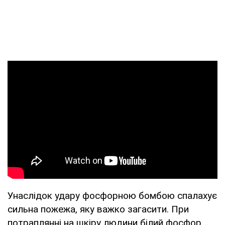
Унаслідок удару фосфорною бомбою спалахує
сильна пожежа, яку важко загасити. При
потраплянні на шкіру людини білий фосфор,