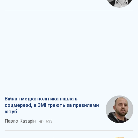
Війна і медіа: політика пішла в
соцмережі, а ЗМІ грають за правилами
ютуб
Павло Казарін
633
У полоні власних міфів: як
Костянтинівка стала головною
ідеологічною пасткою для російських
окупантів
Дмитро Снєгирьов
2,4 т.
Рекрутинг: оновлений і, схоже,
корисний ворожий досвід, або
Діалектика вибагливого боягузтва
Олександр Кірш
2,1 т.
Ні зброї, ні людей: як Лукашенко будує