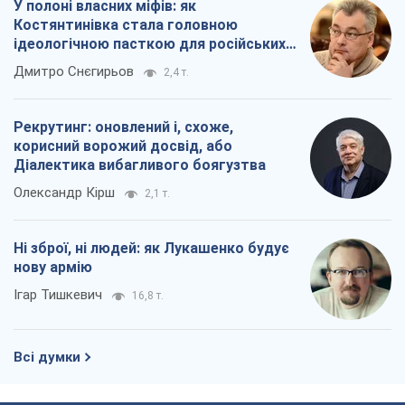
нову армію
Ігар Тишкевич
16,8 т.
Всі думки
Про компанію
Команда
Правова інформація
Політика конфіденційності
Реклама на сайті
Документи
Редакційна політика
Журналісти OBOZ.UA на місці
подій