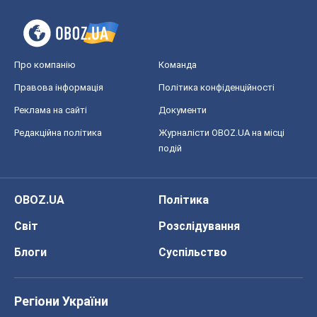
OBOZ.UA
Політика
Світ
Розслідування
Блоги
Суспільство
Регіони України
Київ
Харків
Запоріжжя
Дніпро
Черкаси
Спорт
Футбол
Баскетбол
Хокей
Бокс
Формула-1