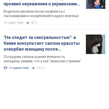
оскорбил женщину после
химиотерапии, разгорелся скандал.
Сотрудник салона оценил внешность
Фото
женщины, заявив, что у нее "мужская стрижка"
3 години тому
13,7 т.
TOP NEWS