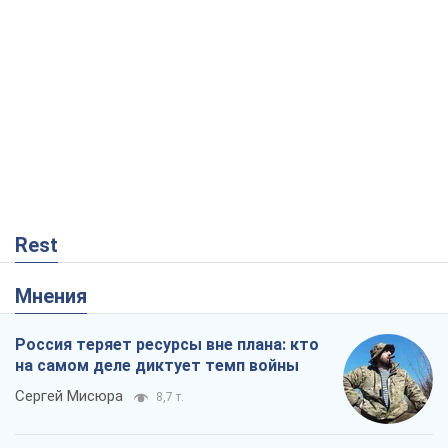
Rest
Мнения
Россия теряет ресурсы вне плана: кто
на самом деле диктует темп войны
Сергей Мисюра
8,7 т.
"Мы уже переживали и худшее":
Украине не стоит поддаваться
отчаянию из-за ракетного террора
Сергей Марченко, эксперт
8,2 т.
Запад проспал угрозу: Россия может
проверить НАТО войной