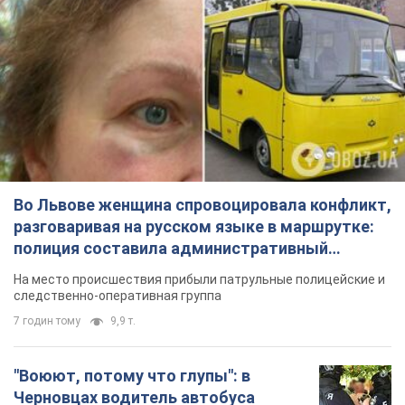
Во Львове женщина спровоцировала конфликт,
разговаривая на русском языке в маршрутке:
полиция составила административный
протокол. Видео
На место происшествия прибыли патрульные полицейские и
следственно-оперативная группа
7 годин тому
9,9 т.
"Воюют, потому что глупы": в
Черновцах водитель автобуса
проявил неуважение к украинским
военным и поплатился за это.
Водителя уволили после конфликта с
Видео
пассажирами и оскорблений в адрес военных
10 годин тому
8,7 т.
"Не следит за сексуальностью": в
Киеве консультант салона красоты