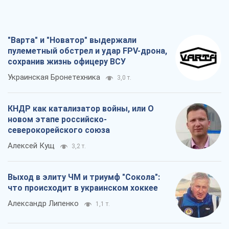
КНДР как катализатор войны, или О
новом этапе российско-
северокорейского союза
Алексей Кущ
3,2 т.
Выход в элиту ЧМ и триумф "Сокола":
что происходит в украинском хоккее
Александр Липенко
1,1 т.
Что ожидает украинцев в 2026-2028
годах? Основные выводы из новых
прогнозов от НБУ
Василий Фурман
21,8 т.
Все мнения