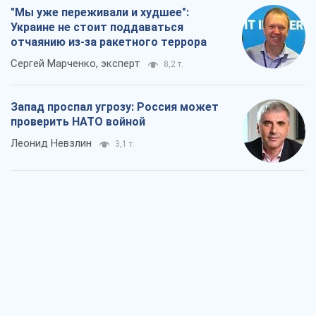
Леонид Невзлин
3,1 т.
"Варта" и "Новатор" выдержали
пулеметный обстрел и удар FPV-дрона,
сохранив жизнь офицеру ВСУ
Украинская Бронетехника
3,0 т.