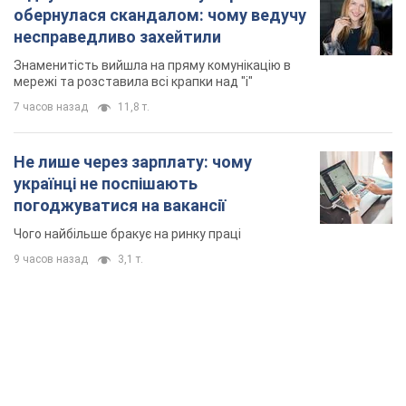
обернулася скандалом: чому ведучу
несправедливо захейтили
Знаменитість вийшла на пряму комунікацію в
мережі та розставила всі крапки над "і"
7 часов назад
11,8 т.
Не лише через зарплату: чому
українці не поспішають
погоджуватися на вакансії
Чого найбільше бракує на ринку праці
9 часов назад
3,1 т.