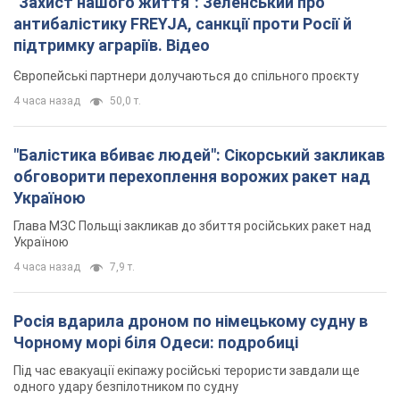
"Захист нашого життя": Зеленський про
антибалістику FREYJA, санкції проти Росії й
підтримку аграріїв. Відео
Європейські партнери долучаються до спільного проєкту
4 часа назад
50,0 т.
"Балістика вбиває людей": Сікорський закликав
обговорити перехоплення ворожих ракет над
Україною
Глава МЗС Польщі закликав до збиття російських ракет над
Україною
4 часа назад
7,9 т.
Росія вдарила дроном по німецькому судну в
Чорному морі біля Одеси: подробиці
Під час евакуації екіпажу російські терористи завдали ще
одного удару безпілотником по судну