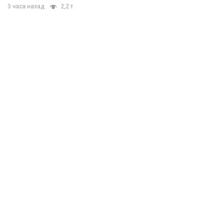
3 часа назад
2,2 т.