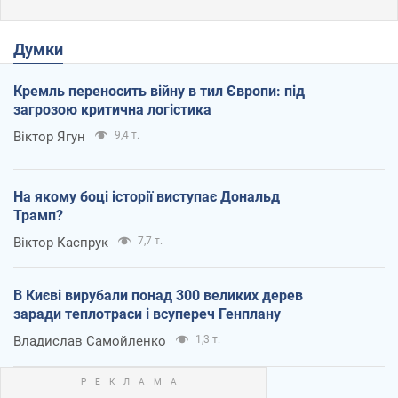
Думки
Кремль переносить війну в тил Європи: під
загрозою критична логістика
Віктор Ягун
9,4 т.
На якому боці історії виступає Дональд
Трамп?
Віктор Каспрук
7,7 т.
В Києві вирубали понад 300 великих дерев
заради теплотраси і всупереч Генплану
Владислав Самойленко
1,3 т.