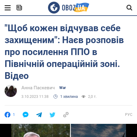
"Щоб кожен відчував себе
захищеним": Наєв розповів
про посилення ППО в
Північній операційній зоні.
Відео
Анна Паскевич
War
3.10.2023 11:38
1 хвилина
2,0 т.
1
РУС