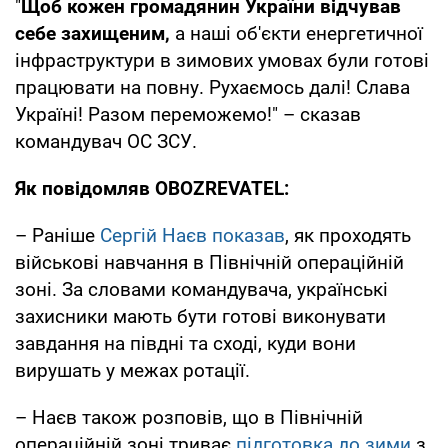
"
Щоб кожен громадянин України відчував
себе захищеним,
а наші об'єкти енергетичної
інфраструктури в зимових умовах були готові
працювати на повну. Рухаємось далі! Слава
Україні! Разом переможемо!" – сказав
командувач ОС ЗСУ.
Як повідомляв OBOZREVATEL:
– Раніше
Сергій Наєв показав
, як проходять
військові навчання в Північній операційній
зоні. За словами командувача, українські
захисники мають бути готові виконувати
завдання на півдні та сході, куди вони
вирушать у межах ротації.
– Наєв також розповів, що в Північній
операційній зоні триває
підготовка до зими
з