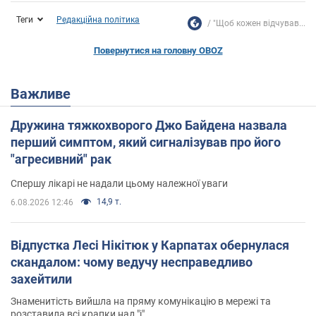
Теги
Редакційна політика
"Щоб кожен відчував...
Повернутися на головну OBOZ
Важливе
Дружина тяжкохворого Джо Байдена назвала
перший симптом, який сигналізував про його
"агресивний" рак
Спершу лікарі не надали цьому належної уваги
14,9 т.
6.08.2026 12:46
Відпустка Лесі Нікітюк у Карпатах обернулася
скандалом: чому ведучу несправедливо
захейтили
Знаменитість вийшла на пряму комунікацію в мережі та
розставила всі крапки над "і"