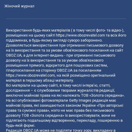
Жіночий журнал
Використання будь-яких матеріалів ( в тому числі фото- та відео-),
розміщених на цьому сайті
https://www.obozrevatel.com
та всіх його
піддоменах, в будь-якому вигляді суворо заборонено.
Дозволяється використання при отриманні письмового дозволу
на їх використання та за умови обов'язкового посилання на сайт
OBOZ.UA, а для інтернет-видань - при отриманні письмового
дозволу на їх використання та за умови обов'язкового
розміщення прямого, відкритого для пошукових систем,
гіперпосилання на сторінку OBOZ.UA за посиланням
https://www.obozrevatel.com
, на якій розміщено оригінальний
матеріал в першому абзаці матеріалу.
Всі матеріали на цьому сайті, в тому числі інтерв’ю, статті,
дослідження – є службовими творами журналістів редакції,
виключні майнові права на які належать ТОВ «Золота середина».
На всі опубліковані фотоматеріали Getty Images редакція має
майнові права, які захищаються законом України «Про авторські
права та суміжні права», ніхто не має права без письмового
дозволу ТОВ «Золота середина» їх використовувати, вони не
підлягають подальшому відтворенню, перекладу, поширенню в
будь-якій формі.
Редакція OBOZ.UA може не поділяти точку зору, викладену в