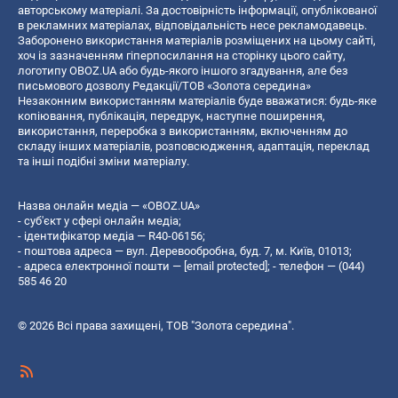
авторському матеріалі. За достовірність інформації, опублікованої
в рекламних матеріалах, відповідальність несе рекламодавець.
Заборонено використання матеріалів розміщених на цьому сайті,
хоч із зазначенням гіперпосилання на сторінку цього сайту,
логотипу OBOZ.UA або будь-якого іншого згадування, але без
письмового дозволу Редакції/ТОВ «Золота середина»
Незаконним використанням матеріалів буде вважатися: будь-яке
копiювання, публiкацiя, передрук, наступне поширення,
використання, переробка з використанням, включенням до
складу інших матеріалів, розповсюдження, адаптація, переклад
та інші подібні зміни матеріалу.
Назва онлайн медіа — «OBOZ.UA»
- суб'єкт у сфері онлайн медіа;
- ідентифікатор медіа — R40-06156;
- поштова адреса — вул. Деревообробна, буд. 7, м. Київ, 01013;
- адреса електронної пошти —
[email protected]
; - телефон — (044)
585 46 20
© 2026 Всі права захищені, ТОВ "Золота середина".