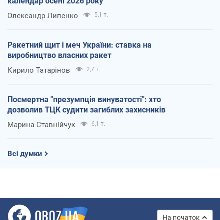
календар осені 2026 року
Олександр Липенко
5,1 т.
Ракетний щит і меч України: ставка на
виробництво власних ракет
Кирило Татарінов
2,7 т.
Посмертна "презумпція винуватості": хто
дозволив ТЦК судити загиблих захисників
Марина Ставнійчук
6,1 т.
Всі думки
На початок