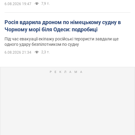
7,9 т.
6.08.2026 19:47
Росія вдарила дроном по німецькому судну в
Чорному морі біля Одеси: подробиці
Під час евакуації екіпажу російські терористи завдали ще
одного удару безпілотником по судну
2,3 т.
6.08.2026 21:34