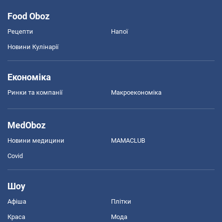
Food Oboz
Рецепти
Напої
Новини Кулінарії
Економіка
Ринки та компанії
Макроекономіка
MedOboz
Новини медицини
MAMACLUB
Covid
Шоу
Афіша
Плітки
Краса
Мода