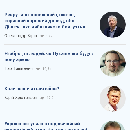
Рекрутинг: оновлений і, схоже,
корисний ворожий досвід, або
Діалектика вибагливого боягузтва
Олександр Кірш
972
Ні зброї, ні людей: як Лукашенко будує
нову армію
Ігар Тишкевич
16,3 т.
Коли закінчиться війна?
Юрій Хрістензен
12,3 т.
Україна вступила в надзвичайний
економічний стан. Чи є світло вкінці