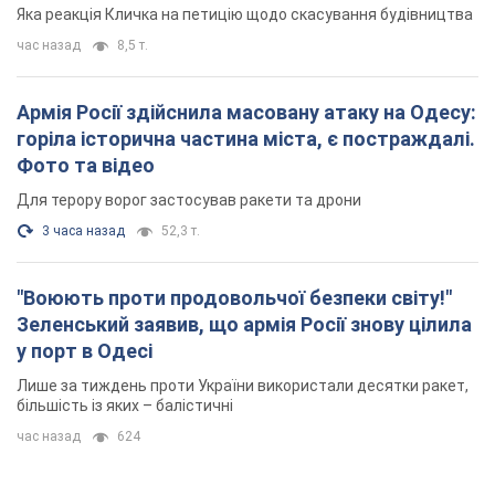
"московського вірянина"
Яка реакція Кличка на петицію щодо скасування будівництва
час назад
8,5 т.
Армія Росії здійснила масовану атаку на Одесу:
горіла історична частина міста, є постраждалі.
Фото та відео
Для терору ворог застосував ракети та дрони
3 часа назад
52,3 т.
"Воюють проти продовольчої безпеки світу!"
Зеленський заявив, що армія Росії знову цілила
у порт в Одесі
Лише за тиждень проти України використали десятки ракет,
більшість із яких – балістичні
час назад
624