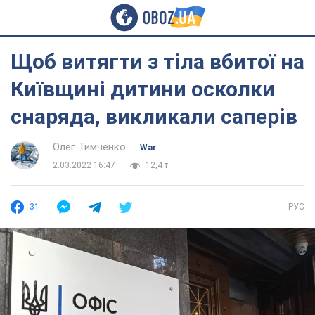
Щоб витягти з тіла вбитої на
Київщині дитини осколки
снаряда, викликали саперів
Олег Тимченко
War
2.03.2022 16:47
12,4 т.
31
РУС