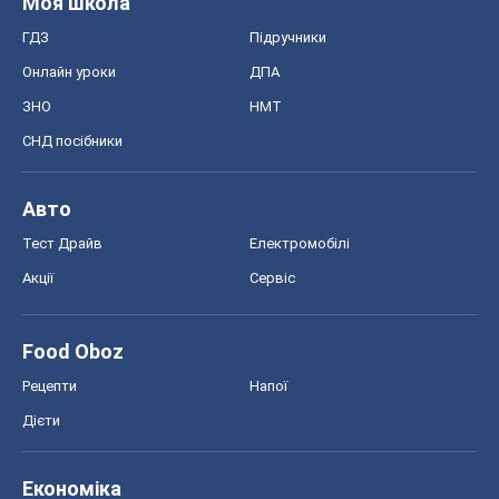
Моя школа
ГДЗ
Підручники
Онлайн уроки
ДПА
ЗНО
НМТ
СНД посібники
Авто
Тест Драйв
Електромобілі
Акції
Сервіс
Food Oboz
Рецепти
Напої
Дієти
Економіка