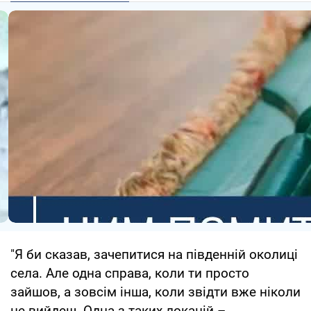
"Я би сказав, зачепитися на південній околиці
села. Але одна справа, коли ти просто
зайшов, а зовсім інша, коли звідти вже ніколи
не вийдеш. Одна з таких локацій –