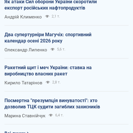
Як атаки Сил оборони України скоротили
експорт російських нафтопродуктів
Андрій Клименко
2,1 т.
Два супертурніри Магучіх: спортивний
календар осені 2026 року
Олександр Липенко
5,6 т.
Ракетний щит і меч України: ставка на
виробництво власних ракет
Кирило Татарінов
2,8 т.
Посмертна "презумпція винуватості": хто
дозволив ТЦК судити загиблих захисників
Марина Ставнійчук
6,4 т.