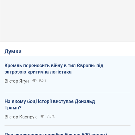
Думки
Кремль переносить війну в тил Європи: під
загрозою критична логістика
Віктор Ягун
9,6 т.
На якому боці історії виступає Дональд
Трамп?
Віктор Каспрук
7,8 т.
Про заплановану вирубку більше 600 дерев і