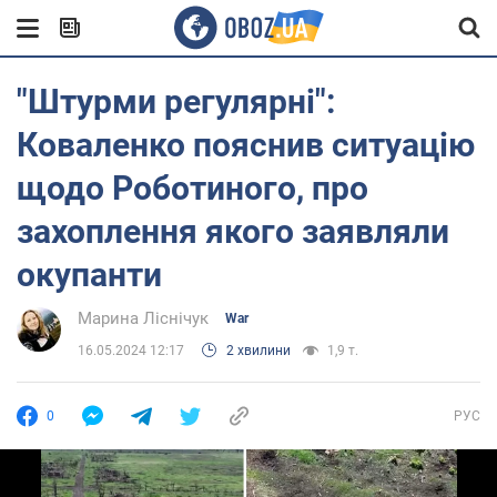
"Штурми регулярні":
Коваленко пояснив ситуацію
щодо Роботиного, про
захоплення якого заявляли
окупанти
Марина Ліснічук
War
16.05.2024 12:17
2 хвилини
1,9 т.
0
РУС