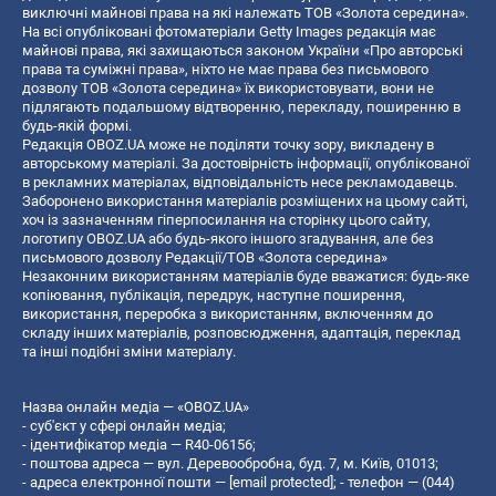
виключні майнові права на які належать ТОВ «Золота середина».
На всі опубліковані фотоматеріали Getty Images редакція має
майнові права, які захищаються законом України «Про авторські
права та суміжні права», ніхто не має права без письмового
дозволу ТОВ «Золота середина» їх використовувати, вони не
підлягають подальшому відтворенню, перекладу, поширенню в
будь-якій формі.
Редакція OBOZ.UA може не поділяти точку зору, викладену в
авторському матеріалі. За достовірність інформації, опублікованої
в рекламних матеріалах, відповідальність несе рекламодавець.
Заборонено використання матеріалів розміщених на цьому сайті,
хоч із зазначенням гіперпосилання на сторінку цього сайту,
логотипу OBOZ.UA або будь-якого іншого згадування, але без
письмового дозволу Редакції/ТОВ «Золота середина»
Незаконним використанням матеріалів буде вважатися: будь-яке
копiювання, публiкацiя, передрук, наступне поширення,
використання, переробка з використанням, включенням до
складу інших матеріалів, розповсюдження, адаптація, переклад
та інші подібні зміни матеріалу.
Назва онлайн медіа — «OBOZ.UA»
- суб'єкт у сфері онлайн медіа;
- ідентифікатор медіа — R40-06156;
- поштова адреса — вул. Деревообробна, буд. 7, м. Київ, 01013;
- адреса електронної пошти —
[email protected]
; - телефон — (044)