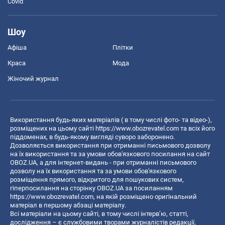
Covid
Шоу
Афіша
Плітки
Краса
Мода
Жіночий журнал
Використання будь-яких матеріалів ( в тому числі фото- та відео-),
розміщених на цьому сайті
https://www.obozrevatel.com
та всіх його
піддоменах, в будь-якому вигляді суворо заборонено.
Дозволяється використання при отриманні письмового дозволу
на їх використання та за умови обов'язкового посилання на сайт
OBOZ.UA, а для інтернет-видань - при отриманні письмового
дозволу на їх використання та за умови обов'язкового
розміщення прямого, відкритого для пошукових систем,
гіперпосилання на сторінку OBOZ.UA за посиланням
https://www.obozrevatel.com
, на якій розміщено оригінальний
матеріал в першому абзаці матеріалу.
Всі матеріали на цьому сайті, в тому числі інтерв’ю, статті,
дослідження – є службовими творами журналістів редакції,