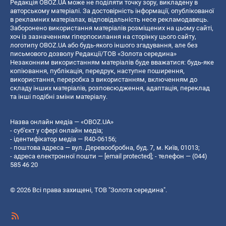
Редакція OBOZ.UA може не поділяти точку зору, викладену в
авторському матеріалі. За достовірність інформації, опублікованої
в рекламних матеріалах, відповідальність несе рекламодавець.
Заборонено використання матеріалів розміщених на цьому сайті,
хоч із зазначенням гіперпосилання на сторінку цього сайту,
логотипу OBOZ.UA або будь-якого іншого згадування, але без
письмового дозволу Редакції/ТОВ «Золота середина»
Незаконним використанням матеріалів буде вважатися: будь-яке
копiювання, публiкацiя, передрук, наступне поширення,
використання, переробка з використанням, включенням до
складу інших матеріалів, розповсюдження, адаптація, переклад
та інші подібні зміни матеріалу.
Назва онлайн медіа — «OBOZ.UA»
- суб'єкт у сфері онлайн медіа;
- ідентифікатор медіа — R40-06156;
- поштова адреса — вул. Деревообробна, буд. 7, м. Київ, 01013;
- адреса електронної пошти —
[email protected]
; - телефон — (044)
585 46 20
© 2026 Всі права захищені, ТОВ "Золота середина".