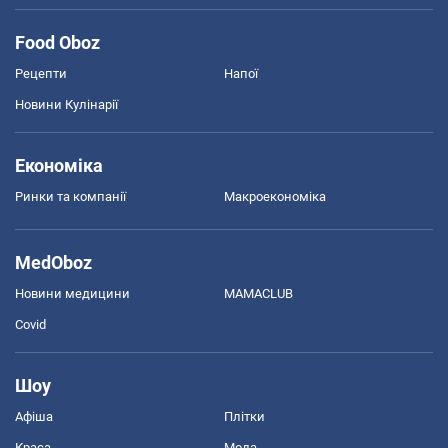
Food Oboz
Рецепти
Напої
Новини Кулінарії
Економіка
Ринки та компанії
Макроекономіка
MedOboz
Новини медицини
MAMACLUB
Covid
Шоу
Афіша
Плітки
Краса
Мода