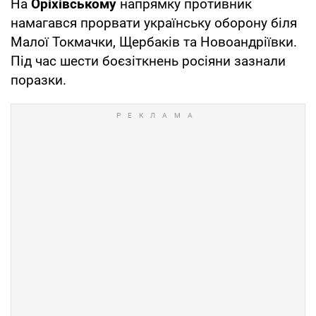
На
Оріхівському
напрямку противник
намагався прорвати українську оборону біля
Малої Токмачки, Щербаків та Новоандріївки.
Під час шести боєзіткнень росіяни зазнали
поразки.