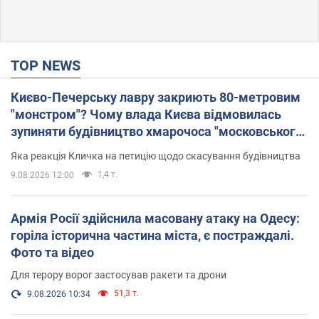
TOP NEWS
Києво-Печерську лавру закриють 80-метровим
"монстром"? Чому влада Києва відмовилась
зупиняти будівництво хмарочоса "московського
вірянина"
Яка реакція Кличка на петицію щодо скасування будівництва
1,4 т.
9.08.2026 12:00
Армія Росії здійснила масовану атаку на Одесу:
горіла історична частина міста, є постраждалі.
Фото та відео
Для терору ворог застосував ракети та дрони
51,3 т.
9.08.2026 10:34