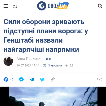
Сили оборони зривають
підступні плани ворога: у
Генштабі назвали
найгарячіші напрямки
Анна Паскевич
War
19.07.2024 17:14
3 хвилини
2,3 т.
45
РУС