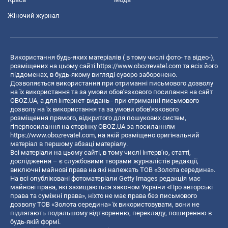
Жіночий журнал
Використання будь-яких матеріалів ( в тому числі фото- та відео-),
розміщених на цьому сайті
https://www.obozrevatel.com
та всіх його
піддоменах, в будь-якому вигляді суворо заборонено.
Дозволяється використання при отриманні письмового дозволу
на їх використання та за умови обов'язкового посилання на сайт
OBOZ.UA, а для інтернет-видань - при отриманні письмового
дозволу на їх використання та за умови обов'язкового
розміщення прямого, відкритого для пошукових систем,
гіперпосилання на сторінку OBOZ.UA за посиланням
https://www.obozrevatel.com
, на якій розміщено оригінальний
матеріал в першому абзаці матеріалу.
Всі матеріали на цьому сайті, в тому числі інтерв’ю, статті,
дослідження – є службовими творами журналістів редакції,
виключні майнові права на які належать ТОВ «Золота середина».
На всі опубліковані фотоматеріали Getty Images редакція має
майнові права, які захищаються законом України «Про авторські
права та суміжні права», ніхто не має права без письмового
дозволу ТОВ «Золота середина» їх використовувати, вони не
підлягають подальшому відтворенню, перекладу, поширенню в
будь-якій формі.