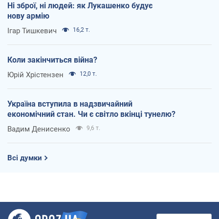
Ні зброї, ні людей: як Лукашенко будує
нову армію
Ігар Тишкевич
16,2 т.
Коли закінчиться війна?
Юрій Хрістензен
12,0 т.
Україна вступила в надзвичайний
економічний стан. Чи є світло вкінці тунелю?
Вадим Денисенко
9,6 т.
Всі думки