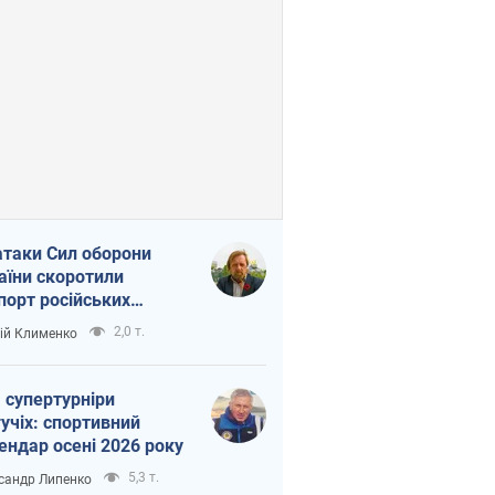
атаки Сил оборони
аїни скоротили
порт російських
топродуктів
2,0 т.
ій Клименко
 супертурніри
учіх: спортивний
ендар осені 2026 року
5,3 т.
сандр Липенко