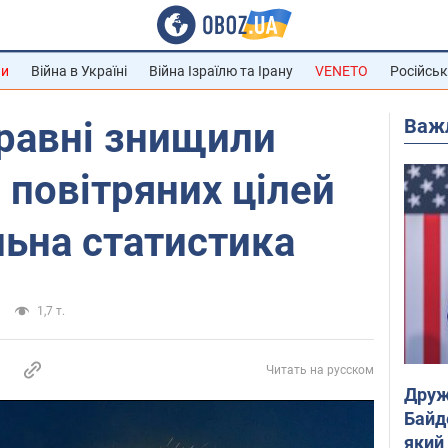
ни
Війна в Україні
Війна Ізраїлю та Ірану
VENETO
Російськ
Важ
равні знищили
. повітряних цілей
льна статистика
1,7 т.
Читать на русском
Друж
Байд
який