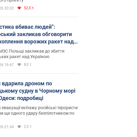
52,5 т.
26 20:20
істика вбиває людей":
рський закликав обговорити
хоплення ворожих ракет над
їною
МЗС Польщі закликав до збиття
ьких ракет над Україною
8,0 т.
26 19:47
я вдарила дроном по
цькому судну в Чорному морі
 Одеси: подробиці
с евакуації екіпажу російські терористи
и ще одного удару безпілотником по
2,5 т.
26 21:34