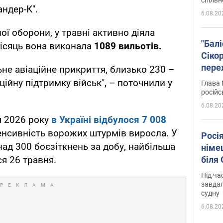
андер-К".
6.08.20
ї оборони, у травні активно діяла
"Бал
місяць вона виконала
1089 вильотів.
Сіко
пере
не авіаційне прикриття, близько 230 –
Укра
ційну підтримку військ", – поточнили у
Глава 
російс
6.08.20
я 2026 року
в Україні відбулося
7 008
енсивність ворожих штурмів виросла. У
Росі
ад 300 боєзіткнень за добу, найбільша
німе
біля
ся 26 травня.
Під ча
завдал
судну
6.08.20