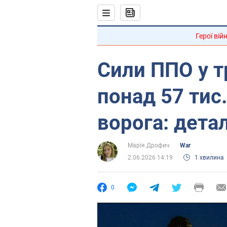
Герої вій
Сили ППО у т
понад 57 тис
ворога: дета
Марія Дрофич
War
2.06.2026 14:19
1 хвилина
0