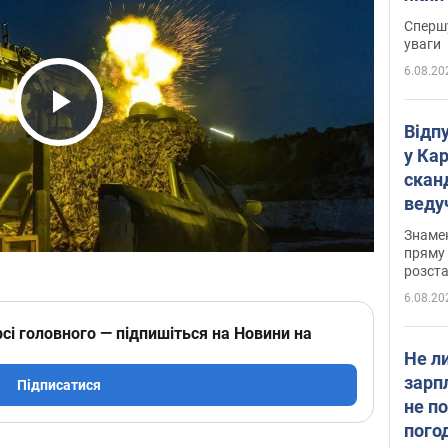
"агр
Спершу
уваги
6.08.20
Play Video
Відп
у Ка
скан
веду
захе
Знаме
пряму 
розста
6.08.20
сі головного — підпишіться на Новини на
Не л
зарп
Підписатися
не п
пого