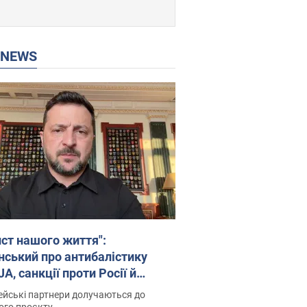
P NEWS
ист нашого життя":
нський про антибалістику
A, санкції проти Росії й
имку аграріїв. Відео
йські партнери долучаються до
ого проєкту