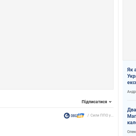
Як 
Укр
екс
наф
Андр
Підписатися
Два
Маг
Сили ППО у...
кал
Олек