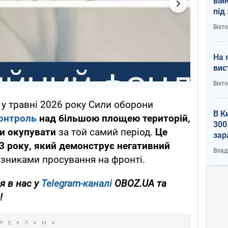
вій
під
кри
Вікт
На 
вис
Вікт
у травні 2026 року Сили оборони
В К
контроль
над більшою площею територій,
300
ли окупувати
за той самий період.
Це
зар
3 року, який демонструє негативний
всу
Влад
зниками просування на фронті.
я в нас у
Telegram-каналі
OBOZ.UA та
!