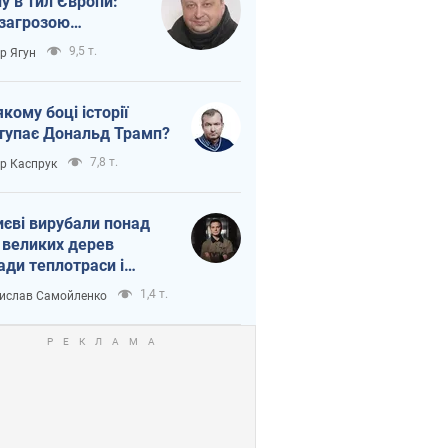
ну в тил Європи:
 загрозою
тична логістика
9,5 т.
ор Ягун
якому боці історії
тупає Дональд Трамп?
7,8 т.
ор Каспрук
иєві вирубали понад
 великих дерев
ади теплотраси і
переч Генплану
1,4 т.
ислав Самойленко