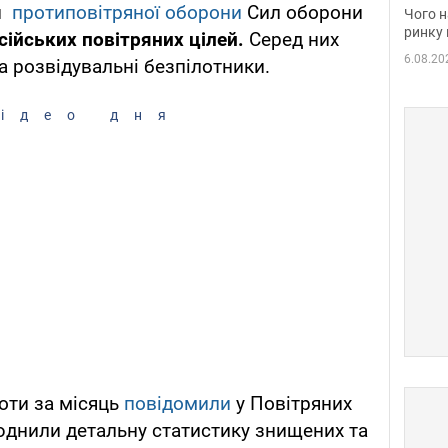
вакан
и
протиповітряної оборони
Сил оборони
Чого н
ринку 
ійських повітряних цілей.
Серед них
6.08.20
та розвідувальні безпілотники.
ідео дня
оти за місяць
повідомили
у Повітряних
юднили детальну статистику знищених та