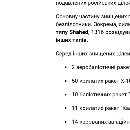
подавлених російських ціле
Основну частину знищених п
безпілотники. Зокрема, сил
типу Shahed,
1316 розвідув
інших типів.
Серед інших знищених цілей
2 аеробалістичні раке
50 крилатих ракет Х-1
10 балістичних ракет 
11 крилатих ракет "Кал
14 керованих авіаційн