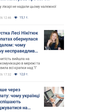
есивний" рак
 лікарі не надали цьому належної
15,1 т.
26 12:46
устка Лесі Нікітюк
рпатах обернулася
далом: чому
чу несправедливо
йтили
нитість вийшла на
комунікацію в мережі та
вила всі крапки над "і"
12,0 т.
26 17:32
ише через
лату: чому українці
оспішають
джуватися на