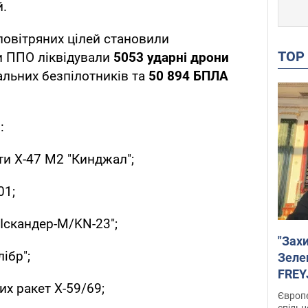
й.
овітряних цілей становили
TO
и ППО ліквідували
5053 ударні дрони
альних безпілотників та
50 894 БПЛА
:
ти Х-47 М2 "Кинджал";
01;
"Іскандер-М/KN-23";
"Зах
ібр";
Зеле
FREYJ
их ракет Х-59/69;
підтр
Європе
спільн