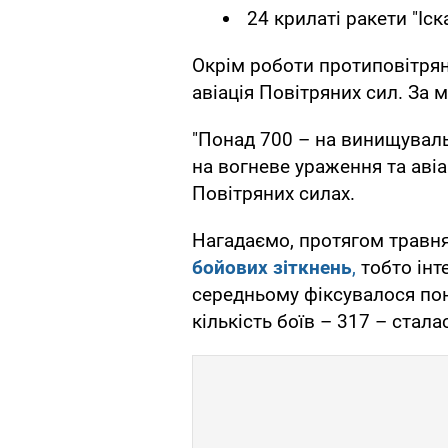
24 крилаті ракети "Іск
Окрім роботи протиповітряно
авіація Повітряних сил. За 
"Понад 700 – на винищуваль
на вогневе ураження та авіа
Повітряних силах.
Нагадаємо, протягом травн
бойових зіткнень
,
тобто інт
середньому фіксувалося пон
кількість боїв – 317 – стала