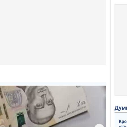
Дум
Кре