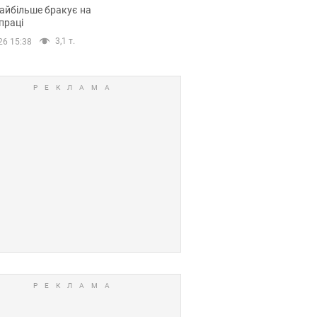
сії
айбільше бракує на
праці
3,1 т.
26 15:38