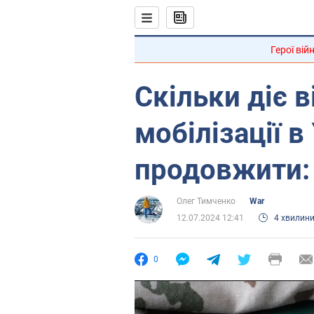
Герої вій
Скільки діє в
мобілізації в 
продовжити: 
Олег Тимченко
War
12.07.2024 12:41
4 хвилин
0