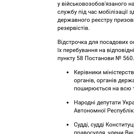
у військовозобов'язаного на
службу під час мобілізації
державного реєстру призовн
резервістів.
Відстрочка для посадових о
їх перебування на відповідні
пункту 58 Постанови № 560
Керівники міністерств
органів, органів держ
поширюється на всю т
Народні депутати Укра
Автономної Республік
Судді, судді Конститу
правосуддя, члени Вищ