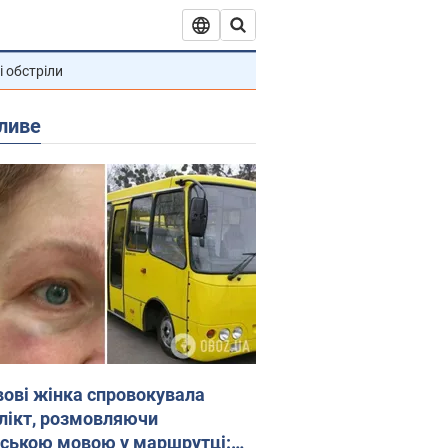
і обстріли
ливе
вові жінка спровокувала
лікт, розмовляючи
йською мовою у маршрутці: