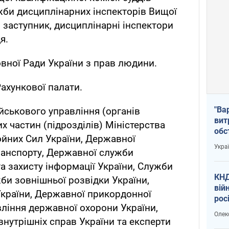
ужби дисциплінарних інспекторів Вищої
 заступник, дисциплінарні інспектори
я.
ної Ради України з прав людини.
Рахункової палати.
"Ва
йськового управління (органів
вит
их частин (підрозділів) Міністерства
обс
ойних Сил України, Державної
вря
Укра
ранспорту, Державної служби
офі
та захисту інформації України, Служби
КНД
би зовнішньої розвідки України,
вій
України, Державної прикордонної
рос
вління державної охорони України,
пів
Олек
сою
внутрішніх справ України та експерти