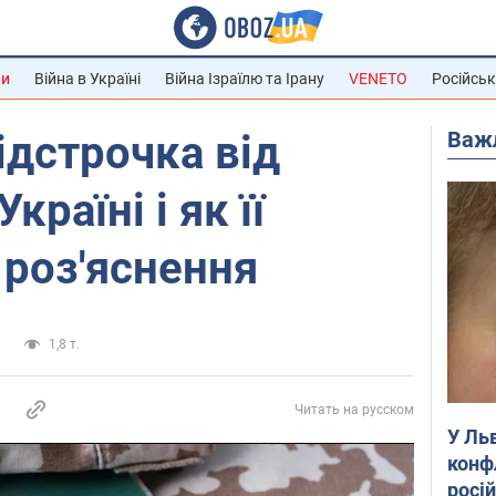
ни
Війна в Україні
Війна Ізраїлю та Ірану
VENETO
Російськ
Важ
ідстрочка від
Україні і як її
роз'яснення
и
1,8 т.
Читать на русском
У Ль
конф
росі