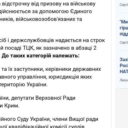
тем
 відстрочку від призову на військову
Серг
 здійснюється за допомогою Єдиного
иків, військовозобов'язаних та
"Ми
гір
під
сіб і держслужбовців надається на строк
рак
Серг
й посаді ТЦК, як зазначено в абзаці 2
.
До таких категорій належать:
Зах
Рос
 та їх заступники, керівники державних
НАТ
авного управління, юрисдикція яких
Леон
ериторію України.
їни, депутати Верховної Ради
и Крим.
ційного Суду України, члени Вищої ради
ої кваліфікаційної комісії суддів