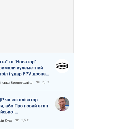
рта" та "Новатор"
римали кулеметний
тріл і удар FPV-дрона,
тувавши життя
2,3 т.
їнська Бронетехніка
церу ЗСУ
Р як каталізатор
ни, або Про новий етап
ійсько-
нічнокорейського
2,5 т.
сій Кущ
зу