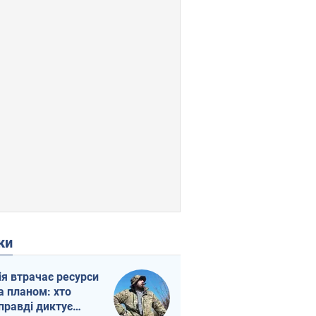
ки
ія втрачає ресурси
а планом: хто
правді диктує