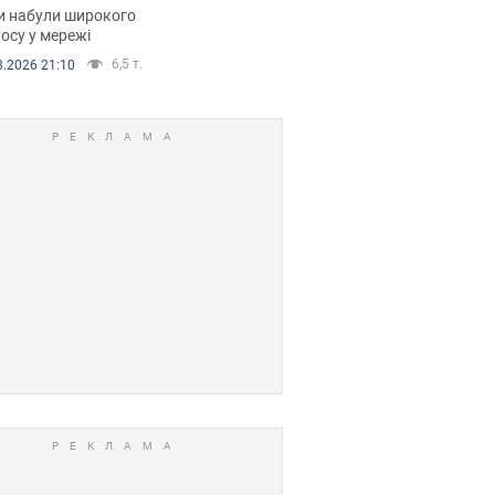
рали. Відео
и набули широкого
осу у мережі
6,5 т.
8.2026 21:10