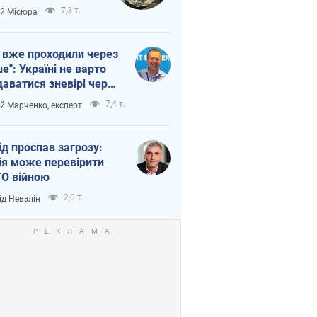
п війни
7,3 т.
ій Місюра
 вже проходили через
ше": Україні не варто
даватися зневірі через
етний терор
7,4 т.
ій Марченко, експерт
ід проспав загрозу:
ія може перевірити
О війною
2,0 т.
ід Невзлін