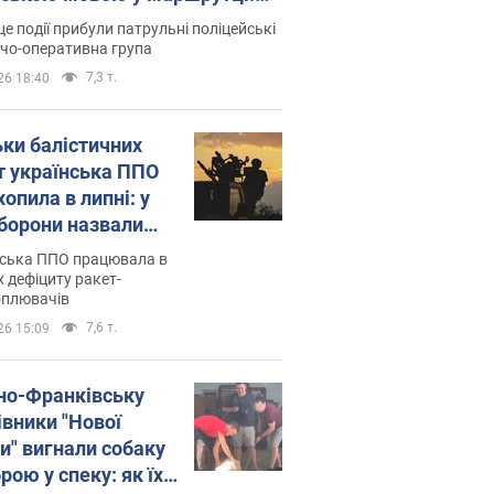
ція склала адмінпротокол.
це події прибули патрульні поліцейські
о
дчо-оперативна група
7,3 т.
26 18:40
ьки балістичних
т українська ППО
опила в липні: у
борони назвали
у
нська ППО працювала в
 дефіциту ракет-
оплювачів
7,6 т.
26 15:09
ано-Франківську
івники "Нової
и" вигнали собаку
ою у спеку: як їх