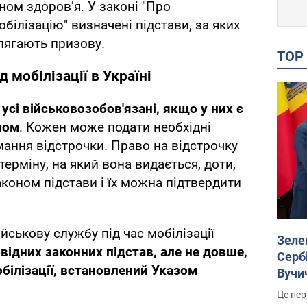
ном здоров’я. У законі "Про
обілізацію" визначені підстави, за яких
длягають призову.
TO
д мобілізації в Україні
усі військовозобов'язані, якщо у них є
ном
. Кожен може подати необхідні
мання відстрочки. Право на відстрочку
терміну, на який вона видається, доти,
аконом підстави і їх можна підтвердити
ійськову службу під час мобілізації
Зеле
овідних законних підстав, але не довше,
Сербі
білізації, встановлений Указом
Вучи
Це пер