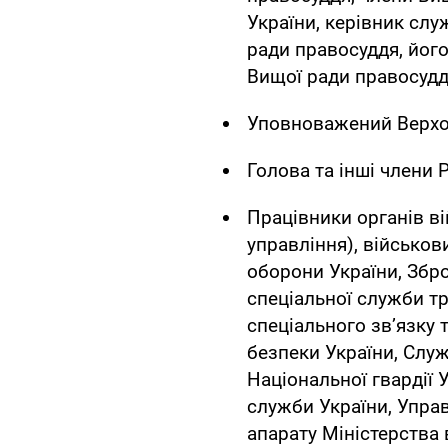
України, керівник сл
ради правосуддя, його
Вищої ради правосудд
Уповноважений Верхов
Голова та інші члени 
Працівники органів ві
управління), військов
оборони України, Збр
спеціальної служби т
спеціального зв’язку 
безпеки України, Служ
Національної гвардії 
служби України, Упра
апарату Міністерства 