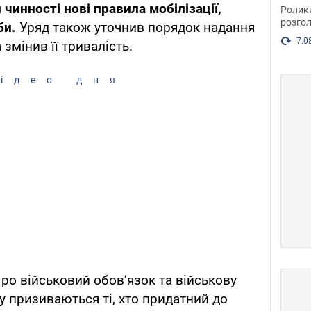
пока
 чинності нові правила мобілізації,
Ролик
розгол
би.
Уряд також уточнив порядок надання
7.0
 змінив її тривалість.
ідео дня
Про військовий обов’язок та військову
у призиваються ті, хто придатний до