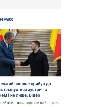
P NEWS
нський вперше прибув до
ї: планується зустріч із
чем і не лише. Відео
ший візит глави держави до Бєлграда