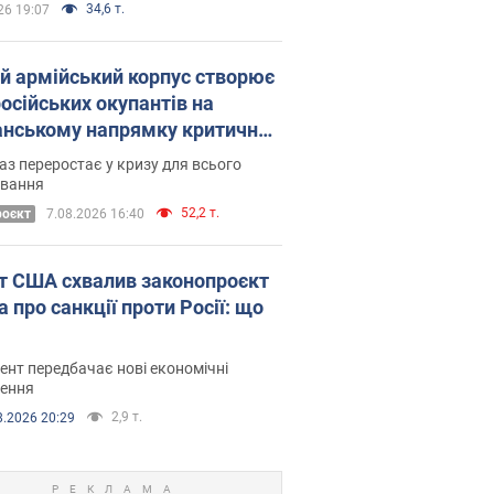
34,6 т.
26 19:07
ій армійський корпус створює
російських окупантів на
нському напрямку критичний
омфорт: як це вдалося
аз переростає у кризу для всього
овання
52,2 т.
роєкт
7.08.2026 16:40
т США схвалив законопроєкт
 про санкції проти Росії: що
нт передбачає нові економічні
ення
2,9 т.
8.2026 20:29