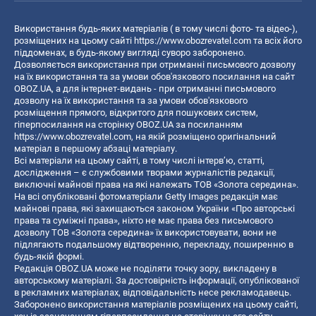
Використання будь-яких матеріалів ( в тому числі фото- та відео-),
розміщених на цьому сайті
https://www.obozrevatel.com
та всіх його
піддоменах, в будь-якому вигляді суворо заборонено.
Дозволяється використання при отриманні письмового дозволу
на їх використання та за умови обов'язкового посилання на сайт
OBOZ.UA, а для інтернет-видань - при отриманні письмового
дозволу на їх використання та за умови обов'язкового
розміщення прямого, відкритого для пошукових систем,
гіперпосилання на сторінку OBOZ.UA за посиланням
https://www.obozrevatel.com
, на якій розміщено оригінальний
матеріал в першому абзаці матеріалу.
Всі матеріали на цьому сайті, в тому числі інтерв’ю, статті,
дослідження – є службовими творами журналістів редакції,
виключні майнові права на які належать ТОВ «Золота середина».
На всі опубліковані фотоматеріали Getty Images редакція має
майнові права, які захищаються законом України «Про авторські
права та суміжні права», ніхто не має права без письмового
дозволу ТОВ «Золота середина» їх використовувати, вони не
підлягають подальшому відтворенню, перекладу, поширенню в
будь-якій формі.
Редакція OBOZ.UA може не поділяти точку зору, викладену в
авторському матеріалі. За достовірність інформації, опублікованої
в рекламних матеріалах, відповідальність несе рекламодавець.
Заборонено використання матеріалів розміщених на цьому сайті,