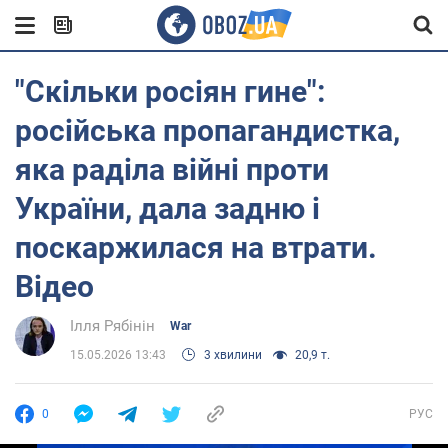
"Скільки росіян гине":
російська пропагандистка,
яка раділа війні проти
України, дала задню і
поскаржилася на втрати.
Відео
Ілля Рябінін
War
15.05.2026 13:43
3 хвилини
20,9 т.
0
РУС