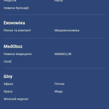
Рецепти
Напої
Новини Кулінарії
Економіка
Ринки та компанії
Макроекономіка
MedOboz
Новини медицини
MAMACLUB
Covid
Шоу
Афіша
Плітки
Краса
Мода
Жіночий журнал