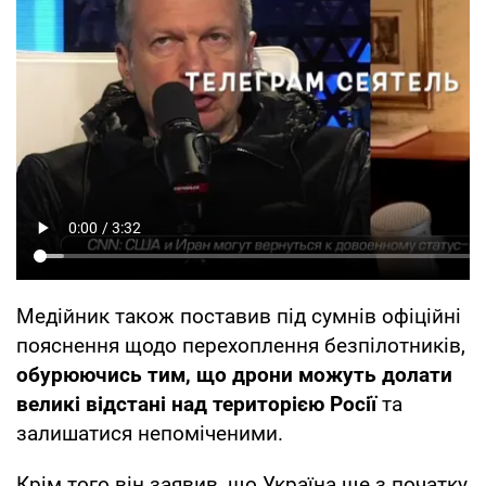
Медійник також поставив під сумнів офіційні
пояснення щодо перехоплення безпілотників,
обурюючись тим, що дрони можуть долати
великі відстані над територією Росії
та
залишатися непоміченими.
Крім того він заявив, що Україна ще з початку