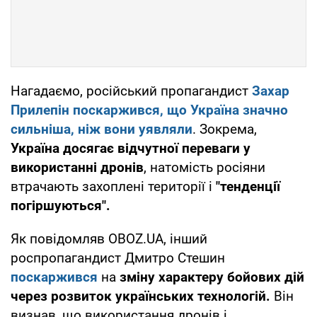
Нагадаємо, російський пропагандист
Захар
Прилепін поскаржився, що
Україна значно
сильніша, ніж вони уявляли
. Зокрема,
Україна досягає відчутної переваги у
використанні дронів
, натомість росіяни
втрачають захоплені території і
"тенденції
погіршуються".
Як повідомляв OBOZ.UA, інший
роспропагандист Дмитро Стешин
поскаржився
на
зміну характеру бойових дій
через розвиток українських технологій.
Він
визнав, що використання дронів і