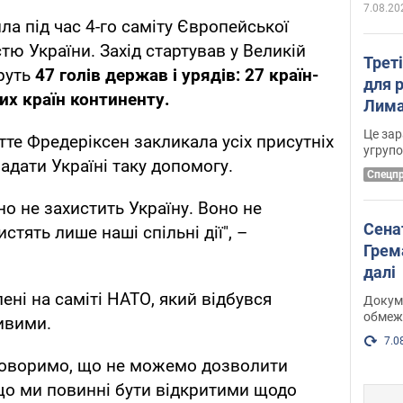
7.08.20
ла під час 4-го саміту Європейської
стю України. Захід стартував у Великій
Трет
еруть
47 голів держав і урядів: 27 країн-
для 
их країн континенту.
Лима
диск
Це зар
тте Фредеріксен закликала усіх присутніх
угруп
адати Україні таку допомогу.
Cпецп
но не захистить Україну. Воно не
Сена
истять лише наші спільні дії", –
Грема
далі
лені на саміті НАТО, який відбувся
Докуме
обмеж
ивими.
7.0
 говоримо, що не можемо дозволити
 що ми повинні бути відкритими щодо