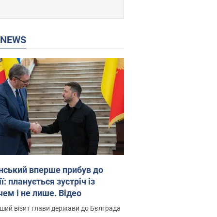
P NEWS
нський вперше прибув до
ї: планується зустріч із
чем і не лише. Відео
ший візит глави держави до Бєлграда