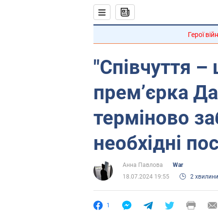
Герої вій
"Співчуття – 
прем’єрка Да
терміново за
необхідні по
Анна Павлова
War
18.07.2024 19:55
2 хвилин
1