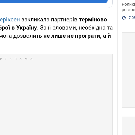
пока
Ролик
розгол
7.0
еріксен
закликала партнерів
терміново
рої в Україну
. За її словами, необхідна та
мога дозволить
не лише не програти, а й