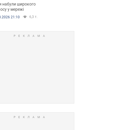
рали. Відео
и набули широкого
осу у мережі
6,3 т.
8.2026 21:10