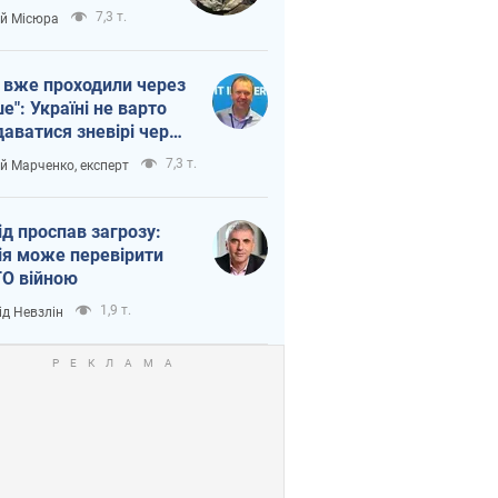
п війни
7,3 т.
ій Місюра
 вже проходили через
ше": Україні не варто
даватися зневірі через
етний терор
7,3 т.
ій Марченко, експерт
ід проспав загрозу:
ія може перевірити
О війною
1,9 т.
ід Невзлін