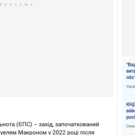
"Ва
вит
обс
вря
Укра
офі
КНД
вій
рос
пів
ьнота (ЄПС) – захід, започаткований
Олек
сою
уелем Макроном у 2022 році після