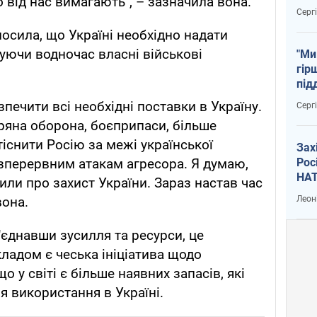
о від нас вимагають", – зазначила вона.
тем
Серг
осила, що Україні необхідно надати
шуючи водночас власні військові
"Ми
гір
під
рак
печити всі необхідні поставки в Україну.
Серг
тряна оборона, боєприпаси, більше
існити Росію за межі української
Зах
Рос
безперервним атакам агресора. Я думаю,
НАТ
или про захист України. Зараз настав час
Леон
вона.
'єднавши зусилля та ресурси, це
адом є чеська ініціатива щодо
о у світі є більше наявних запасів, які
я використання в Україні.