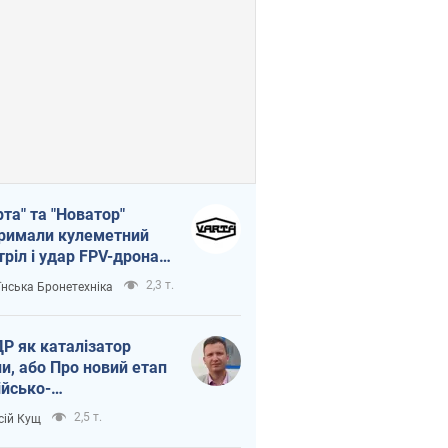
рта" та "Новатор"
римали кулеметний
тріл і удар FPV-дрона,
тувавши життя
2,3 т.
їнська Бронетехніка
церу ЗСУ
Р як каталізатор
ни, або Про новий етап
ійсько-
нічнокорейського
2,5 т.
сій Кущ
зу