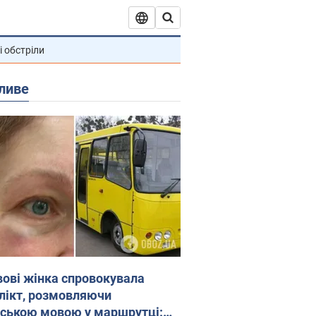
і обстріли
ливе
вові жінка спровокувала
лікт, розмовляючи
йською мовою у маршрутці: