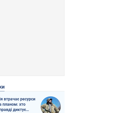
ки
ія втрачає ресурси
а планом: хто
правді диктує