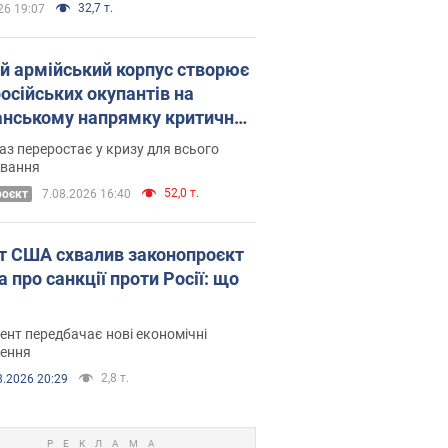
32,7 т.
26 19:07
ій армійський корпус створює
російських окупантів на
нському напрямку критичний
омфорт: як це вдалося
аз переростає у кризу для всього
овання
52,0 т.
роєкт
7.08.2026 16:40
т США схвалив законопроєкт
 про санкції проти Росії: що
нт передбачає нові економічні
ення
2,8 т.
8.2026 20:29