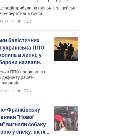
ція склала адмінпротокол.
це події прибули патрульні поліцейські
о
дчо-оперативна група
7,2 т.
26 18:40
ьки балістичних
т українська ППО
опила в липні: у
борони назвали
у
нська ППО працювала в
 дефіциту ракет-
оплювачів
7,6 т.
26 15:09
ано-Франківську
івники "Нової
и" вигнали собаку
ою у спеку: як їх