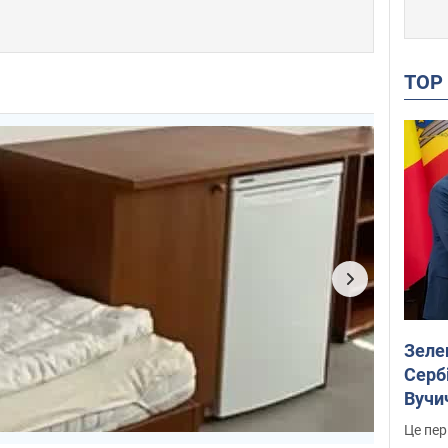
TO
Зеле
Сербі
Вучи
Це пер