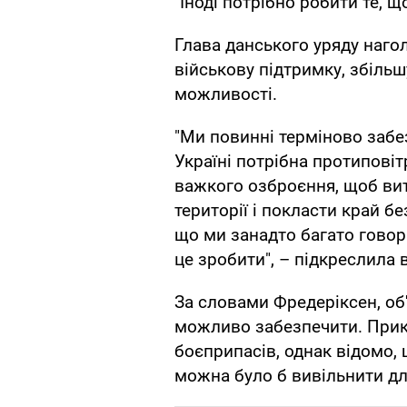
"Іноді потрібно робити те, щ
Глава данського уряду нагол
військову підтримку, збіль
можливості.
"Ми повинні терміново забез
Україні потрібна протипові
важкого озброєння, щоб вит
території і покласти край 
що ми занадто багато говор
це зробити", – підкреслила 
За словами Фредеріксен, об
можливо забезпечити. Прикл
боєприпасів, однак відомо, щ
можна було б вивільнити дл