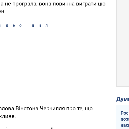
на не програла, вона повинна виграти цю
ен.
ідео дня
Дум
лова Вінстона Черчилля про те, що
Рос
жливе.
поз
нас