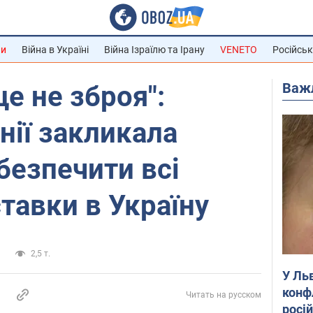
ни
Війна в Україні
Війна Ізраїлю та Ірану
VENETO
Російськ
Важ
це не зброя":
нії закликала
безпечити всі
ставки в Україну
и
2,5 т.
У Ль
конф
Читать на русском
росі