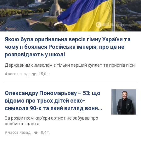
Якою була оригінальна версія гімну України та
чому її боялася Російська імперія: про це не
розповідають у школі
Державним символом є тільки перший куплет та приспів пісні
4 часа назад
15,0 т.
Олександру Пономарьову – 53: що
відомо про трьох дітей секс-
символа 90-х та який вигляд вони
мають
За розвитком кар'єри артист не забував про
особисте щастя
9 часов назад
8,4 т.