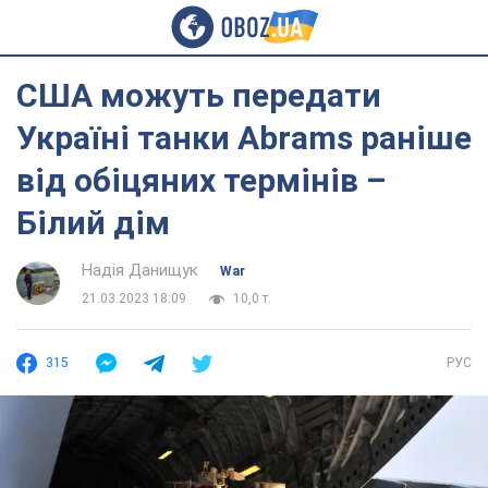
США можуть передати
Україні танки Аbrams раніше
від обіцяних термінів –
Білий дім
Надія Данищук
War
21.03.2023 18:09
10,0 т.
315
РУС