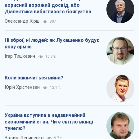
корисний ворожий досвід, або
Діалектика вибагливого боягузтва
Олександр Кірш
807
Ні зброї, ні людей: як Лукашенко будує
нову армію
Ігар Тишкевич
16,3 т.
Коли закінчиться війна?
Юрій Хрістензен
12,1 т.
Україна вступила в надзвичайний
економічний стан. Чи є світло вкінці
тунелю?
Вадим Денисенко
9,7 т.