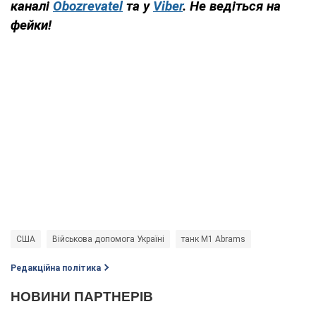
каналі
Obozrevatel
та у
Viber
. Н
е ведіться на
фейки!
США
Військова допомога Україні
танк M1 Abrams
Редакційна політика