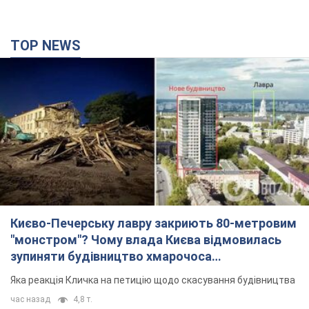
TOP NEWS
Києво-Печерську лавру закриють 80-метровим
"монстром"? Чому влада Києва відмовилась
зупиняти будівництво хмарочоса
"московського вірянина"
Яка реакція Кличка на петицію щодо скасування будівництва
час назад
4,8 т.