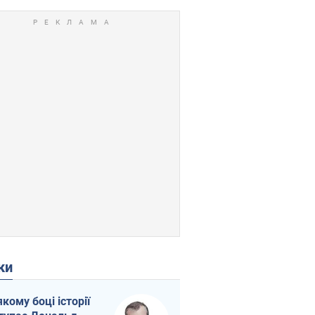
ки
якому боці історії