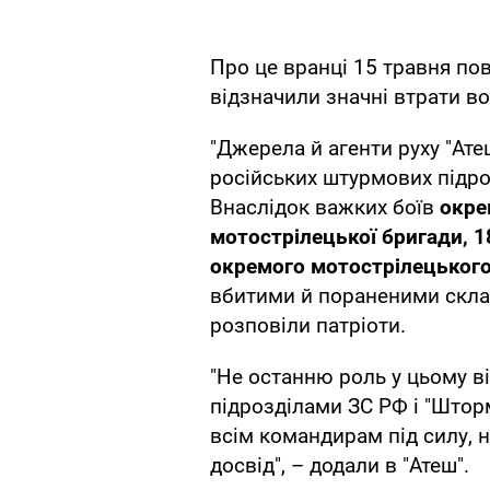
Про це вранці 15 травня пов
відзначили значні втрати в
"Джерела й агенти руху "Ат
російських штурмових підро
Внаслідок важких боїв
окре
мотострілецької бригади, 18-
окремого мотострілецьког
вбитими й пораненими скла
розповіли патріоти.
"Не останню роль у цьому в
підрозділами ЗС РФ і "Штор
всім командирам під силу, н
досвід", – додали в "Атеш".