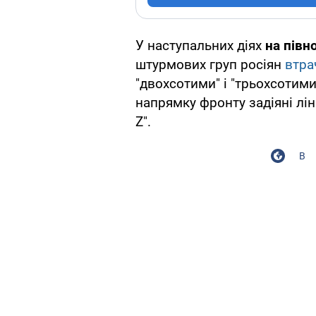
У наступальних діях
на півн
штурмових груп росіян
втра
"двохсотими" і "трьохсотими
напрямку фронту задіяні лін
Z".
В