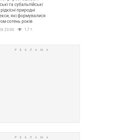
ські та субальпійські
 рідкісні природні
кси, які формувалися
ом сотень років
1,7 т.
26 23:00