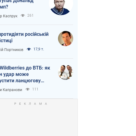
тупає Дональд
мп?
261
ор Каспрук
протидіяти російській
істиці
17,9 т.
лій Портников
 Wildberries до ВТБ: як
н удар може
устити ланцюгову
кцію в Росії
111
и Капранови