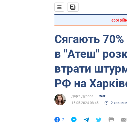
Герої вій
Сягають 70% 
в "Атеш" роз
втрати штурм
РФ на Харкі
Дар'я Дурова
War
15.05.2024 08:45
2 хвилин
7