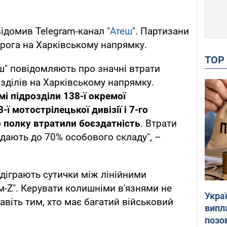
ідомив Telegram-канал "
Атеш
". Партизани
орога на Харківському напрямку.
TO
еш" повідомляють про значні втрати
зділів на Харківському напрямку.
мі підрозділи 138-ї окремої
ї мотострілецької дивізії і 7-го
о полку втратили
боєздатність
. Втрати
дають до 70% особового складу", –
ідіграють сутички між лінійними
м-Z". Керувати колишніми в'язнями не
Украї
авіть тим, хто має багатий військовий
випл
позо