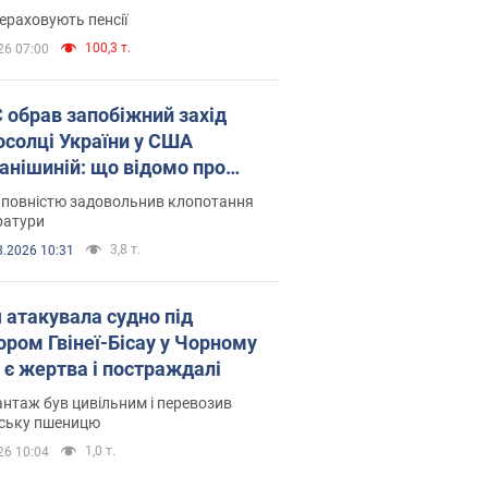
ераховують пенсії
100,3 т.
26 07:00
запобіжний захід
осолці України у США
анішиній: що відомо про
ву
 повністю задовольнив клопотання
ратури
3,8 т.
8.2026 10:31
я атакувала судно під
ором Гвінеї-Бісау у Чорному
: є жертва і постраждалі
нтаж був цивільним і перевозив
нську пшеницю
1,0 т.
26 10:04