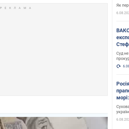
Як пер
6.08.20
ВАКС обрав 
експ
Стеф
спра
Суд не
проку
6.0
Росі
прап
морі
Сухова
украї
6.08.20