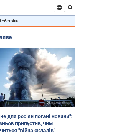
і обстріли
ливе
не для росіян погані новини":
зньов припустив, чим
читься "війна складів"