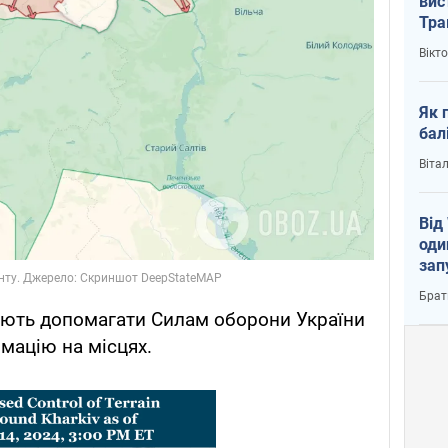
вис
Тра
Вікт
Як 
бал
Віта
Від
оди
зап
реа
Брат
ують допомагати Силам оборони України
мацію на місцях.