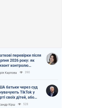
аткові перевірки після
ерпня 2026 року: як
изонт контролю
рочується з 6,5 до 3
390
орія Карпова
ів
ША батьки через суд
нувачують TikTok у
рті своїх дітей, або
ка КНР на молодь
528
сандр Кірш