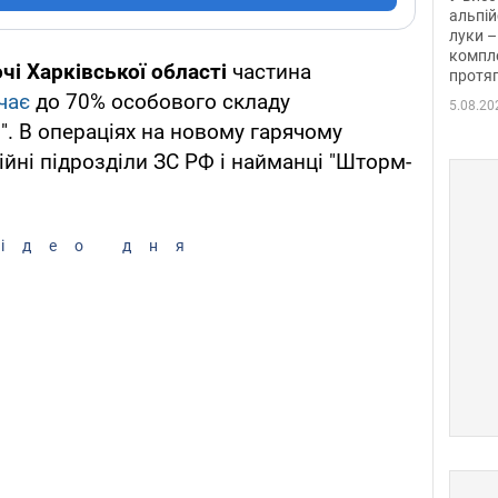
альпій
луки –
компле
очі Харківської області
частина
протяг
чає
до 70% особового складу
5.08.20
". В операціях на новому гарячому
ійні підрозділи ЗС РФ і найманці "Шторм-
ідео дня