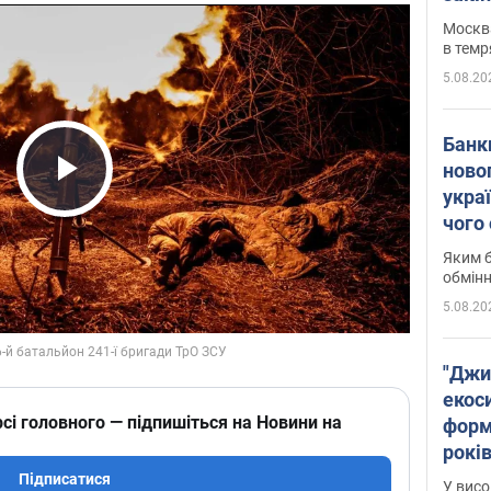
Москва
в темр
5.08.20
Банк
ново
укра
Play Video
чого
Яким б
обмін
5.08.20
"Джи
екоси
сі головного — підпишіться на Новини на
форм
років
заби
Підписатися
У висо