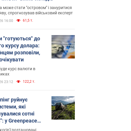
 може стати "островом" і зануритися
яву, спрогнозував військовий експерт
61,5 т.
26 16:00
и "готуються" до
го курсу долара:
їнцям розповіли,
 очікувати
уде курс валюти в
никах
122,2 т.
26 23:12
пінг руйнує
стеми, які
увалися сотні
": у Greenpeace
ли на сполох
когір'ї розташовані