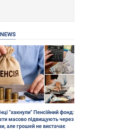
P NEWS
нці "хакнули" Пенсійний фонд:
ати масово підвищують через
ви, але грошей не вистачає