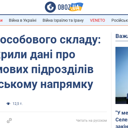
ни
Війна в Україні
Війна Ізраїлю та Ірану
VENETO
Російськ
Важ
особового складу:
крили дані про
ових підрозділів
вському напрямку
и
12,5 т.
"У ме
Селе
Читать на русском
закін