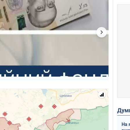
Дум
На 