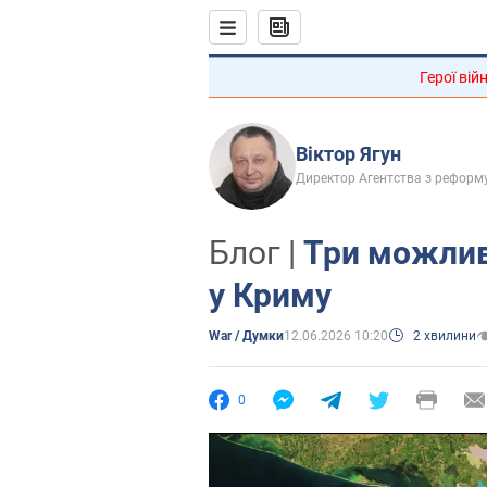
Герої вій
Віктор Ягун
Директор Агентства з реформу
Блог |
Три можливі
у Криму
War / Думки
12.06.2026 10:20
2 хвилини
0