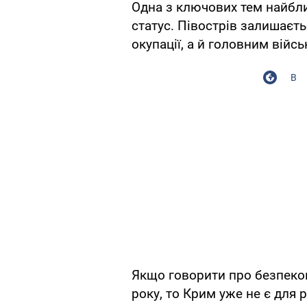
Одна з ключових тем найбли
статус. Півострів залишаєт
окупації, а й головним вій
В
Якщо говорити про безпеко
року, то Крим уже не є для