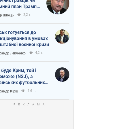
ічних гравців чи
мний план Трампа
тіна?
2,2 т.
ор Швець
ськ готується до
кціонування в умовах
штабної воєнної кризи
4,2 т.
сандр Левченко
 буде Крим, той і
еможе (NSJ), а
аїнських футбольних
овників можуть
1,6 т.
сандр Кірш
вати вбивцями