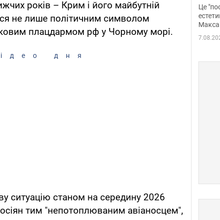
росі
жчих років – Крим і його майбутній
Це "по
Фото
естети
ься не лише політичним символом
Макса
ськовим плацдармом рф у Чорному морі.
7.08.20
ідео дня
ву ситуацію станом на середину 2026
 росіян тим "непотоплюваним авіаносцем",