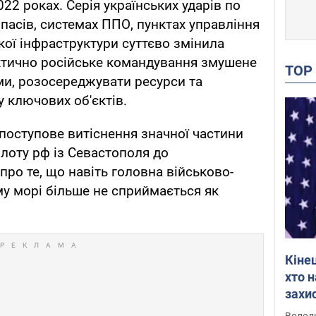
22 роках. Серія українських ударів по
пасів, системах ППО, пунктах управління
кої інфраструктури суттєво змінила
ктично російське командування змушене
TO
ми, розосереджувати ресурси та
 ключових об'єктів.
поступове витіснення значної частини
лоту рф із Севастополя до
про те, що навіть головна військово-
му морі більше не сприймається як
Кіне
хто 
захис
Інте
Володи