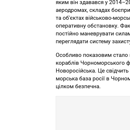
яким він здавався у 2014–20
аеродромах, складах боєпри
та об'єктах військово-морсь
оперативну обстановку. Фа
постійно маневрувати сила
переглядати систему захисту
Особливо показовим стало 
кораблів Чорноморського ф
Новоросійська. Це свідчить 
морська база росії в Чорно
цілком безпечна.