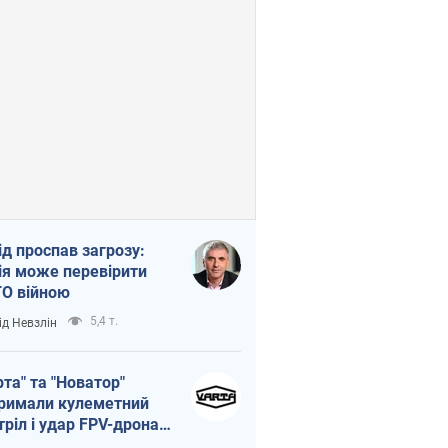
ід проспав загрозу:
ія може перевірити
О війною
5,4 т.
ід Невзлін
рта" та "Новатор"
римали кулеметний
тріл і удар FPV-дрона,
тувавши життя