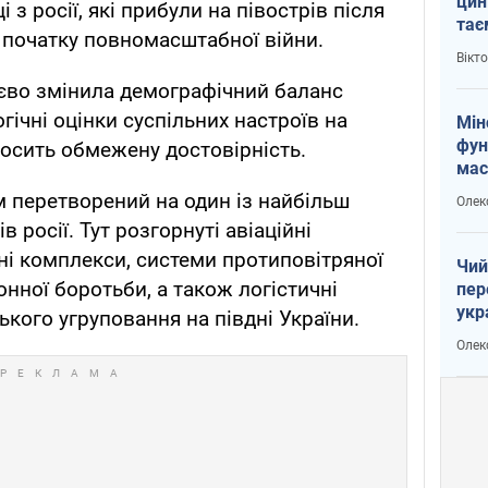
цин
 з росії, які прибули на півострів після
тає
я початку повномасштабної війни.
і Пу
Вікт
тєво змінила демографічний баланс
гічні оцінки суспільних настроїв на
Мін
фун
досить обмежену достовірність.
мас
м перетворений на один із найбільш
Олек
 росії. Тут розгорнуті авіаційні
тні комплекси, системи протиповітряної
Чий
нної боротьби, а також логістичні
пер
укр
кого угруповання на півдні України.
чин
Олек
наз