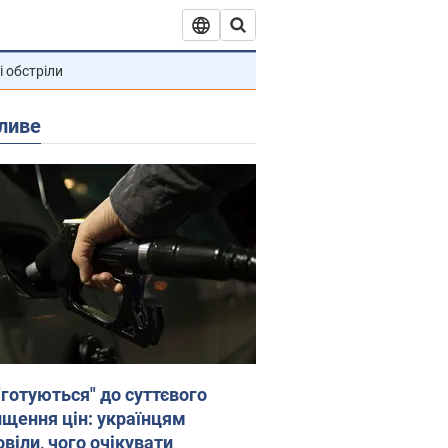
і обстріли
ливе
"готуються" до суттєвого
ищення цін: українцям
віли, чого очікувати