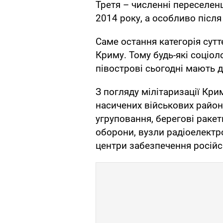
Третя – численні переселенці
2014 року, а особливо післ
Саме остання категорія сут
Криму. Тому будь-які соціоло
півострові сьогодні мають 
З погляду мілітаризації Кри
насичених військових районів
угруповання, берегові раке
оборони, вузли радіоелектро
центри забезпечення російсь