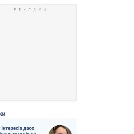
ки
г інтересів двох