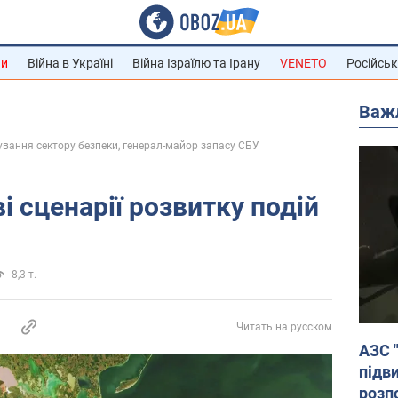
ни
Війна в Україні
Війна Ізраїлю та Ірану
VENETO
Російськ
Важ
вання сектору безпеки, генерал-майор запасу СБУ
 сценарії розвитку подій
8,3 т.
Читать на русском
АЗС 
підв
розпо