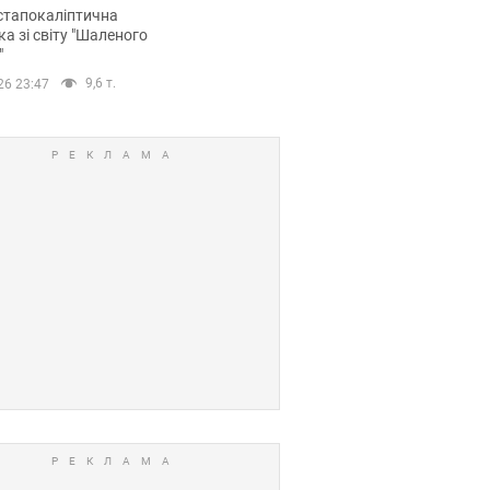
йських FPV-дронів.
стапокаліптична
ка зі світу "Шаленого
"
9,6 т.
26 23:47