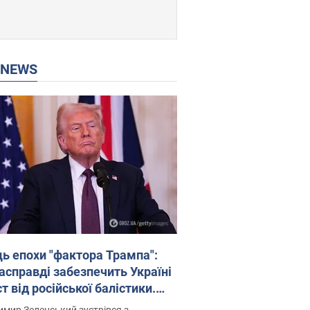
P NEWS
ць епохи "фактора Трампа":
насправді забезпечить Україні
т від російської балістики.
рв’ю з Безсмертним
мир Зеленський зустрівся з