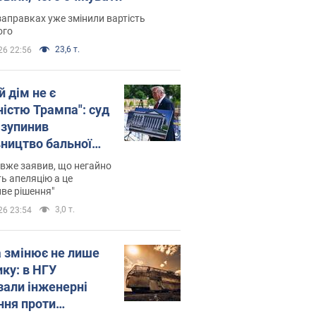
заправках уже змінили вартість
ого
23,6 т.
26 22:56
й дім не є
ністю Трампа": суд
зупинив
вництво бальної
 за $400 млн
вже заявив, що негайно
ь апеляцію а це
ве рішення"
3,0 т.
26 23:54
а змінює не лише
ику: в НГУ
зали інженерні
ння проти