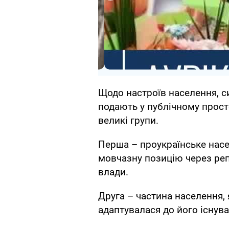
Щодо настроїв населення, си
подають у публічному прост
великі групи.
Перша – проукраїнське насе
мовчазну позицію через реп
влади.
Друга – частина населення,
адаптувалася до його існува