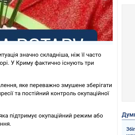
туація значно складніша, ніж її часто
орі. У Криму фактично існують три
лення, яке переважно змушене зберігати
ресії та постійний контроль окупаційної
Дум
 яка підтримує окупаційний режим або
ння.
Збі