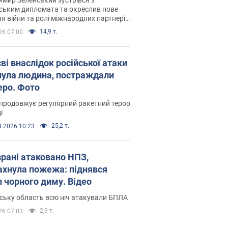
ським дипломата та окреслив нове
я війни та ролі міжнародних партнерів
тьбі з Росією
14,9 т.
26 07:00
ві внаслідок російської атаки
нула людина, постраждали
еро. Фото
продовжує регулярний ракетний терор
і
25,2 т.
8.2026 10:23
зрані атаковано НПЗ,
ахнула пожежа: піднявся
п чорного диму. Відео
ську область всю ніч атакували БПЛА
2,9 т.
26 07:03