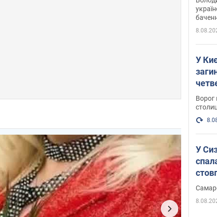
україн
баченн
у боро
8.08.20
У Киє
заги
четв
Ворог 
столиц
8.0
У Си
спал
стов
Самар
8.08.20