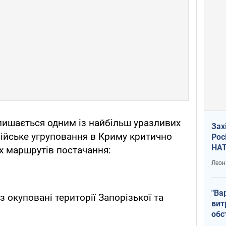
лишається одним із найбільш уразливих
Зах
сійське угруповання в Криму критично
Рос
НАТ
х маршрутів постачання:
Леон
"Ва
з окуповані території Запорізької та
вит
обс
вря