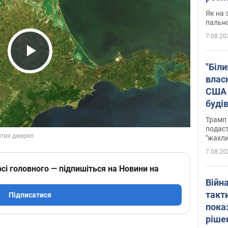
Як на 
пальн
7.08.20
Play Video
"Біли
влас
США 
буді
зали
Трамп 
подаст
"жахли
7.08.20
сі головного — підпишіться на Новини на
Війн
такт
Підписатися
пока
ріше