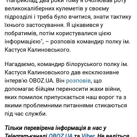
"Наприклад, два роки тому я очолював роту
великокаліберних кулеметів у своєму
підрозділі і треба було вчитися, знати тактику
їхнього застосування. Я цікавився у
побратимів, потім користувалися цією
інформацією", – розповів командир полку ім.
Кастуся Калиновського.
Нагадаємо, командир білоруського полку ім.
Кастуся Калиновського дав ексклюзивне
інтерв'ю OBOZ.UA. Він
розповів
, що
допомагає бійцям переносити жахи війни,
яких помилок припускається наш ворог та з
якими проблемними питаннями стикаються
під час служби.
Тільки
перевірена інформація в нас у
Telegram-каналі
OBOZ.UA
та
Viber
. Не ведіться