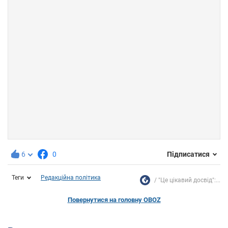
6
0
Підписатися
Теги
Редакційна політика
"Це цікавий досвід":...
Повернутися на головну OBOZ