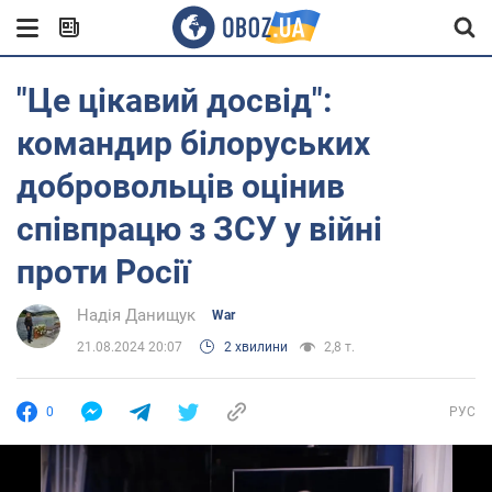
"Це цікавий досвід":
командир білоруських
добровольців оцінив
співпрацю з ЗСУ у війні
проти Росії
Надія Данищук
War
21.08.2024 20:07
2 хвилини
2,8 т.
0
РУС