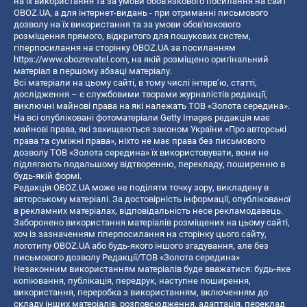
на їх використання та за умови обов'язкового посилання на сайт
OBOZ.UA, а для інтернет-видань - при отриманні письмового
дозволу на їх використання та за умови обов'язкового
розміщення прямого, відкритого для пошукових систем,
гіперпосилання на сторінку OBOZ.UA за посиланням
https://www.obozrevatel.com
, на якій розміщено оригінальний
матеріал в першому абзаці матеріалу.
Всі матеріали на цьому сайті, в тому числі інтерв’ю, статті,
дослідження – є службовими творами журналістів редакції,
виключні майнові права на які належать ТОВ «Золота середина».
На всі опубліковані фотоматеріали Getty Images редакція має
майнові права, які захищаються законом України «Про авторські
права та суміжні права», ніхто не має права без письмового
дозволу ТОВ «Золота середина» їх використовувати, вони не
підлягають подальшому відтворенню, перекладу, поширенню в
будь-якій формі.
Редакція OBOZ.UA може не поділяти точку зору, викладену в
авторському матеріалі. За достовірність інформації, опублікованої
в рекламних матеріалах, відповідальність несе рекламодавець.
Заборонено використання матеріалів розміщених на цьому сайті,
хоч із зазначенням гіперпосилання на сторінку цього сайту,
логотипу OBOZ.UA або будь-якого іншого згадування, але без
письмового дозволу Редакції/ТОВ «Золота середина»
Незаконним використанням матеріалів буде вважатися: будь-яке
копiювання, публiкацiя, передрук, наступне поширення,
використання, переробка з використанням, включенням до
складу інших матеріалів, розповсюдження, адаптація, переклад