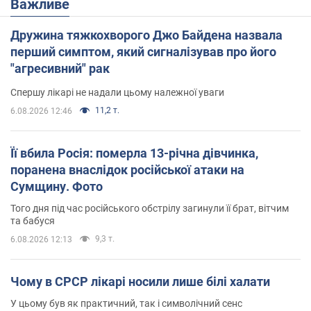
Важливе
Дружина тяжкохворого Джо Байдена назвала
перший симптом, який сигналізував про його
"агресивний" рак
Спершу лікарі не надали цьому належної уваги
11,2 т.
6.08.2026 12:46
Її вбила Росія: померла 13-річна дівчинка,
поранена внаслідок російської атаки на
Сумщину. Фото
Того дня під час російського обстрілу загинули її брат, вітчим
та бабуся
9,3 т.
6.08.2026 12:13
Чому в СРСР лікарі носили лише білі халати
У цьому був як практичний, так і символічний сенс