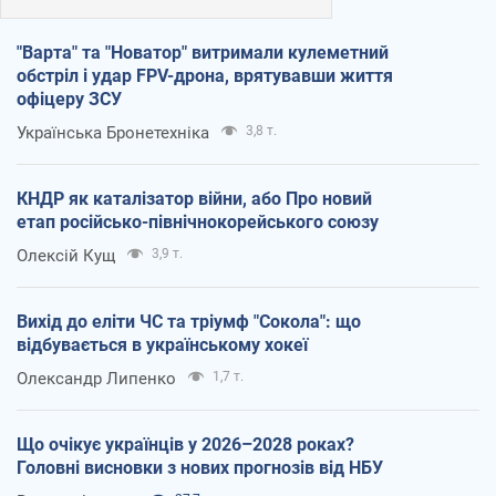
"Варта" та "Новатор" витримали кулеметний
обстріл і удар FPV-дрона, врятувавши життя
офіцеру ЗСУ
Українська Бронетехніка
3,8 т.
КНДР як каталізатор війни, або Про новий
етап російсько-північнокорейського союзу
Олексій Кущ
3,9 т.
Вихід до еліти ЧС та тріумф "Сокола": що
відбувається в українському хокеї
Олександр Липенко
1,7 т.
Що очікує українців у 2026–2028 роках?
Головні висновки з нових прогнозів від НБУ