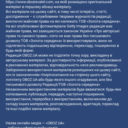
https://www.obozrevatel.com
, на якій розміщено оригінальний
матеріал в першому абзаці матеріалу.
Всі матеріали на цьому сайті, в тому числі інтерв’ю, статті,
дослідження – є службовими творами журналістів редакції,
виключні майнові права на які належать ТОВ «Золота середина».
На всі опубліковані фотоматеріали Getty Images редакція має
майнові права, які захищаються законом України «Про авторські
права та суміжні права», ніхто не має права без письмового
дозволу ТОВ «Золота середина» їх використовувати, вони не
підлягають подальшому відтворенню, перекладу, поширенню в
будь-якій формі.
Редакція OBOZ.UA може не поділяти точку зору, викладену в
авторському матеріалі. За достовірність інформації, опублікованої
в рекламних матеріалах, відповідальність несе рекламодавець.
Заборонено використання матеріалів розміщених на цьому сайті,
хоч із зазначенням гіперпосилання на сторінку цього сайту,
логотипу OBOZ.UA або будь-якого іншого згадування, але без
письмового дозволу Редакції/ТОВ «Золота середина»
Незаконним використанням матеріалів буде вважатися: будь-яке
копiювання, публiкацiя, передрук, наступне поширення,
використання, переробка з використанням, включенням до
складу інших матеріалів, розповсюдження, адаптація, переклад
та інші подібні зміни матеріалу.
Назва онлайн медіа — «OBOZ.UA»
- суб'єкт у сфері онлайн медіа;