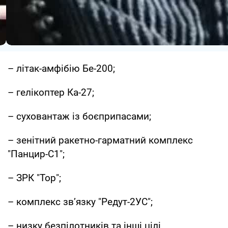
– літак-амфібію Бе-200;
– гелікоптер Ка-27;
– суховантаж із боєприпасами;
– зенітний ракетно-гарматний комплекс
"Панцир-С1";
– ЗРК "Тор";
– комплекс зв’язку "Редут-2УС";
– низку безпілотників та інші цілі.