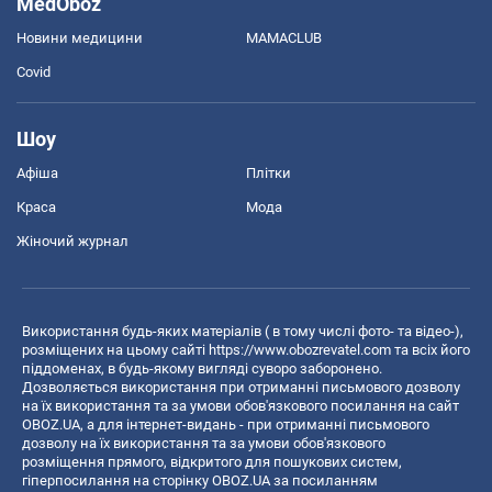
MedOboz
Новини медицини
MAMACLUB
Covid
Шоу
Афіша
Плітки
Краса
Мода
Жіночий журнал
Використання будь-яких матеріалів ( в тому числі фото- та відео-),
розміщених на цьому сайті
https://www.obozrevatel.com
та всіх його
піддоменах, в будь-якому вигляді суворо заборонено.
Дозволяється використання при отриманні письмового дозволу
на їх використання та за умови обов'язкового посилання на сайт
OBOZ.UA, а для інтернет-видань - при отриманні письмового
дозволу на їх використання та за умови обов'язкового
розміщення прямого, відкритого для пошукових систем,
гіперпосилання на сторінку OBOZ.UA за посиланням