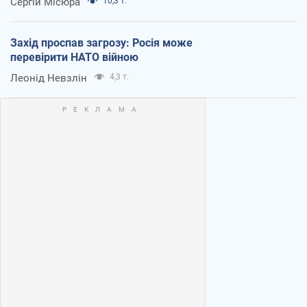
Сергій Місюра
10,3 т.
Захід проспав загрозу: Росія може
перевірити НАТО війною
Леонід Невзлін
4,3 т.