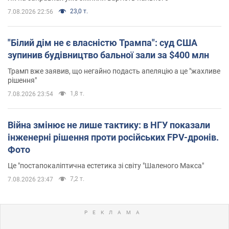
23,0 т.
7.08.2026 22:56
"Білий дім не є власністю Трампа": суд США
зупинив будівництво бальної зали за $400 млн
Трамп вже заявив, що негайно подасть апеляцію а це "жахливе
рішення"
1,8 т.
7.08.2026 23:54
Війна змінює не лише тактику: в НГУ показали
інженерні рішення проти російських FPV-дронів.
Фото
Це "постапокаліптична естетика зі світу "Шаленого Макса"
7,2 т.
7.08.2026 23:47