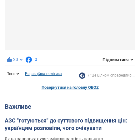
23
0
Підписатися
Теги
Редакційна політика
"Це цілком справедливі...
Повернутися на головну OBOZ
Важливе
АЗС "готуються" до суттєвого підвищення цін:
українцям розповіли, чого очікувати
Як на заправках уже змінили вартість пального