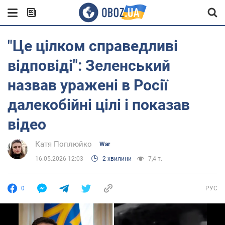
"Це цілком справедливі
відповіді": Зеленський
назвав уражені в Росії
далекобійні цілі і показав
відео
Катя Поплюйко
War
16.05.2026 12:03
2 хвилини
7,4 т.
0
РУС