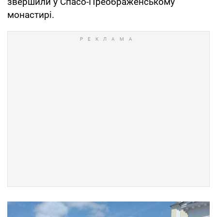
звершили у Спасо-Преображенському
монастирі.