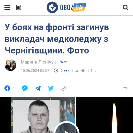
У боях на фронті загинув
викладач медколеджу з
Чернігівщини. Фото
Марина Ліснічук
War
10.06.2024 05:57
2 хвилини
9,4 т.
6
РУС