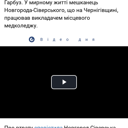
Гарбуз. У мирному житті мешканець
Новгорода-Сіверського, що на Чернігівщині,
працював викладачем місцевого
медколеджу.
Відео дня
Play Video
Про втрату
сповістила
Новгород-Сіверська