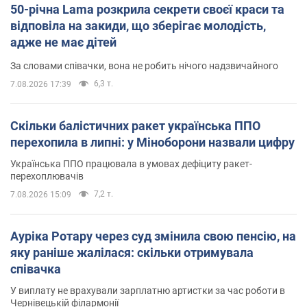
50-річна Lama розкрила секрети своєї краси та
відповіла на закиди, що зберігає молодість,
адже не має дітей
За словами співачки, вона не робить нічого надзвичайного
6,3 т.
7.08.2026 17:39
Скільки балістичних ракет українська ППО
перехопила в липні: у Міноборони назвали цифру
Українська ППО працювала в умовах дефіциту ракет-
перехоплювачів
7,2 т.
7.08.2026 15:09
Ауріка Ротару через суд змінила свою пенсію, на
яку раніше жалілася: скільки отримувала
співачка
У виплату не врахували зарплатню артистки за час роботи в
Чернівецькій філармонії