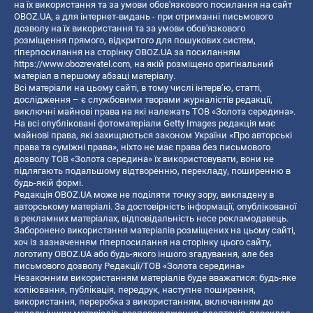
на їх використання та за умови обов'язкового посилання на сайт
OBOZ.UA, а для інтернет-видань - при отриманні письмового
дозволу на їх використання та за умови обов'язкового
розміщення прямого, відкритого для пошукових систем,
гіперпосилання на сторінку OBOZ.UA за посиланням
https://www.obozrevatel.com
, на якій розміщено оригінальний
матеріал в першому абзаці матеріалу.
Всі матеріали на цьому сайті, в тому числі інтерв’ю, статті,
дослідження – є службовими творами журналістів редакції,
виключні майнові права на які належать ТОВ «Золота середина».
На всі опубліковані фотоматеріали Getty Images редакція має
майнові права, які захищаються законом України «Про авторські
права та суміжні права», ніхто не має права без письмового
дозволу ТОВ «Золота середина» їх використовувати, вони не
підлягають подальшому відтворенню, перекладу, поширенню в
будь-якій формі.
Редакція OBOZ.UA може не поділяти точку зору, викладену в
авторському матеріалі. За достовірність інформації, опублікованої
в рекламних матеріалах, відповідальність несе рекламодавець.
Заборонено використання матеріалів розміщених на цьому сайті,
хоч із зазначенням гіперпосилання на сторінку цього сайту,
логотипу OBOZ.UA або будь-якого іншого згадування, але без
письмового дозволу Редакції/ТОВ «Золота середина»
Незаконним використанням матеріалів буде вважатися: будь-яке
копiювання, публiкацiя, передрук, наступне поширення,
використання, переробка з використанням, включенням до