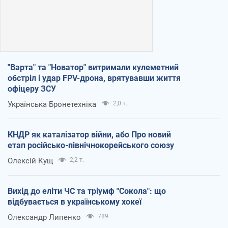
"Варта" та "Новатор" витримали кулеметний
обстріл і удар FPV-дрона, врятувавши життя
офіцеру ЗСУ
Українська Бронетехніка
2,0 т.
КНДР як каталізатор війни, або Про новий
етап російсько-північнокорейського союзу
Олексій Кущ
2,2 т.
Вихід до еліти ЧС та тріумф "Сокола": що
відбувається в українському хокеї
Олександр Липенко
789