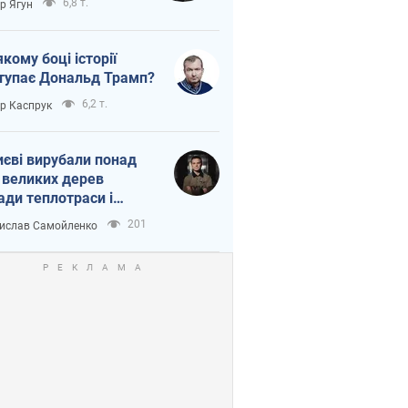
6,8 т.
ор Ягун
якому боці історії
тупає Дональд Трамп?
6,2 т.
ор Каспрук
иєві вирубали понад
 великих дерев
ади теплотраси і
переч Генплану
201
ислав Самойленко