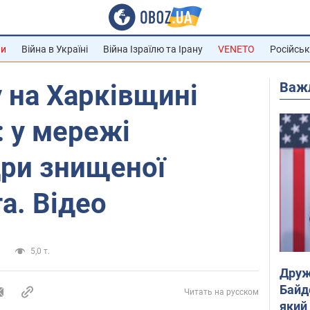
ни
Війна в Україні
Війна Ізраїлю та Ірану
VENETO
Російськ
Важ
 на Харківщині
: у мережі
дри знищеної
а. Відео
и
5,0 т.
Друж
Байд
Читать на русском
який