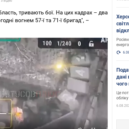
бласть, тривають бої. На цих кадрах – два
Херс
годні вогнем 57-ї та 71-ї бригад", –
світл
відк
енер
Росія
енерго
6.0
Пода
дані 
чого
Це пот
обліку
6.08.20