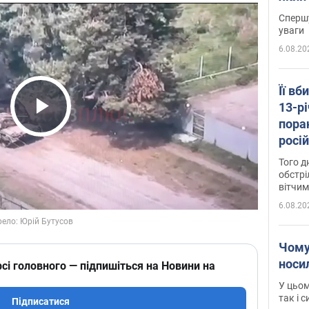
"агр
Спершу
уваги
6.08.20
Її вб
13-рі
пора
Play Video
росій
Сумщ
Того д
обстрі
вітчим
6.08.20
Чому
носи
сі головного — підпишіться на Новини на
У цьом
так і 
Підписатися