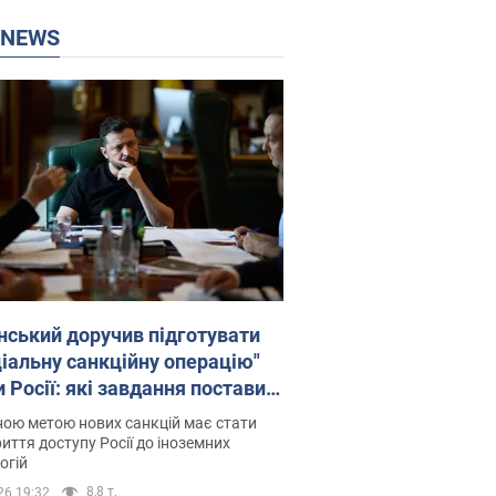
P NEWS
нський доручив підготувати
ціальну санкційну операцію"
 Росії: які завдання поставив
идент. Фото
ою метою нових санкцій має стати
иття доступу Росії до іноземних
огій
8,8 т.
26 19:32