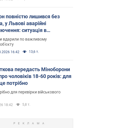
он повністю лишився без
а, у Львові аварійні
лючення: ситуація в
госистемі 6 серпня
ни вдарили по важливому
об'єкту
13,6 т.
8.2026 16:42
ткова передасть Міноборони
про чоловіків 18-60 років: для
 це потрібно
рібно для перевірки військового
5,8 т.
26 18:42