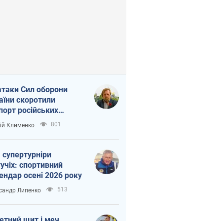
атаки Сил оборони
аїни скоротили
порт російських
топродуктів
801
ій Клименко
 супертурніри
учіх: спортивний
ендар осені 2026 року
513
сандр Липенко
етний щит і меч