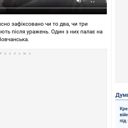
сно зафіксовано чи то два, чи три
ють після уражень. Один з них палає на
Вовчанська.
Дум
Кре
вій
під
кри