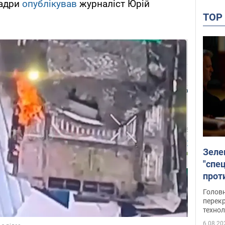
Кадри
опублікував
журналіст Юрій
TO
Зеле
"спе
проти
през
Головн
перекр
технол
6.08.20