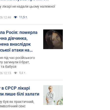
есивний" рак
 лікарі не надали цьому належної
11,5 т.
26 12:46
ила Росія: померла
чна дівчинка,
нена внаслідок
ської атаки на
ину. Фото
ня під час російського
лу загинули її брат,
 та бабуся
9,4 т.
26 12:13
 в СРСР лікарі
ли лише білі халати
у був як практичний,
символічний сенс