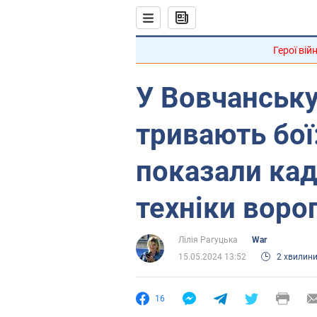
Герої вій
У Вовчанську
тривають бої
показали ка
техніки ворог
Лілія Рагуцька
War
15.05.2024 13:52
2 хвилин
16