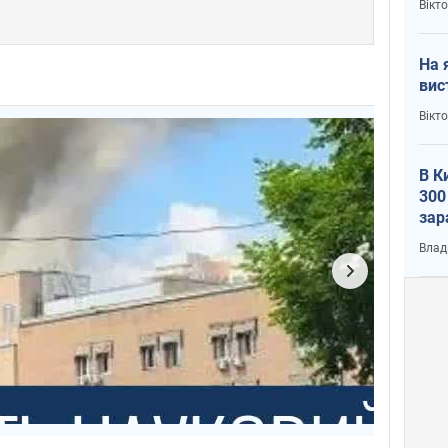
Вікт
На 
вис
Вікт
В К
300
зар
всу
Влад