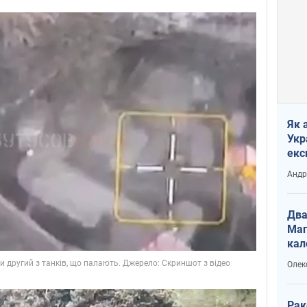
Як 
Укр
екс
наф
Андр
Два
Маг
кал
Олек
Рак