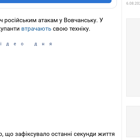
6.08.20
іч російським атакам у Вовчанську. У
окупанти
втрачають
свою техніку.
ідео дня
ео, що зафіксувало останні секунди життя