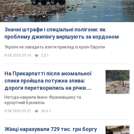
Значні штрафи і спеціальні полігони: як
проблему джипінгу вирішують за кордоном
Україні не завадить взяти приклад із країн Європи
8.08.2026 05:10
2,5 т.
На Прикарпатті після аномальної
спеки пройшла потужна злива:
дороги перетворились на річки.
Відео
Негода накрила Івано-Франківщину та
курортний Буковель
8.08.2026 09:27
36,0 т.
Жінці нарахували 729 тис. грн боргу