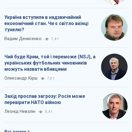
Україна вступила в надзвичайний
економічний стан. Чи є світло вкінці
тунелю?
Вадим Денисенко
7,4 т.
Чий буде Крим, той і переможе (NSJ), а
українських футбольних чиновників
можуть назвати вбивцями
Олександр Кірш
7,0 т.
Захід проспав загрозу: Росія може
перевірити НАТО війною
Леонід Невзлін
8,4 т.
Всі думки