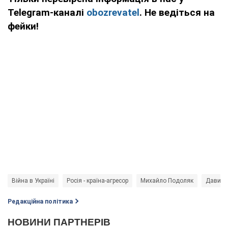
Telegram-каналі
obozrevatel
. Не ведіться на
фейки!
Війна в Україні
Росія - країна-агресор
Михайло Подоляк
Давид 
Редакційна політика