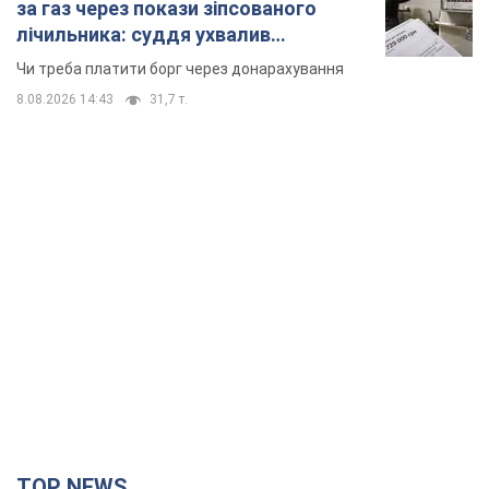
за газ через покази зіпсованого
лічильника: суддя ухвалив
неочікуване рішення
Чи треба платити борг через донарахування
8.08.2026 14:43
31,7 т.
TOP NEWS