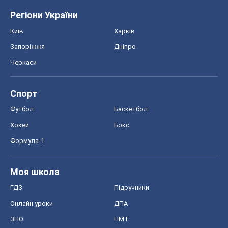
Регіони України
Київ
Харків
Запоріжжя
Дніпро
Черкаси
Спорт
Футбол
Баскетбол
Хокей
Бокс
Формула-1
Моя школа
ГДЗ
Підручники
Онлайн уроки
ДПА
ЗНО
НМТ