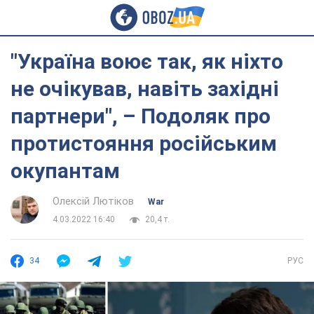
"Україна воює так, як ніхто
не очікував, навіть західні
партнери", – Подоляк про
протистояння російським
окупантам
Олексій Лютіков
War
4.03.2022 16:40
20,4 т.
34
РУС