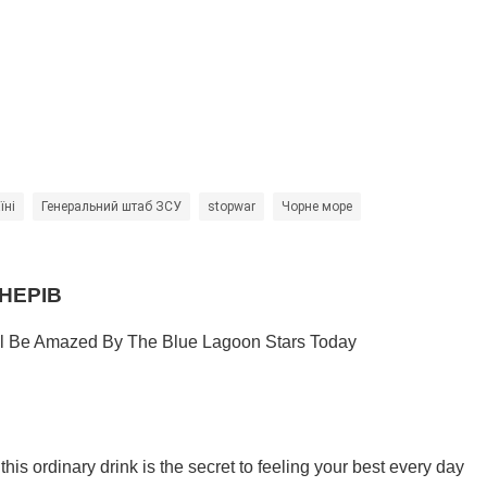
їні
Генеральний штаб ЗСУ
stopwar
Чорне море