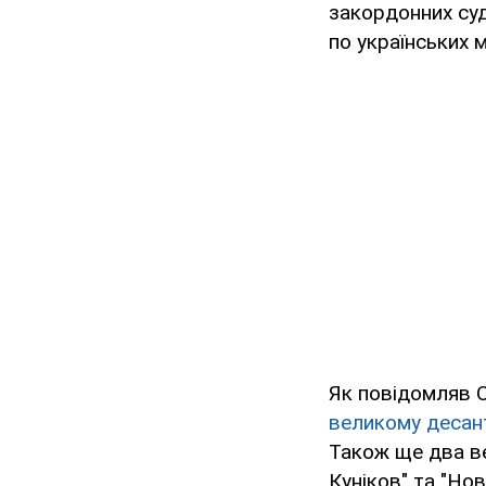
закордонних су
по українських м
Як повідомляв 
великому десан
Також ще два ве
Куніков" та "Но