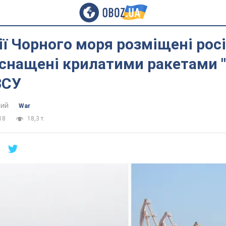
ії Чорного моря розміщені рос
оснащені крилатими ракетами "
ЗСУ
ий
War
18
18,3 т.