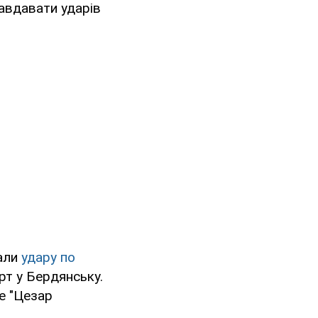
авдавати ударів
али
удару по
рт у Бердянську.
е "Цезар