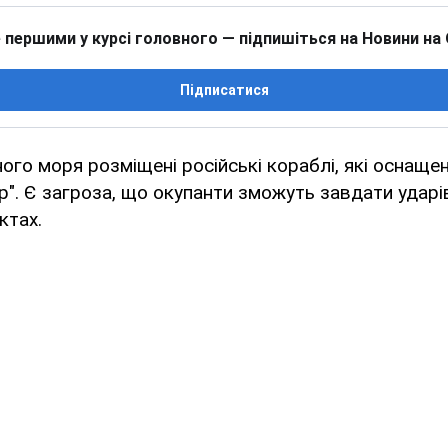
 першими у курсі головного — підпишіться на Новини на
Підписатися
ного моря розміщені російські кораблі, які оснаще
р". Є загроза, що окупанти зможуть завдати удар
ктах.