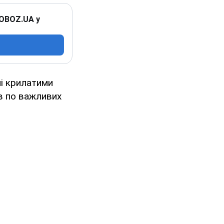
 OBOZ.UA у
ні крилатими
ів по важливих