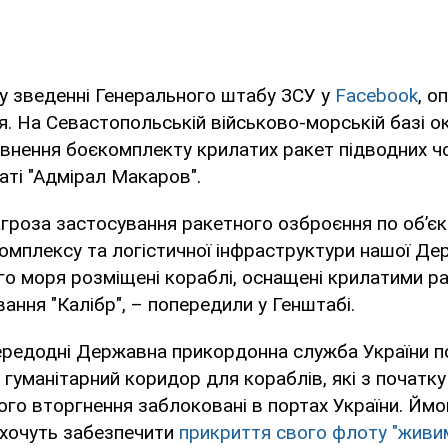
у зведенні Генерального штабу ЗСУ у
Facebook
, о
ня. На Севастопольській військово-морській базі 
внення боєкомплекту крилатих ракет підводних чо
гаті "Адмірал Макаров".
агроза застосування ракетного озброєння по об’є
мплексу та логістичної інфраструктури нашої Де
го моря розміщені кораблі, оснащені крилатими р
ання "Калібр", – попередили у Генштабі.
ередодні Державна прикордонна служба України п
 гуманітарний коридор для кораблів, які з початку
о вторгнення заблоковані в портах України. Ймо
 хочуть забезпечити
прикриття свого флоту "живи