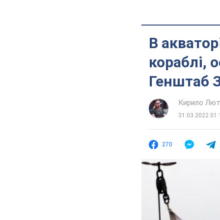
В акватор
кораблі, 
Генштаб 
Кирило Лют
31.03.2022 01:
270