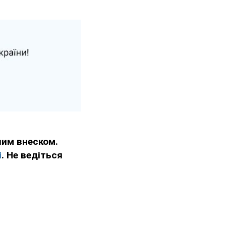
им внеском.
і
. Не ведіться