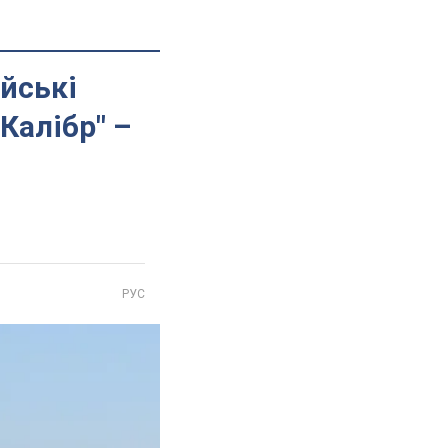
ійські
Калібр" –
РУС