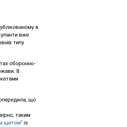
публікованому в
окупанти вже
внів типу
ктах оборонно-
ржави. В
акетами
опередила, що
вірно, таким
м щитом"
із