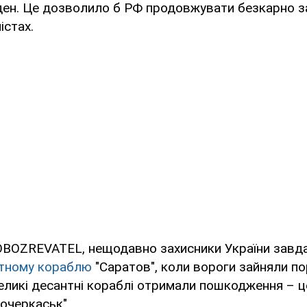
ден. Це дозволило б РФ продовжувати безкарно з
істах.
OBOZREVATEL, нещодавно захисники України завд
тному кораблю
"Саратов", коли вороги зайняли по
ликі десантні кораблі отримали пошкодження – ц
вочеркаськ".