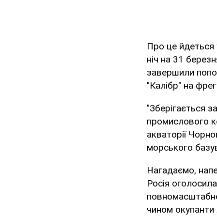
Про це йдеться 
ніч на 31 берез
завершили попо
"Калібр" на фре
"Зберігається з
промислового ко
акваторії Чорно
морського базув
Нагадаємо, нап
Росія оголосила
повномасштабног
чином окупанти