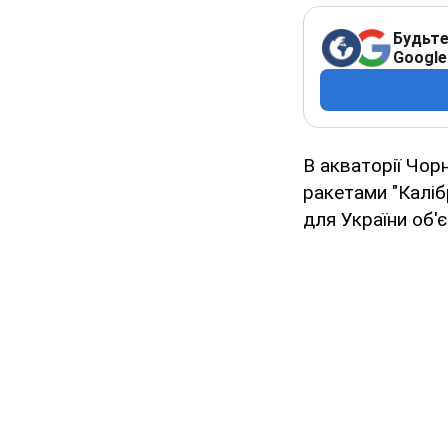
Будьте
Google
В акваторії Чор
ракетами "Каліб
для України об'є