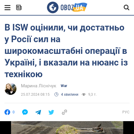
В ISW оцінили, чи достатньо
у Росії сил на
широкомасштабні операції в
Україні, і вказали на нюанс із
технікою
Марина Ліснічук
War
25.07.2024 08:15
4 хвилини
9,3 т.
0
РУС