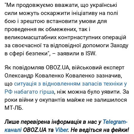
"Ми продовжуємо вважати, що українські
сили можуть оскаржити ініціативу на полі
бою і зрештою встановити умови для
проведення як обмежених, так і
великомасштабних контрнаступних операцій
за своєчасної та відповідної допомоги Заходу
в сфері безпеки", – заявили в ISW.
Як повідомляв OBOZ.UA, військовий експерт
Олександр Коваленко Коваленко зазначив,
що
ситуація з відновленням запасів техніки у
РФ набагато гірша
, ніж можна було уявити. За
роки війни у окупантів майже не залишилося
МТ-ЛБ.
Лише перевірена інформація в нас у
Telegram-
каналі
OBOZ.UA та
Viber
. Не ведіться на фейки!