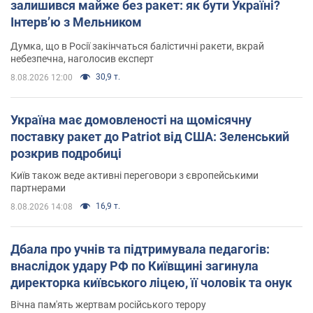
залишився майже без ракет: як бути Україні?
Інтерв’ю з Мельником
Думка, що в Росії закінчаться балістичні ракети, вкрай
небезпечна, наголосив експерт
30,9 т.
8.08.2026 12:00
Україна має домовленості на щомісячну
поставку ракет до Patriot від США: Зеленський
розкрив подробиці
Київ також веде активні переговори з європейськими
партнерами
16,9 т.
8.08.2026 14:08
Дбала про учнів та підтримувала педагогів:
внаслідок удару РФ по Київщині загинула
директорка київського ліцею, її чоловік та онук
Вічна пам'ять жертвам російського терору