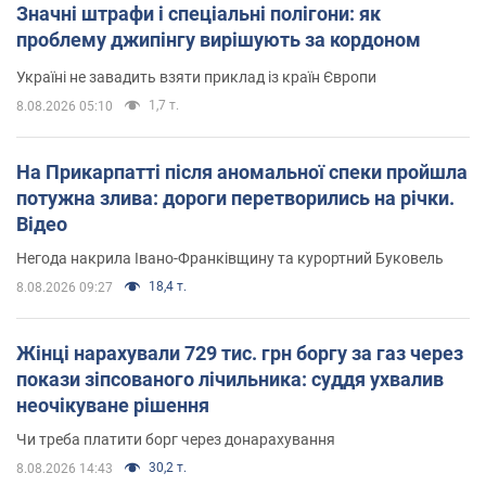
Значні штрафи і спеціальні полігони: як
проблему джипінгу вирішують за кордоном
Україні не завадить взяти приклад із країн Європи
1,7 т.
8.08.2026 05:10
На Прикарпатті після аномальної спеки пройшла
потужна злива: дороги перетворились на річки.
Відео
Негода накрила Івано-Франківщину та курортний Буковель
18,4 т.
8.08.2026 09:27
Жінці нарахували 729 тис. грн боргу за газ через
покази зіпсованого лічильника: суддя ухвалив
неочікуване рішення
Чи треба платити борг через донарахування
30,2 т.
8.08.2026 14:43