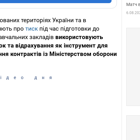
Матч в
6.08.20
ованих територіях України та в
яють про
тиск
під час підготовки до
 навчальних закладів
використовують
ок та відрахування як інструмент для
ня контрактів із Міністерством оборони
ідео дня