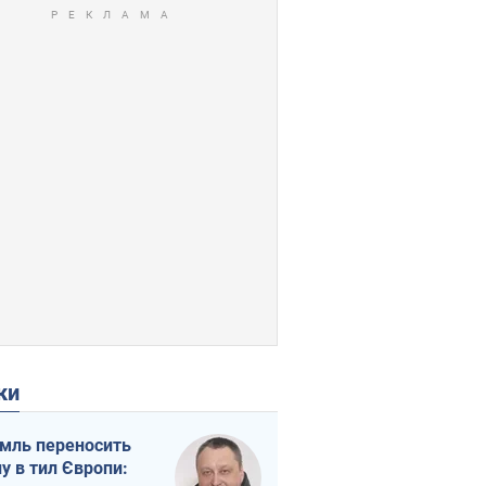
ки
мль переносить
ну в тил Європи: