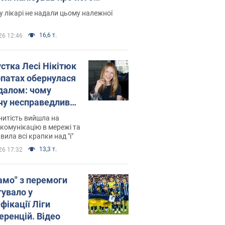
есивний" рак
 лікарі не надали цьому належної
16,6 т.
26 12:46
устка Лесі Нікітюк
рпатах обернулася
далом: чому
чу несправедливо
йтили
нитість вийшла на
комунікацію в мережі та
вила всі крапки над "і"
13,3 т.
26 17:32
амо" з перемоги
тувало у
фікації Ліги
еренцій. Відео