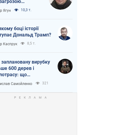
 загрозою
тична логістика
10,3 т.
ор Ягун
якому боці історії
тупає Дональд Трамп?
8,5 т.
ор Каспрук
 заплановану вирубку
ьше 600 дерев і
лотрасу: що
бувається на Теремках
321
ислав Самойленко
иєві