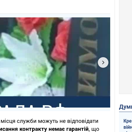
Дум
місця служби можуть не відповідати
Кре
вій
писання контракту немає гарантій
, що