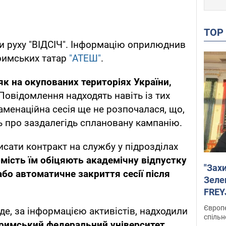
TO
и руху "ВІДСІЧ". Інформацію оприлюднив
кримських татар
"АТЕШ"
.
к на окупованих територіях України,
Повідомлення надходять навіть із тих
аменаційна сесія ще не розпочалася, що,
ть про заздалегідь сплановану кампанію.
сати контракт на службу у підрозділах
мість їм обіцяють академічну відпустку
"Зах
бо автоматичне закриття сесії після
Зеле
FREYJ
підтр
Європе
де, за інформацією активістів, надходили
спільн
римський федеральний університет