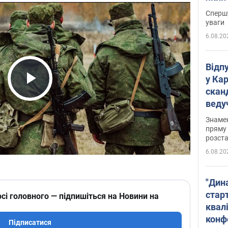
"агр
Спершу
уваги
6.08.20
Відп
у Ка
скан
Play Video
веду
захе
Знаме
пряму 
розста
6.08.20
"Дин
стар
сі головного — підпишіться на Новини на
квалі
конф
Підписатися