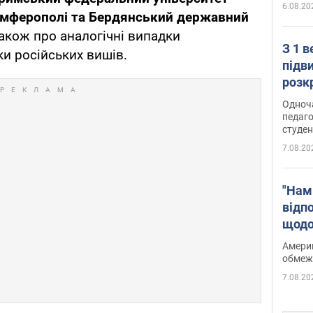
6.08.20
 Сімферополі та Бердянський державний
акож про аналогічні випадки
З 1 
и російських вишів.
підв
розк
Одноч
педаго
студен
7.08.20
"Нам
відп
щодо
Patri
Америк
обмеж
7.08.20