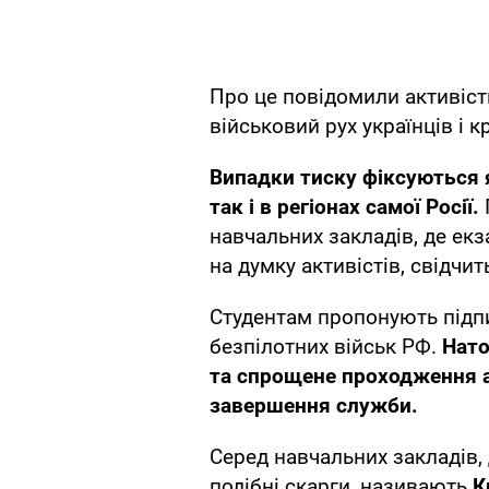
Про це повідомили активіст
військовий рух українців і 
Випадки тиску фіксуються я
так і в регіонах самої Росії.
навчальних закладів, де екз
на думку активістів, свідчи
Студентам пропонують підпи
безпілотних військ РФ.
Нато
та спрощене проходження а
завершення служби.
Серед навчальних закладів, 
подібні скарги, називають
К