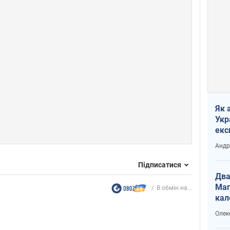
Як 
Укр
екс
наф
Андр
Підписатися
Два
Маг
В обмін на...
кал
Олек