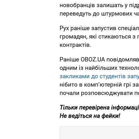
новобранців залишать у підр
переведуть до штурмових ча
Рух раніше запустив спеціа
громадян, які стикаються з
контрактів.
Раніше OBOZ.UA повідомляв,
одним із найбільших техноло
закликами до студентів зап
нібито в компʼютерній грі з
почали розповсюджувати по
Тільки перевірена інформаці
Не ведіться на фейки!