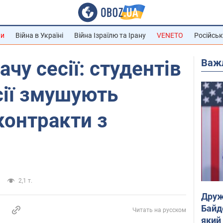
ни
Війна в Україні
Війна Ізраїлю та Ірану
VENETO
Російськ
Важ
ачу сесії: студентів
осії змушують
контракти з
2,1 т.
Друж
Байд
Читать на русском
який