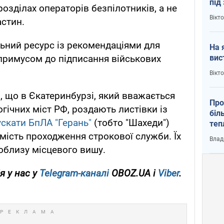
під
озділах операторів безпілотників, а не
кри
Вікт
стин.
льний ресурс із рекомендаціями для
На 
вис
 примусом до підписання військових
Вікт
 що в Єкатеринбурзі, який вважається
Про
гічних міст РФ, роздають листівки із
біл
ускати БпЛА "Герань"
(тобто "Шахеди")
теп
від
амість проходження строкової служби. Їх
Влад
у К
близу місцевого вишу.
я у нас у
Telegram-каналі
OBOZ.UA і
Viber
.