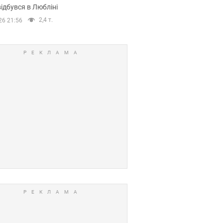
ідбувся в Любліні
2,4 т.
26 21:56