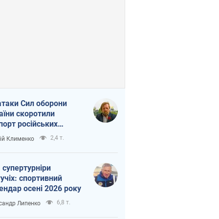
атаки Сил оборони
аїни скоротили
порт російських
топродуктів
2,4 т.
ій Клименко
 супертурніри
учіх: спортивний
ендар осені 2026 року
6,8 т.
сандр Липенко