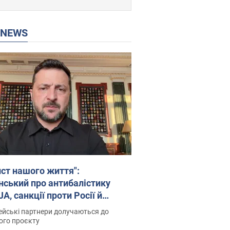
P NEWS
ист нашого життя":
нський про антибалістику
A, санкції проти Росії й
имку аграріїв. Відео
йські партнери долучаються до
ого проєкту