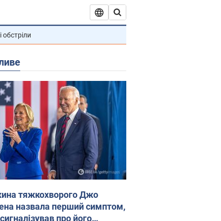
і обстріли
ливе
ина тяжкохворого Джо
ена назвала перший симптом,
 сигналізував про його