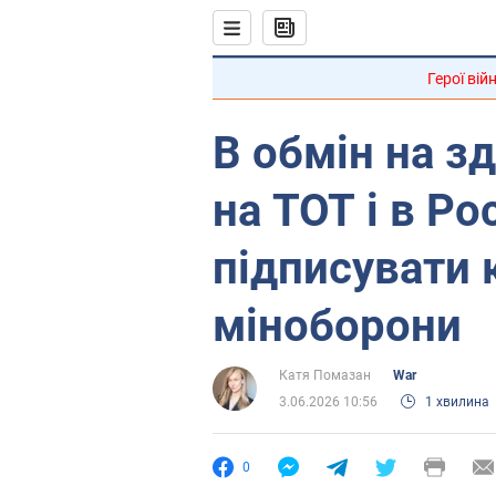
Герої вій
В обмін на зд
на ТОТ і в Р
підписувати 
міноборони
Катя Помазан
War
3.06.2026 10:56
1 хвилина
0