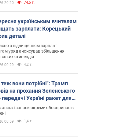
74,5 т.
26 20:20
вересня українським вчителям
ищать зарплати: Корецький
рив деталі
асно з підвищенням зарплат
гам уряд анонсував збільшення
тських стипендій
4,2 т.
26 00:29
 теж вони потрібні": Трамп
овів на прохання Зеленського
 передачі Україні ракет для
ot
анські запаси окремих боєприпасів
ені
1,4 т.
26 00:59