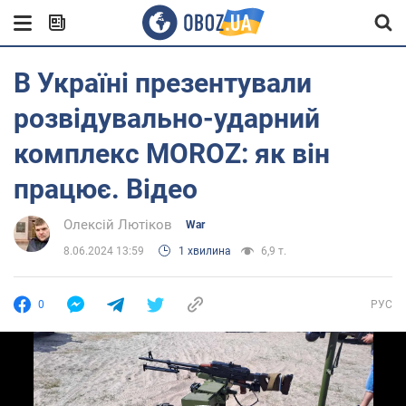
В Україні презентували
розвідувально-ударний
комплекс MOROZ: як він
працює. Відео
Олексій Лютіков
War
8.06.2024 13:59
1 хвилина
6,9 т.
0
РУС