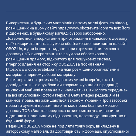
Використання будь-яких матеріалів ( в тому числі фото- та відео-),
розміщених на цьому сайті
https://www.obozrevatel.com
та всіх його
піддоменах, в будь-якому вигляді суворо заборонено.
Дозволяється використання при отриманні письмового дозволу
на їх використання та за умови обов'язкового посилання на сайт
OBOZ.UA, а для інтернет-видань - при отриманні письмового
дозволу на їх використання та за умови обов'язкового
розміщення прямого, відкритого для пошукових систем,
гіперпосилання на сторінку OBOZ.UA за посиланням
https://www.obozrevatel.com
, на якій розміщено оригінальний
матеріал в першому абзаці матеріалу.
Всі матеріали на цьому сайті, в тому числі інтерв’ю, статті,
дослідження – є службовими творами журналістів редакції,
виключні майнові права на які належать ТОВ «Золота середина».
На всі опубліковані фотоматеріали Getty Images редакція має
майнові права, які захищаються законом України «Про авторські
права та суміжні права», ніхто не має права без письмового
дозволу ТОВ «Золота середина» їх використовувати, вони не
підлягають подальшому відтворенню, перекладу, поширенню в
будь-якій формі.
Редакція OBOZ.UA може не поділяти точку зору, викладену в
авторському матеріалі. За достовірність інформації, опублікованої