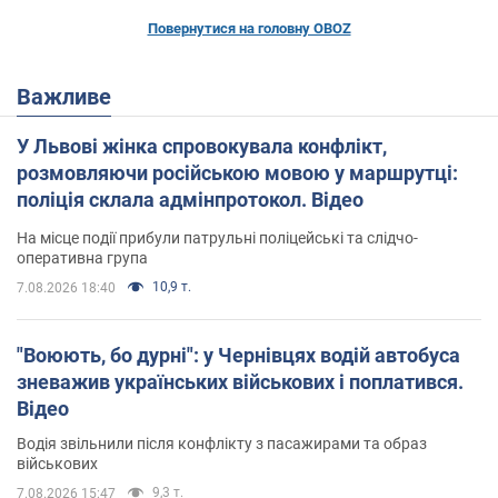
Повернутися на головну OBOZ
Важливе
У Львові жінка спровокувала конфлікт,
розмовляючи російською мовою у маршрутці:
поліція склала адмінпротокол. Відео
На місце події прибули патрульні поліцейські та слідчо-
оперативна група
10,9 т.
7.08.2026 18:40
"Воюють, бо дурні": у Чернівцях водій автобуса
зневажив українських військових і поплатився.
Відео
Водія звільнили після конфлікту з пасажирами та образ
військових
9,3 т.
7.08.2026 15:47