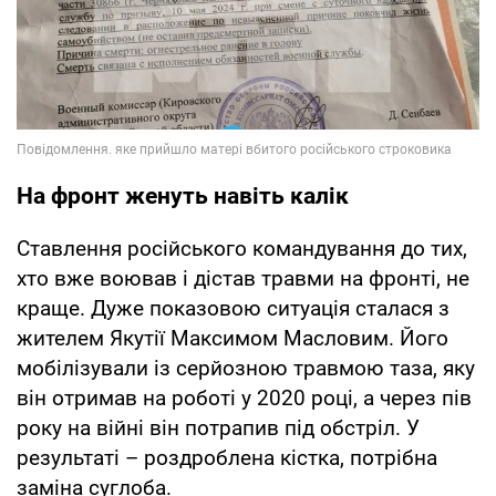
На фронт женуть навіть калік
Ставлення російського командування до тих,
хто вже воював і дістав травми на фронті, не
краще. Дуже показовою ситуація сталася з
жителем Якутії Максимом Масловим. Його
мобілізували із серйозною травмою таза, яку
він отримав на роботі у 2020 році, а через пів
року на війні він потрапив під обстріл. У
результаті – роздроблена кістка, потрібна
заміна суглоба.