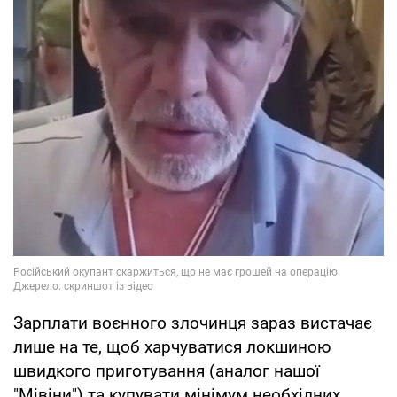
Зарплати воєнного злочинця зараз вистачає
лише на те, щоб харчуватися локшиною
швидкого приготування (аналог нашої
"Мівіни") та купувати мінімум необхідних