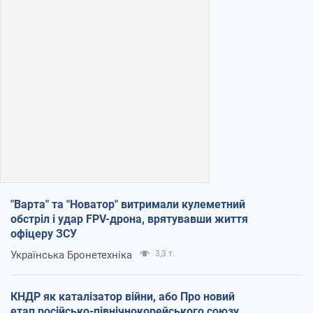
"Варта" та "Новатор" витримали кулеметний
обстріл і удар FPV-дрона, врятувавши життя
офіцеру ЗСУ
Українська Бронетехніка
3,3 т.
КНДР як каталізатор війни, або Про новий
етап російсько-північнокорейського союзу