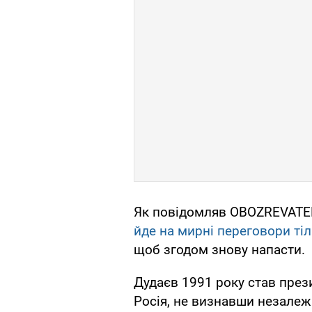
Як повідомляв OBOZREVATEL
йде на мирні переговори ті
щоб згодом знову напасти.
Дудаєв 1991 року став през
Росія, не визнавши незалежн