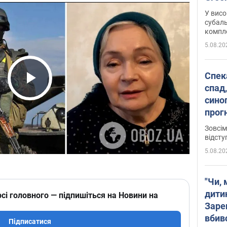
У висо
субаль
комплек
сотень
5.08.20
Спека
спад,
Play Video
сино
прог
змін
Зовсім
відсту
5.08.20
"Чи, 
дити
сі головного — підпишіться на Новини на
Заре
вбив
Підписатися