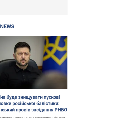
P NEWS
їна буде знищувати пускові
овки російської балістики:
нський провів засідання РНБО
держави заявив, що установки будуть