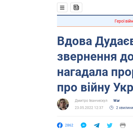
Герої вій
Вдова Дудає
звернення до
нагадала про
про війну Укр
Дмитро Іванческул
War
23.05.2022 12:37
2 хвилин
2862