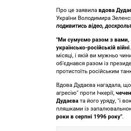
Про це заявила
вдова Дуда
України Володимира Зеленсь
подивитись відео, доскрольт
"Ми сумуємо разом з вами, 
українсько-російській війні
місяці, і якій ви мужньо чин
об'єднався разом із прези
протистоїть російським танка
Вдова Дудаєва нагадала, що
агресію" проти Ічкерії,
чечен
Дудаєва
та його уряду, "і 
пляшками із запалювальн
роки в серпні 1996 року"
.