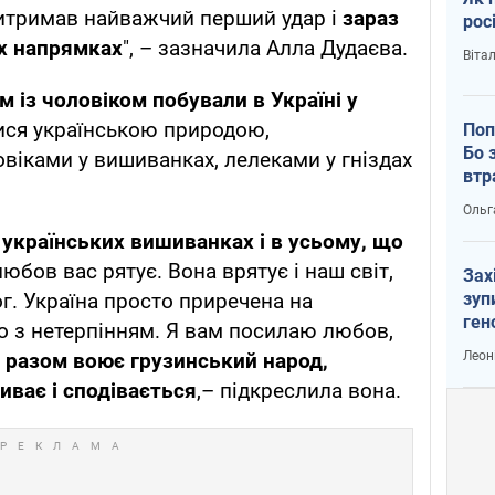
витримав найважчий перший удар і
зараз
рос
іх напрямках
", – зазначила Алла Дудаєва.
Віта
м із чоловіком побували в Україні у
ися українською природою,
Поп
Бо 
іками у вишиванках, лелеками у гніздах
втр
Ольг
українських вишиванках і в усьому, що
 любов вас рятує. Вона врятує і наш світ,
Зах
зуп
г. Україна просто приречена на
ген
мо з нетерпінням. Я вам посилаю любов,
Леон
 разом воює грузинський народ,
иває і сподівається
,– підкреслила вона.