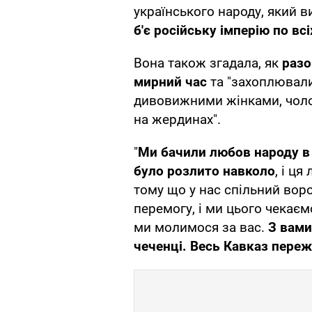
українського народу, який 
б'є російську імперію по вс
Вона також згадала, як
разо
мирний час
та "захоплювал
дивовижними жінками, чолов
на жердинах".
"
Ми бачили любов народу в 
було розлито навколо
, і ця
тому що у нас спільний воро
перемогу, і ми цього чекає
ми молимося за вас.
З вами
чеченці
. Весь Кавказ переж