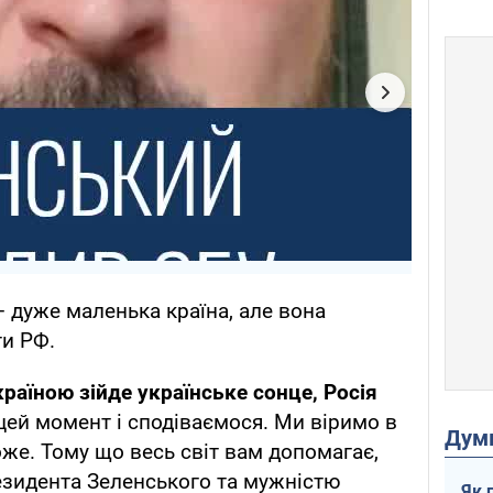
– дуже маленька країна, але вона
ти РФ.
країною зійде українське сонце, Росія
а цей момент і сподіваємося. Ми віримо в
Дум
оже. Тому що весь світ вам допомагає,
зидента Зеленського та мужністю
Як 