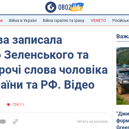
ни
Війна в Україні
Війна Ізраїлю та Ірану
VENETO
Російськ
Важ
ва записала
 Зеленського та
рочі слова чоловіка
аїни та РФ. Відео
и
724,1 т.
"Джи
форму
Читать на русском
Gree