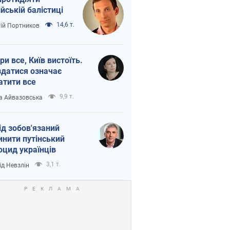
ійській балістиці
14,6 т.
лій Портников
ри все, Київ вистоїть.
здатися означає
атити все
9,9 т.
а Айвазовська
ід зобов'язаний
инити путінський
оцид українців
3,1 т.
ід Невзлін