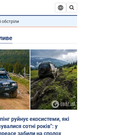
і обстріли
ливе
пінг руйнує екосистеми, які
валися сотні років": у
npeace забили на сполох