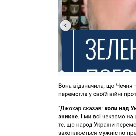
Вона відзначила, що Чечня 
перемогла у своїй війні про
"Джохар сказав:
коли над У
зникне
. І ми всі чекаємо н
те, що народ України перем
захоплюється мужністю пре