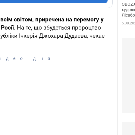
диси
OBOZ.U
Горсь
художн
Лісабо
Дмит
 всім світом, приречена на перемогу у
в По
5.08.20
 Росії
. На те, що збудеться пророцтво
убліки Ічкерія Джохара Дудаєва, чекає
ідео дня