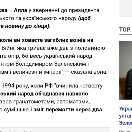
єва – Алла
у зверненні до президента
кого та українського народу
(щоб
е новину до кінця)
.
TO
коли ви ховаєте загиблих воїнів на
. Війні, яка триває вже два з половиною
ите опір, бо весь український народ
дентом Володимиром Зеленським і
м і величезній імперії", – сказала вона.
 1994 року, коли РФ "вчинила четверту
ський народ об'єднався навколо
воював гранатометами, автоматами,
Укра
ою сумішшю
і зміг перемогти через два
устан
Зеле
Глава 