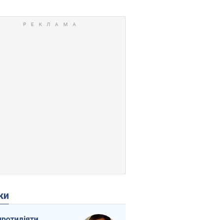
ки
протидіяти