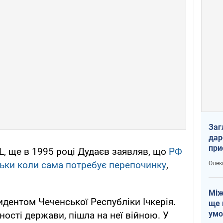
Заг
дар
при
, ще в 1995 році Дудаєв заявляв, що
РФ
доп
льки коли сама потребує перепочинку
,
Олек
Між
идентом Чеченської Республіки Ічкерія.
ще 
умо
ості держави, пішла на неї війною. У