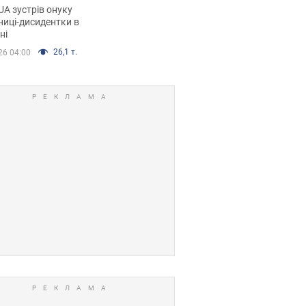
дентки Алли
A зустрів онуку
кої, критику
иці-дисидентки в
ні
ра Стуса та втечу
ртугалію з 5 дітьми
26,1 т.
26 04:00