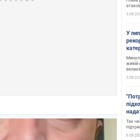
атаков
5.08.20
У ли
рекор
кате
опри
Минуло
живій 
великі
5.08.20
"Пот
підх
нада
дост
Так чи
прим
підтр
6.08.20