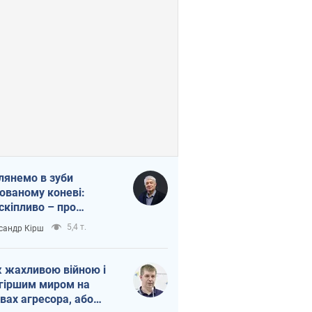
лянемо в зуби
ованому коневі:
скіпливо – про
омогу Україні
5,4 т.
сандр Кірш
 жахливою війною і
гіршим миром на
вах агресора, або