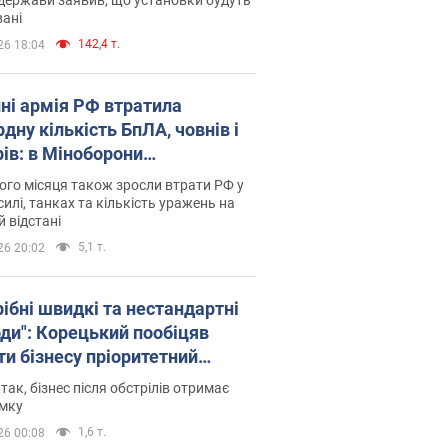
ані
142,4 т.
26 18:04
пні армія РФ втратила
дну кількість БпЛА, човнів і
рів: в Міноборони
люднили статистику
го місяця також зросли втрати РФ у
силі, танках та кількість уражень на
й відстані
5,1 т.
26 20:02
рібні швидкі та нестандартні
оди": Корецький пообіцяв
ти бізнесу пріоритетний
уп до наявних складських
 так, бізнес після обстрілів отримає
іщень
имку
1,6 т.
26 00:08