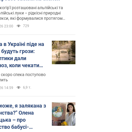
когір'ї розташовані альпійські та
пійські луки – рідкісні природні
си, які формувалися протягом
 років
729
26 23:00
 в Україні піде на
 будуть грози:
птики дали
ноз, коли чекати
и погоди
 скоро спека поступово
пить
6,9 т.
26 14:59
може, я залякана з
нства?" Олена
цька – про
ство бабусі-