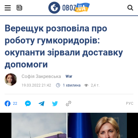
Верещук розповіла про
роботу гумкоридорів:
окупанти зірвали доставку
допомоги
Софія Закревська
War
19.03.2022 21:42
1 хвилина
2,4 т.
22
РУС