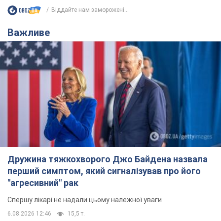
Віддайте нам заморожені...
Важливе
Дружина тяжкохворого Джо Байдена назвала
перший симптом, який сигналізував про його
"агресивний" рак
Спершу лікарі не надали цьому належної уваги
6.08.2026 12:46
15,5 т.