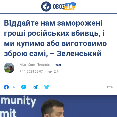
Віддайте нам заморожені
гроші російських вбивць, і
ми купимо або виготовимо
зброю самі, – Зеленський
Михайло Левакін
War
7.11.2024 22:07
2,7 т.
14
РУС