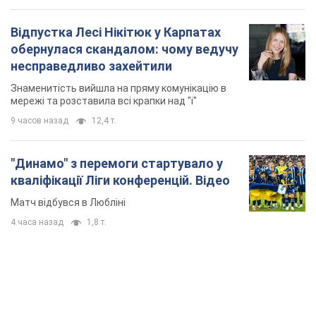
Відпустка Лесі Нікітюк у Карпатах
обернулася скандалом: чому ведучу
несправедливо захейтили
Знаменитість вийшла на пряму комунікацію в
мережі та розставила всі крапки над "і"
9 часов назад
12,4 т.
"Динамо" з перемоги стартувало у
кваліфікації Ліги конференцій. Відео
Матч відбувся в Любліні
4 часа назад
1,8 т.