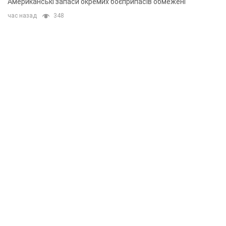
Американські запаси окремих боєприпасів обмежені
час назад
348