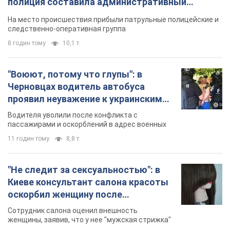
полиция составила административный
протокол. Видео
На место происшествия прибыли патрульные полицейские и
следственно-оперативная группа
8 годин тому
10,1 т.
"Воюют, потому что глупы": в
Черновцах водитель автобуса
проявил неуважение к украинским
военным и поплатился за это.
Водителя уволили после конфликта с
Видео
пассажирами и оскорблений в адрес военных
11 годин тому
8,8 т.
"Не следит за сексуальностью": в
Киеве консультант салона красоты
оскорбил женщину после
химиотерапии, разгорелся скандал.
Сотрудник салона оценил внешность
Фото
женщины, заявив, что у нее "мужская стрижка"