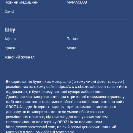
Новини медицини
MAMACLUB
Covid
Шоу
Афіша
Плітки
Краса
Мода
Жіночий журнал
Використання будь-яких матеріалів ( в тому числі фото- та відео-),
розміщених на цьому сайті
https://www.obozrevatel.com
та всіх його
піддоменах, в будь-якому вигляді суворо заборонено.
Дозволяється використання при отриманні письмового дозволу
на їх використання та за умови обов'язкового посилання на сайт
OBOZ.UA, а для інтернет-видань - при отриманні письмового
дозволу на їх використання та за умови обов'язкового
розміщення прямого, відкритого для пошукових систем,
гіперпосилання на сторінку OBOZ.UA за посиланням
https://www.obozrevatel.com
, на якій розміщено оригінальний
матеріал в першому абзаці матеріалу.