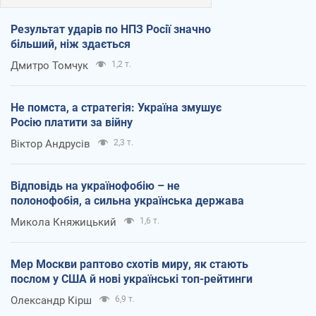
Результат ударів по НПЗ Росії значно
більший, ніж здається
Дмитро Томчук
1,2 т.
Не помста, а стратегія: Україна змушує
Росію платити за війну
Віктор Андрусів
2,3 т.
Відповідь на українофобію – не
полонофобія, а сильна українська держава
Микола Княжицький
1,6 т.
Мер Москви раптово схотів миру, як стають
послом у США й нові українські топ-рейтинги
Олександр Кірш
6,9 т.