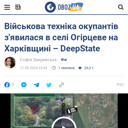
Військова техніка окупантів
з'явилася в селі Огірцеве на
Харківщині – DeepState
Софія Закревська
War
11.05.2024 23:43
1 хвилина
26,3 т.
7
РУС