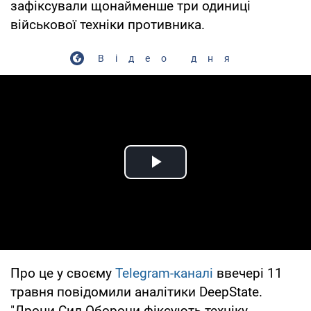
зафіксували щонайменше три одиниці
військової техніки противника.
Відео дня
Play Video
Про це у своєму
Telegram-каналі
ввечері 11
травня повідомили аналітики DeepState.
"Дрони Сил Оборони фіксують техніку