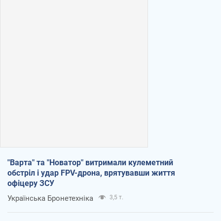
"Варта" та "Новатор" витримали кулеметний
обстріл і удар FPV-дрона, врятувавши життя
офіцеру ЗСУ
Українська Бронетехніка
3,5 т.