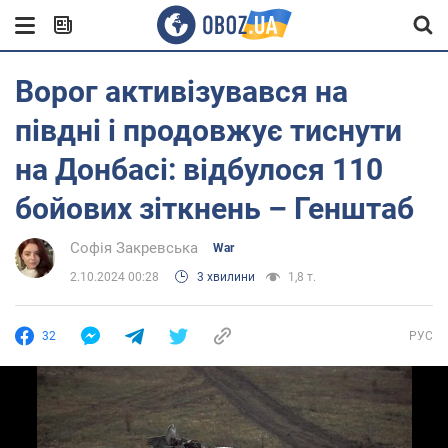
Ворог активізувався на
півдні і продовжує тиснути
на Донбасі: відбулося 110
бойових зіткнень – Генштаб
Софія Закревська
War
2.10.2024 00:28
3 хвилини
1,8 т.
32
РУС