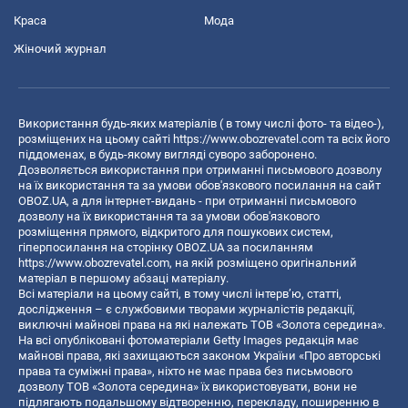
Краса
Мода
Жіночий журнал
Використання будь-яких матеріалів ( в тому числі фото- та відео-),
розміщених на цьому сайті
https://www.obozrevatel.com
та всіх його
піддоменах, в будь-якому вигляді суворо заборонено.
Дозволяється використання при отриманні письмового дозволу
на їх використання та за умови обов'язкового посилання на сайт
OBOZ.UA, а для інтернет-видань - при отриманні письмового
дозволу на їх використання та за умови обов'язкового
розміщення прямого, відкритого для пошукових систем,
гіперпосилання на сторінку OBOZ.UA за посиланням
https://www.obozrevatel.com
, на якій розміщено оригінальний
матеріал в першому абзаці матеріалу.
Всі матеріали на цьому сайті, в тому числі інтерв’ю, статті,
дослідження – є службовими творами журналістів редакції,
виключні майнові права на які належать ТОВ «Золота середина».
На всі опубліковані фотоматеріали Getty Images редакція має
майнові права, які захищаються законом України «Про авторські
права та суміжні права», ніхто не має права без письмового
дозволу ТОВ «Золота середина» їх використовувати, вони не
підлягають подальшому відтворенню, перекладу, поширенню в