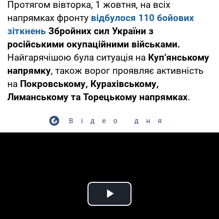
Протягом вівторка, 1 жовтня, на всіх
напрямках фронту
відбулося 110 бойових
зіткнень
Збройних сил України з
російськими окупаційними військами.
Найгарячішою була ситуація на
Купʼянському
напрямку
, також ворог проявляє активність
на
Покровському,
Курахівському,
Лиманському та Торецькому напрямках
.
Відео дня
Play Video