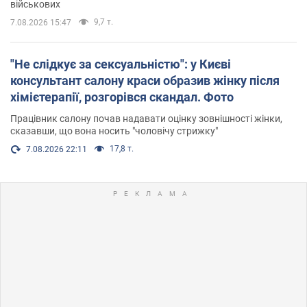
військових
9,7 т.
7.08.2026 15:47
"Не слідкує за сексуальністю": у Києві
консультант салону краси образив жінку після
хімієтерапії, розгорівся скандал. Фото
Працівник салону почав надавати оцінку зовнішності жінки,
сказавши, що вона носить "чоловічу стрижку"
17,8 т.
7.08.2026 22:11