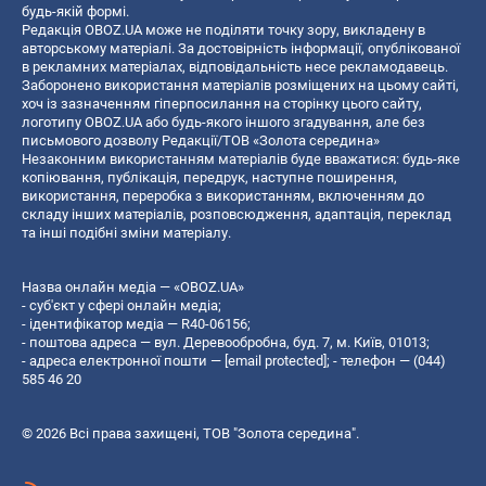
будь-якій формі.
Редакція OBOZ.UA може не поділяти точку зору, викладену в
авторському матеріалі. За достовірність інформації, опублікованої
в рекламних матеріалах, відповідальність несе рекламодавець.
Заборонено використання матеріалів розміщених на цьому сайті,
хоч із зазначенням гіперпосилання на сторінку цього сайту,
логотипу OBOZ.UA або будь-якого іншого згадування, але без
письмового дозволу Редакції/ТОВ «Золота середина»
Незаконним використанням матеріалів буде вважатися: будь-яке
копiювання, публiкацiя, передрук, наступне поширення,
використання, переробка з використанням, включенням до
складу інших матеріалів, розповсюдження, адаптація, переклад
та інші подібні зміни матеріалу.
Назва онлайн медіа — «OBOZ.UA»
- суб'єкт у сфері онлайн медіа;
- ідентифікатор медіа — R40-06156;
- поштова адреса — вул. Деревообробна, буд. 7, м. Київ, 01013;
- адреса електронної пошти —
[email protected]
; - телефон — (044)
585 46 20
© 2026 Всі права захищені, ТОВ "Золота середина".