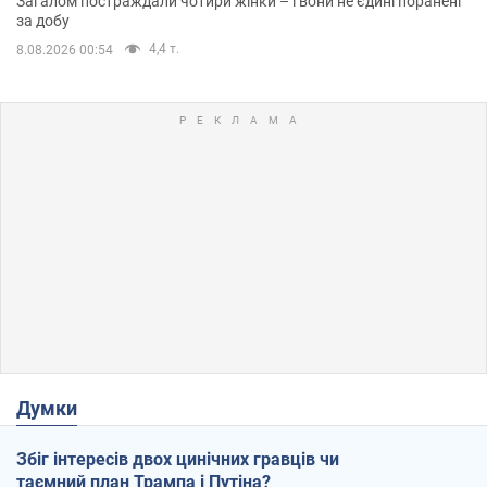
Загалом постраждали чотири жінки – і вони не єдині поранені
за добу
4,4 т.
8.08.2026 00:54
Думки
Збіг інтересів двох цинічних гравців чи
таємний план Трампа і Путіна?