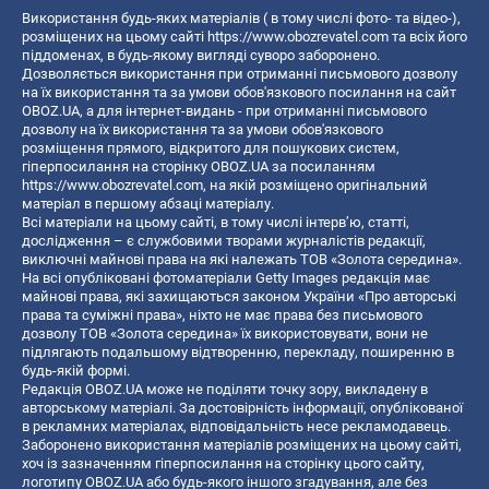
Використання будь-яких матеріалів ( в тому числі фото- та відео-),
розміщених на цьому сайті
https://www.obozrevatel.com
та всіх його
піддоменах, в будь-якому вигляді суворо заборонено.
Дозволяється використання при отриманні письмового дозволу
на їх використання та за умови обов'язкового посилання на сайт
OBOZ.UA, а для інтернет-видань - при отриманні письмового
дозволу на їх використання та за умови обов'язкового
розміщення прямого, відкритого для пошукових систем,
гіперпосилання на сторінку OBOZ.UA за посиланням
https://www.obozrevatel.com
, на якій розміщено оригінальний
матеріал в першому абзаці матеріалу.
Всі матеріали на цьому сайті, в тому числі інтерв’ю, статті,
дослідження – є службовими творами журналістів редакції,
виключні майнові права на які належать ТОВ «Золота середина».
На всі опубліковані фотоматеріали Getty Images редакція має
майнові права, які захищаються законом України «Про авторські
права та суміжні права», ніхто не має права без письмового
дозволу ТОВ «Золота середина» їх використовувати, вони не
підлягають подальшому відтворенню, перекладу, поширенню в
будь-якій формі.
Редакція OBOZ.UA може не поділяти точку зору, викладену в
авторському матеріалі. За достовірність інформації, опублікованої
в рекламних матеріалах, відповідальність несе рекламодавець.
Заборонено використання матеріалів розміщених на цьому сайті,
хоч із зазначенням гіперпосилання на сторінку цього сайту,
логотипу OBOZ.UA або будь-якого іншого згадування, але без