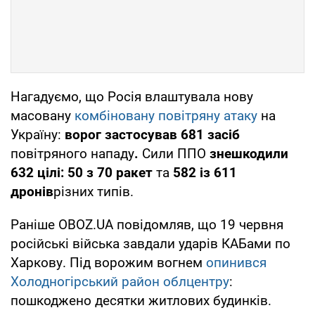
Нагадуємо, що Росія влаштувала нову
масовану
комбіновану повітряну атаку
на
Україну:
ворог застосував
681 засіб
повітряного нападу
.
Сили ППО
знешкодили
632 цілі:
50 з 70 ракет
та
582 із 611
дронів
різних типів.
Раніше OBOZ.UA повідомляв, що 19 червня
російські війська завдали ударів КАБами по
Харкову. Під ворожим вогнем
опинився
Холодногірський район облцентру
:
пошкоджено десятки житлових будинків.