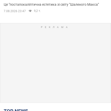
Це "постапокаліптична естетика зі світу "Шаленого Макса"
9,2 т.
7.08.2026 23:47
TOP NEWS