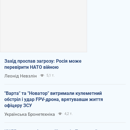
Захід проспав загрозу: Росія може
перевірити НАТО війною
Леонід Невзлін
5,1 т.
"Варта" та "Новатор" витримали кулеметний
обстріл і удар FPV-дрона, врятувавши життя
офіцеру ЗСУ
Українська Бронетехніка
4,2 т.