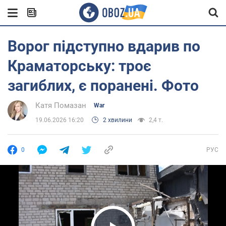
Ворог підступно вдарив по
Краматорську: троє
загиблих, є поранені. Фото
Катя Помазан
War
19.06.2026 16:20
2 хвилини
2,4 т.
0
РУС